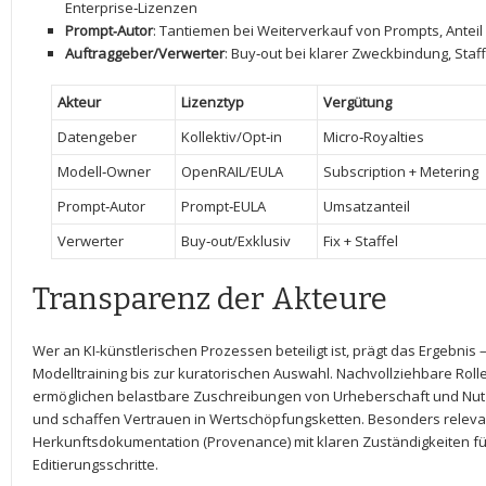
Enterprise‑Lizenzen
Prompt‑Autor
: Tantiemen bei Weiterverkauf von Prompts, Anteil 
Auftraggeber/Verwerter
:‍ Buy‑out bei klarer Zweckbindung, Staf
Akteur
Lizenztyp
Vergütung
Datengeber
Kollektiv/Opt‑in
Micro‑Royalties
Modell‑Owner
OpenRAIL/EULA
Subscription + Metering
Prompt‑Autor
Prompt‑EULA
Umsatzanteil
Verwerter
Buy‑out/Exklusiv
Fix + Staffel
Transparenz der Akteure
Wer an KI-künstlerischen Prozessen beteiligt ist, prägt das Ergebni
Modelltraining bis zur ​kuratorischen Auswahl. Nachvollziehbare Ro
ermöglichen belastbare Zuschreibungen von Urheberschaft und Nutz
und schaffen Vertrauen in Wertschöpfungsketten. Besonders relevant
Herkunftsdokumentation (Provenance) mit klaren Zuständigkeiten f
⁣Editierungsschritte.