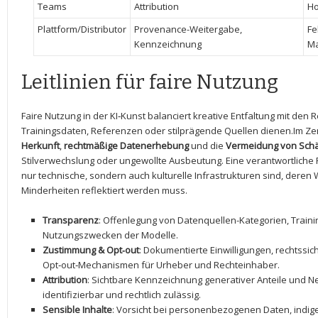
Teams
Attribution
Ho
Plattform/Distributor
Provenance-Weitergabe,
Fe
Kennzeichnung
Ma
Leitlinien für faire Nutzung
Faire Nutzung in der KI‑Kunst balanciert kreative Entfaltung mit den
Trainingsdaten, Referenzen oder stilprägende Quellen dienen.Im Z
Herkunft
,
rechtmäßige Datenerhebung
und die
Vermeidung von Sch
Stilverwechslung oder ungewollte Ausbeutung. Eine verantwortliche Pr
nur technische, sondern ‌auch kulturelle Infrastrukturen sind, dere
Minderheiten reflektiert​ werden muss.
Transparenz
: Offenlegung von Datenquellen-Kategorien, Trai
Nutzungszwecken ‌der Modelle.
Zustimmung & Opt‑out
: Dokumentierte Einwilligungen, rechtssi
Opt‑out‑Mechanismen für Urheber und Rechteinhaber.
Attribution
: Sichtbare Kennzeichnung generativer Anteile und N
identifizierbar‍ und rechtlich zulässig.
Sensible Inhalte
: Vorsicht bei personenbezogenen Daten, indi