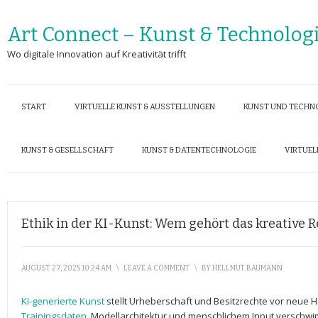
Art Connect – Kunst & Technolog
Wo digitale Innovation auf Kreativität trifft
START
VIRTUELLE KUNST & AUSSTELLUNGEN
KUNST UND TECHN
KUNST & GESELLSCHAFT
KUNST & DATENTECHNOLOGIE
VIRTUEL
Ethik in der KI-Kunst: Wem gehört das kreative R
AUGUST 27, 2025 10:24 AM
\
LEAVE A COMMENT
\
BY
HELLMUT BAUMANN
KI-generierte Kunst
stellt Urheberschaft und Besitzrechte vor neue
Trainingsdaten
, Modellarchitektur und menschlichem Input verschw