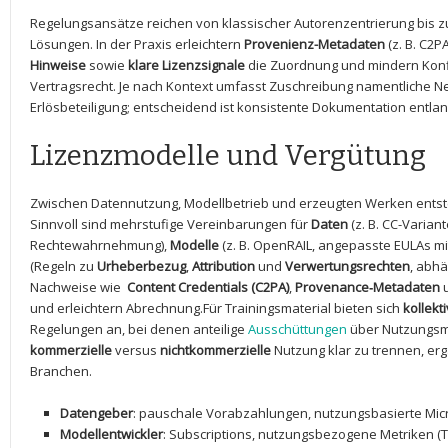
Regelungsansätze​ reichen von klassischer Autorenzentrierung bis zu
Lösungen. In der Praxis⁤ erleichtern
Provenienz-Metadaten
(z. B. C2PA)
Hinweise
sowie
klare Lizenzsignale
die ‌Zuordnung und mindern‍ Kon
Vertragsrecht. Je nach Kontext umfasst Zuschreibung namentliche N
Erlösbeteiligung;⁤ entscheidend ist konsistente Dokumentation entl
Lizenzmodelle und Vergütung
Zwischen Datennutzung, Modellbetrieb und erzeugten Werken entste
Sinnvoll sind mehrstufige Vereinbarungen für
Daten
(z. B. CC-Variant
Rechtewahrnehmung),
Modelle
(z. B. OpenRAIL, ⁤angepasste EULAs m
(Regeln zu
Urheberbezug
,
Attribution
und
Verwertungsrechten
, abhä
Nachweise wie ⁤
Content Credentials (C2PA)
,
Provenance‑Metadaten
und erleichtern Abrechnung.Für Trainingsmaterial bieten sich
kollekt
Regelungen an, bei denen anteilige
Ausschüttungen
über Nutzungsme
kommerzielle
versus
nichtkommerzielle
Nutzung klar zu trennen, er
Branchen.
Datengeber
: pauschale Vorabzahlungen, nutzungsbasierte ⁤Mic
Modellentwickler
: Subscriptions, nutzungsbezogene Metriken (