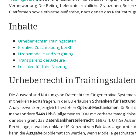
Verantwortung. Der Beitrag beleuchtet rechtliche Grauzonen, Rollen v
Plattformen‌ sowie ethische Maßstäbe, nach denen das Resultat zuge
Inhalte
Urheberrecht
in‌ Trainingsdaten
Kreative Zuschreibung bei​ KI
Lizenzmodelle und Vergütung
Transparenz der Akteure
Leitlinien für faire Nutzung
Urheberrecht in Trainingsdaten
Die Auswahl und Nutzung von Datensätzen für generative Systeme 
mit heiklen​ Rechtsfragen. In der EU erlauben
Schranken ‍für Text und
Analysezwecken, zugleich bestehen
Opt-out-Mechanismen
für Recht
insbesondere‍
§44b UrhG
(allgemeines TDM mit Vorbehaltsmöglichkei
daneben greift das
Datenbankherstellerrecht
(§§87a ff. UrhG).⁢ Auße
Rechtslage, etwa das unklare ‍US-Konzept von
Fair Use
. Ungeachtet 
kann die
Ausgabe
problematisch werden, wenn Modelle‍ geschützte