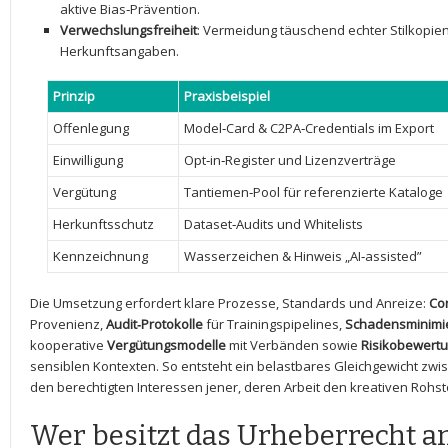
aktive Bias‑Prävention.
Verwechslungsfreiheit
: Vermeidung täuschend echter Stilkopie
Herkunftsangaben.
Prinzip
Praxisbeispiel
Offenlegung
Model‑Card & C2PA‑Credentials im Export
Einwilligung
Opt‑in‑Register und Lizenzverträge
Vergütung
Tantiemen‑Pool für referenzierte Kataloge
Herkunftsschutz
Dataset‑Audits und Whitelists
Kennzeichnung
Wasserzeichen ⁢& Hinweis „AI‑assisted”
Die ‌Umsetzung erfordert klare Prozesse, Standards und Anreize:
Co
Provenienz,
Audit‑Protokolle
für ‌Trainingspipelines,
Schadensminimi
kooperative
Vergütungsmodelle
mit Verbänden sowie
Risikobewert
sensiblen Kontexten. So entsteht ein belastbares​ Gleichgewicht zw
den berechtigten Interessen jener, deren Arbeit ‍den kreativen Rohstof
Wer besitzt ⁣das Urheberrecht a