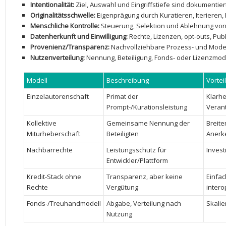
Intentionalität:
Ziel, Auswahl und Eingriffstiefe sind dokumentiert
Originalitätsschwelle:
Eigenprägung durch Kuratieren, Iterieren,
Menschliche Kontrolle:
Steuerung, Selektion und Ablehnung von
Datenherkunft⁢ und Einwilligung:
Rechte, Lizenzen, opt-outs, Publ
Provenienz/Transparenz:
Nachvollziehbare Prozess- und Mode
Nutzenverteilung:
Nennung, Beteiligung, Fonds- oder Lizenzmode
Modell
Beschreibung
Vorteil
Einzelautorenschaft
Primat ‍der
Klarhei
Prompt-/Kurationsleistung
Veran
Kollektive
Gemeinsame Nennung der
Breite
Miturheberschaft
Beteiligten
Anerk
Nachbarrechte
Leistungsschutz für
Invest
Entwickler/Plattform
Kredit-Stack ohne
Transparenz, aber keine
Einfac
Rechte
Vergütung
intero
Fonds-/Treuhandmodell
Abgabe, Verteilung​ nach
Skalie
Nutzung