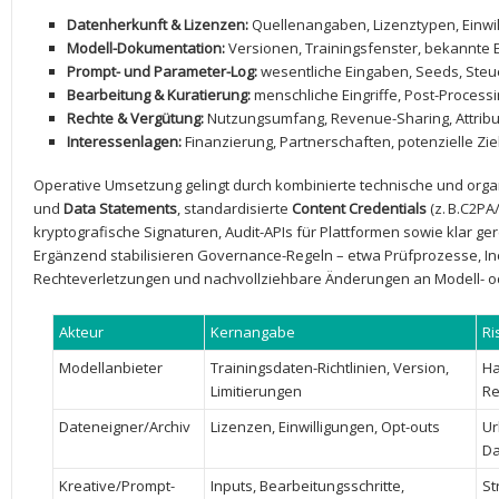
Datenherkunft & Lizenzen:
Quellenangaben, Lizenztypen, Einwil
Modell-Dokumentation:
‍Versionen, Trainingsfenster,⁣ bekannte 
Prompt- und Parameter-Log:
wesentliche Eingaben, Seeds, Steue
Bearbeitung & Kuratierung:
menschliche Eingriffe,‌ Post-Process
Rechte & Vergütung:
Nutzungsumfang, Revenue-Sharing, Attribut
Interessenlagen:
Finanzierung, Partnerschaften, potenzielle Zie
Operative Umsetzung gelingt durch kombinierte technische ​und or
und
Data Statements
, standardisierte
Content Credentials
⁢(z. B.C2P
kryptografische Signaturen, Audit-APIs für​ Plattformen sowie klar ger
Ergänzend stabilisieren Governance-Regeln – etwa Prüfprozesse, I
Rechteverletzungen und nachvollziehbare Änderungen an Modell- o
Akteur
Kernangabe
Ri
Modellanbieter
Trainingsdaten-Richtlinien, Version, ​
Ha
Limitierungen
Re
Dateneigner/Archiv
Lizenzen, Einwilligungen, Opt-outs
Ur
Da
Kreative/Prompt-
Inputs, Bearbeitungsschritte,
St