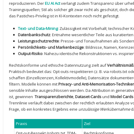
reproduzieren. Der
EU AI Act
⁢verlangt zudem Transparenz über urheb
Trainingsquellen; Stil als solcher gilt zwar nicht als geschützt, doch d
das Pastiches-Privileg ist in KI-Kontexten noch nicht gefestigt.
Text- und Data-Mining
: Zulässigkeit mit Vorbehalt; technischer 
Datenbankschutz
: Entnahme wesentlicher Teile aus kuratierte
Leistungsschutzrechte
: Presse- und⁢ Tonaufnahmen als Sonderre
Persönlichkeits- und Markenbezüge
: ⁤Bildnisse, Namen, Kennze
Output-Risiko
: Nahezu identische Rekonstruktionen vs. inspirie
Rechtskonforme ‌und ethische Datennutzung zielt auf
Verhältnismäßi
Praktisch⁢ bedeutet das: Opt-outs respektieren⁢ (z. ⁢B. via robots.txt 
schaffen (Einzellizenzen, Kollektivmodelle),⁢ Datensätze dokumenti
filtern. Modelle können mit
Privacy- und⁤ Anti-Memorisation-Technike
sensible Inhalte ausgeschlossen werden. Da Attribution in generative
ist, gewinnen ‌
Transparenzberichte
,
Dataset-Cards
und
Model Cards
Trennlinie verläuft dabei zwischen der⁤ rechtlich‌ erlaubten Analyze
Frage, ob ein konkretes Ergebnis eine
unzulässige Werkübernahme
da
Praxis
Ziel
Opt-out-Respekt (robots.txt, TDM-
Rechtskonforme