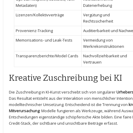
Metadaten)
Datenerhebung
Lizenzen/Kollektivverträge
Vergütung ⁢und
Rechtssicherheit
Provenienz-Tracking
Auditierbarkeit und Nachwe
Memorisations- und Leak-Tests
Vermeidung von
Werkrekonstruktionen
Transparenzberichte/Model Cards
Nachvollziehbarkeit und
Vertrauen
Kreative Zuschreibung bei KI
Die Zuschreibung in KI-Kunst verschiebt sich von‍ singulärer
Urhebers
Das Resultat entsteht aus der ⁤Interaktion von menschlicher ‌Intenti
modelltechnischer Umsetzung. Entscheidend ist die Trennung von
kr
Mitverursachung
: Modelle fungieren als Werkzeuge, während Auswa
Entscheidungen eigenständige schöpferische Akte bilden. Eine faire
Credit-Stack, der sichtbare und unsichtbare Beiträge erfasst.