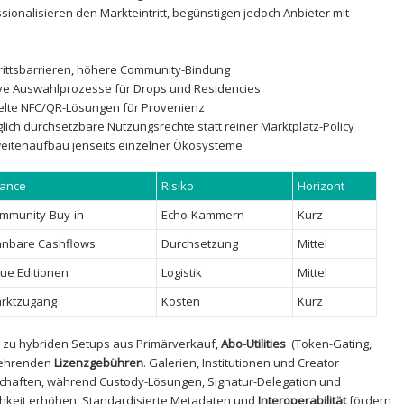
ionalisieren den Markteintritt, begünstigen jedoch Anbieter mit⁢
trittsbarrieren, höhere Community-Bindung
ive Auswahlprozesse für ⁣Drops und Residencies
lte NFC/QR-Lösungen für Provenienz
lich durchsetzbare Nutzungsrechte statt reiner Marktplatz-Policy
eitenaufbau jenseits einzelner Ökosysteme
ance
Risiko
Horizont
mmunity-Buy-in
Echo-Kammern
Kurz
anbare Cashflows
Durchsetzung
Mittel
ue Editionen
Logistik
Mittel
rktzugang
Kosten
Kurz
 zu ​hybriden ⁢Setups aus Primärverkauf,
Abo-Utilities
‍ (Token-Gating,
rkehrenden
Lizenzgebühren
. Galerien, Institutionen und ⁢Creator
schaften, während Custody-Lösungen, Signatur-Delegation und
chkeit erhöhen. Standardisierte Metadaten und
Interoperabilität
fördern