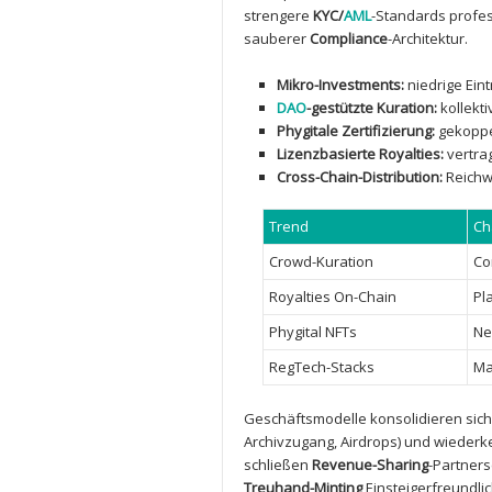
strengere
KYC/
AML
-Standards profess
sauberer
Compliance
-Architektur.
Mikro-Investments:
niedrige Ein
DAO
-gestützte Kuration:
kollekt
Phygitale Zertifizierung:
gekoppe
Lizenzbasierte Royalties:
vertrag
Cross-Chain-Distribution:
Reichw
Trend
Ch
Crowd-Kuration
Co
Royalties On-Chain
Pl
Phygital NFTs
Ne
RegTech-Stacks
Ma
Geschäftsmodelle ⁣konsolidieren sich
‌Archivzugang, Airdrops) ‍und wiede
schließen
Revenue-Sharing
-Partner
Treuhand-Minting
Einsteigerfreundli