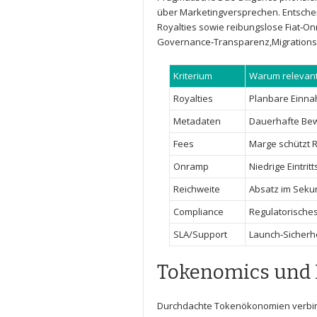
über Marketingversprechen.⁣ Entschei
Royalties‌ sowie reibungslose Fiat‑
Governance‑Transparenz,Migrationspf
Kriterium
Warum relevan
Royalties
Planbare ⁢Einn
Metadaten
Dauerhafte Bew
Fees
Marge schützt
Onramp
Niedrige Eintrit
Reichweite
Absatz im Seku
Compliance
Regulatorisches
SLA/Support
Launch‑Sicherhe
Tokenomics ⁤und 
Durchdachte Tokenökonomien verbin