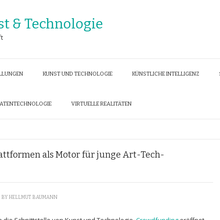
st & Technologie
ft
ELLUNGEN
KUNST UND TECHNOLOGIE
KÜNSTLICHE INTELLIGENZ
DATENTECHNOLOGIE
VIRTUELLE REALITÄTEN
ttformen als Motor für junge Art-Tech-
BY
HELLMUT BAUMANN