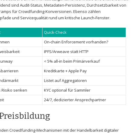
dend sind Audit‑Status, Metadaten‑Persistenz, Durchsetzbarkeit ‌von
Onramps für Crowdfunding‑Konversionen. Ebenso zählen
ade und Servicequalität rund um kritische Launch‑Fenster.
t
Quick-Check
ahmen
On‑chain Enforcement vorhanden?
eisbarkeit
IPFS/Arweave statt HTTP
 Runway
< 5%⁣ all‑in beim Primärverkauf
tsbarrieren
Kreditkarte + Apple Pay
ndärmarkt
Listet auf Aggregatoren
 Risiko senken
KYC optional für Sammler
it
24/7, dedizierter Ansprechpartner
Preisbildung
den Crowdfunding-Mechanismen mit der Handelbarkeit digitaler