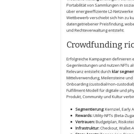
Portabilität von Sammlungen in⁣ sozi
über energieeffiziente L2-Netzwerke
Wettbewerb verschiebt sich hin zu ku
datengetriebener Preisfindung, wobe
und Rechteverwaltung entsteht.
Crowdfunding ric
Erfolgreiche‍ Kampagnen ⁢definieren e
⁣Gegenleistungen und nutzen NFTs als
Relevanz entsteht durch
klar segmen
Mittelverwendung, Meilensteine und 
Onboarding (custodial/non-custodial)
Fulfillment-Modell für digitale und p
Produkt, Community und Kultur verbi
Segmentierung:
Kernziel, Early 
Rewards:
Utility-NFTs (Beta-Zuga
Vertrauen:
Budgetplan, Risikote
Infrastruktur:
Checkout, ​Wallet-A