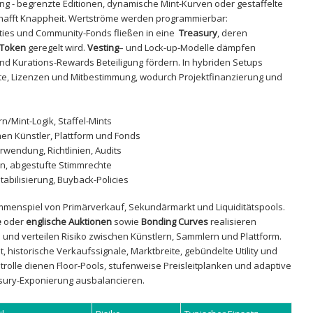
g -⁣ begrenzte Editionen, dynamische Mint-Kurven​ oder gestaffelte
hafft Knappheit. ‍Wertströme werden programmierbar:
ies und Community-Fonds fließen in eine ⁢
Treasury
, deren
-Token
geregelt wird.
Vesting
– und Lock-up-Modelle dämpfen
nd Kurations-Rewards Beteiligung fördern. In​ hybriden Setups
, Lizenzen und Mitbestimmung, ⁤wodurch Projektfinanzierung und
urn/Mint-Logik, Staffel-Mints
chen Künstler, Plattform und Fonds
rwendung, Richtlinien, Audits
on, abgestufte Stimmrechte
tabilisierung, Buyback-Policies
menspiel von Primärverkauf, Sekundärmarkt ‌und Liquiditätspools.
e
oder
englische Auktionen
sowie
Bonding Curves
realisieren
 und verteilen Risiko zwischen Künstlern, Sammlern und ⁣Plattform.
t, historische Verkaufssignale, Marktbreite, gebündelte Utility und
ntrolle dienen Floor-Pools, ‍stufenweise Preisleitplanken und adaptive
asury-Exponierung ausbalancieren.