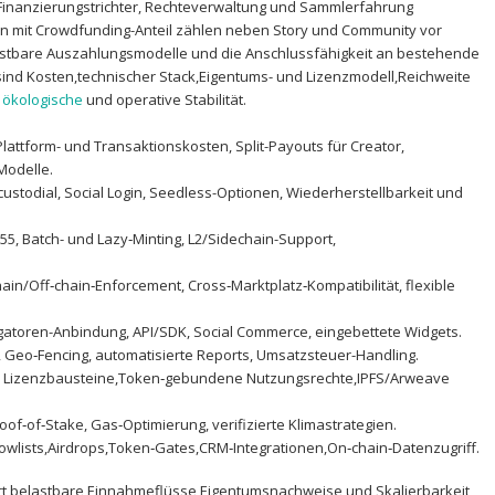
t Finanzierungstrichter, Rechteverwaltung und Sammlerfahrung
 mit ​Crowdfunding-Anteil⁢ zählen neben‍ Story und Community vor
lastbare Auszahlungsmodelle und die Anschlussfähigkeit an bestehende
ind Kosten,technischer Stack,Eigentums- und Lizenzmodell,Reichweite⁤
e
ökologische
‍und operative Stabilität.
 Plattform- und Transaktionskosten, ​Split-Payouts für Creator,
Modelle.
custodial, Social ‌Login, Seedless-Optionen, Wiederherstellbarkeit und
55, Batch- und Lazy‑Minting, L2/Sidechain-Support,
hain/Off‑chain‑Enforcement, Cross‑Marktplatz‑Kompatibilität, flexible‌
gatoren-Anbindung, API/SDK, Social Commerce, eingebettete Widgets.
, Geo‑Fencing, automatisierte Reports, Umsatzsteuer-Handling.
: Lizenzbausteine,Token‑gebundene Nutzungsrechte,IPFS/Arweave
roof‑of‑Stake, Gas‑Optimierung, verifizierte Klimastrategien.
llowlists,Airdrops,Token‑Gates,CRM‑Integrationen,On‑chain‑Datenzugriff.
ert belastbare Einnahmeflüsse,Eigentumsnachweise und Skalierbarkeit