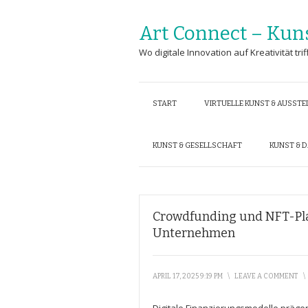
Art Connect – Kun
Wo digitale Innovation auf Kreativität trif
START
VIRTUELLE KUNST & AUSST
KUNST & GESELLSCHAFT
KUNST & 
Crowdfunding und NFT-Pla
Unternehmen
APRIL 17, 2025 9:19 PM
\
LEAVE A COMMENT
\