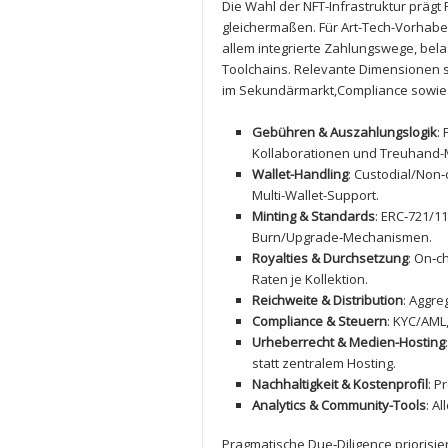
Die Wahl ⁢der NFT-Infrastruktur präg
gleichermaßen. Für Art-Tech-Vorhaben
allem integrierte Zahlungswege, be
Toolchains. Relevante Dimensionen s
im Sekundärmarkt,Compliance sowi
Gebühren & Auszahlungslogik
:
Kollaborationen und‍ Treuhand-
Wallet-Handling
: Custodial/Non‑
Multi-Wallet-Support.
Minting & Standards
: ERC‑721/11
Burn/Upgrade‑Mechanismen.
Royalties & Durchsetzung
: On‑c
Raten je Kollektion.
Reichweite ⁢& Distribution
: Aggre
Compliance & Steuern
: KYC/AML
Urheberrecht⁣ & Medien-Hosting
statt zentralem Hosting.
Nachhaltigkeit & Kostenprofil
: P
Analytics &⁢ Community-Tools
: A
Pragmatische Due‑Diligence priorisi