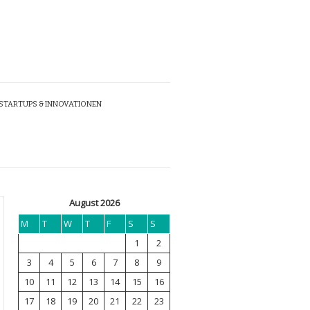
STARTUPS & INNOVATIONEN
August 2026
M
T
W
T
F
S
S
1
2
3
4
5
6
7
8
9
10
11
12
13
14
15
16
17
18
19
20
21
22
23