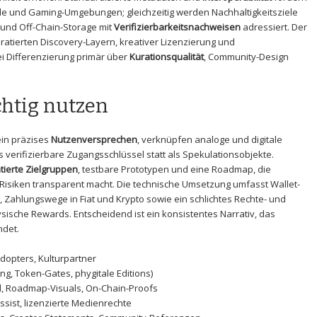
ale‌ und Gaming-Umgebungen; gleichzeitig werden Nachhaltigkeitsziele
 und Off-Chain-Storage mit
Verifizierbarkeitsnachweisen
adressiert. Der
ratierten Discovery-Layern, kreativer ‍Lizenzierung und
i Differenzierung primär über​
Kurationsqualität
,⁢ Community-Design
htig nutzen
in​ präzises
Nutzenversprechen
, verknüpfen analoge und digitale
 verifizierbare Zugangsschlüssel statt als Spekulationsobjekte.
tierte Zielgruppen
, testbare Prototypen ‍und eine Roadmap, die
Risiken transparent macht. Die technische Umsetzung umfasst ‌Wallet-
, Zahlungswege in Fiat und Krypto sowie ein schlichtes ​Rechte- und
hysische⁣ Rewards. Entscheidend ist ein konsistentes Narrativ, das
ndet.
Adopters, Kulturpartner
ng, Token-Gates,⁣ phygitale ⁣Editions)
il, Roadmap-Visuals, On-Chain-Proofs
ssist, lizenzierte Medienrechte