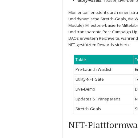
Story-Assets:
Teaser, Live-Demo
Momentum entsteht durch einen‍ st
und ⁤dynamische Stretch-Goals,‍ die 
Module). Milestone-basierte Mittelab
und transparente Post-Campaign-Updat
DAOs ⁢erweitern Reichweite, während 
NFT-gestützten Rewards sichern.
Taktik
T
Pre-Launch Waitlist
E
Utility-NFT Gate
T
Live-Demo
D
Updates & Transparenz
N
Stretch-Goals
S
NFT-Plattformwah