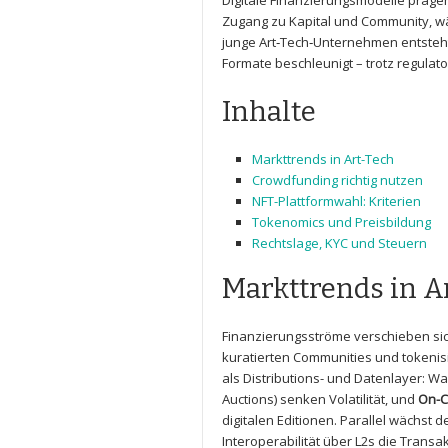
Digitale ‍Finanzierungsmodelle prägen
Zugang zu Kapital‌ und Community, wä
junge Art‑Tech‑Unternehmen entsteh
Formate beschleunigt – trotz regulat
Inhalte
Markttrends‌ in‌ Art-Tech
Crowdfunding richtig nutzen
NFT-Plattformwahl: Kriterien
Tokenomics ​und Preisbildung
Rechtslage,⁤
KYC
und Steuern
Markttrends in A
Finanzierungsströme verschieben si
kuratierten Communities und⁣ tokeni
als Distributions- und ⁣Datenlayer:‌ 
Auctions) ⁢senken Volatilität, und
On-C
digitalen Editionen.⁣ Parallel wächst d
Interoperabilität über L2s die Trans