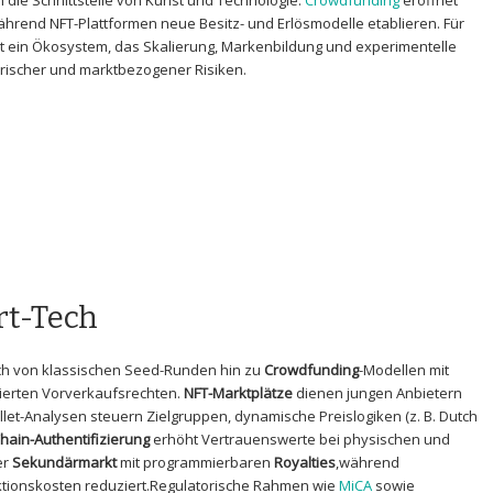
 die Schnittstelle von Kunst‌ und Technologie.
Crowdfunding
eröffnet
hrend NFT-Plattformen neue Besitz- und ‍Erlösmodelle etablieren. Für
t ein Ökosystem, das Skalierung, Markenbildung und experimentelle
orischer ​und marktbezogener Risiken.
rt-Tech
ch von klassischen Seed-Runden hin zu
Crowdfunding
-Modellen mit
sierten Vorverkaufsrechten.
NFT-Marktplätze
dienen jungen Anbietern
Wallet-Analysen steuern Zielgruppen, dynamische Preislogiken (z. B. Dutch
hain-Authentifizierung
erhöht‍ Vertrauenswerte bei physischen und
er
Sekundärmarkt
mit programmierbaren
Royalties
,während
aktionskosten reduziert.Regulatorische​ Rahmen wie
MiCA
sowie