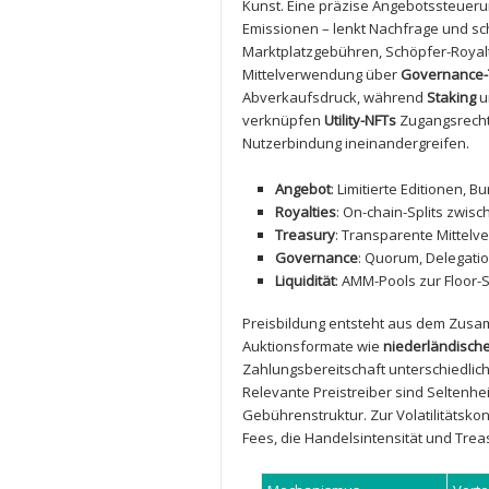
Kunst. Eine präzise Angebotssteuerun
Emissionen – lenkt Nachfrage und sc
Marktplatzgebühren, Schöpfer-Royalt
Mittelverwendung über
Governance
Abverkaufsdruck, während
Staking
u
verknüpfen
Utility-NFTs
Zugangsrechte
Nutzerbindung ineinandergreifen.
Angebot
:⁤ Limitierte Editionen, B
Royalties
: On-chain-Splits zwis
Treasury
: Transparente Mittelve
Governance
: ​Quorum, Delegati
Liquidität
: AMM-Pools zur Floor-S
Preisbildung entsteht aus dem Zusam
Auktionsformate wie
niederländisch
Zahlungsbereitschaft unterschiedlich
Relevante Preistreiber sind Seltenhei
Gebührenstruktur. Zur ⁣Volatilitätsko
Fees, die Handelsintensität und Tre