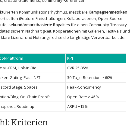
s, Creator-Statements, Community-Referenzen
rukturierten Kommunikationsrhythmus, messbare
Kampagnenmetriken
Wert stiften (Feature-Freischaltungen, Kollaborationen, Open-Source-
rufe,
sekundärmarktbasierte Royalties
​für einen Community-Treasury
es ⁣sichern Nachhaltigkeit. Kooperationen mit Galerien, Festivals und
‍klare Lizenz- und Nutzungsrechte die langfristige Verwertbarkeit der
ool/Plattform
KPI
mail-CRM, Link-in-Bio
CVR 25-35%
oken-Gating, Pass-NFT
30-Tage-Retention > 60%
iscord Stage, Spaces
Peak-Concurrency
otion/Blog, On-Chain Proofs
Open-Rate > 45%
napshot, Roadmap
ARPU +15%
l: Kriterien