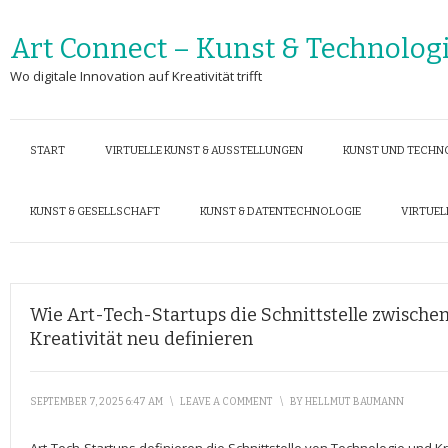
Art Connect – Kunst & Technolog
Wo digitale Innovation auf Kreativität trifft
START
VIRTUELLE KUNST & AUSSTELLUNGEN
KUNST UND TECHN
KUNST & GESELLSCHAFT
KUNST & DATENTECHNOLOGIE
VIRTUEL
Wie Art-Tech-Startups die Schnittstelle zwische
Kreativität neu definieren
SEPTEMBER 7, 2025 6:47 AM
\
LEAVE A COMMENT
\
BY
HELLMUT BAUMANN