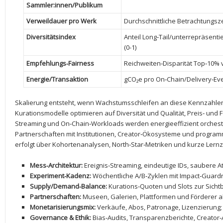
⁤Sammler:innen/Publikum
Verweildauer pro⁢ Werk
Durchschnittliche Betrachtungsze
Diversitätsindex
Anteil Long‑Tail/unterrepräsenti
(0-1)
Empfehlungs‑Fairness
Reichweiten‑Disparität Top‑10% v
Energie/Transaktion
gCO₂e pro On‑Chain/Delivery‑Ev
Skalierung⁣ entsteht, wenn Wachstumsschleifen an ⁢diese Kennzahlen
‌Kurationsmodelle optimieren auf Diversität‌ und⁤ Qualität, Preis‑ ⁢
Streaming und On‑Chain‑Workloads‌ werden energieeffizient orchestr
Partnerschaften mit Institutionen, Creator‑Ökosysteme und program
erfolgt über Kohortenanalysen, North‑Star‑Metriken und ⁤kurze Lernz
Mess‑Architektur:
Ereignis‑Streaming, eindeutige⁣ IDs, saubere At
Experiment‑Kadenz:
Wöchentliche A/B‑Zyklen⁤ mit Impact‑Guardra
Supply/Demand‑Balance:
Kurations‑Quoten und Slots zur Sichtba
Partnerschaften:
⁤Museen, Galerien, Plattformen und Förderer al
Monetarisierungsmix:
Verkäufe, Abos, Patronage, Lizenzierung
Governance & Ethik:
Bias‑Audits, Transparenzberichte, Creator