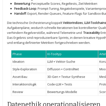
Bewertung
: Perzeptuelle ‌Scores, Regeltests, Ziel-Metriken
Feedback-Loop
: ‍Prompt-Tuning, Negativbeispiele, Variantenprio
Handoff
: Export, Render-Queues, Feature-Flags für Sandbox-Bu
Die technische Orchestrierung koppelt
Vektorindizes
,
LLM-Toolchain
Aufgabenpläne, wodurch schnelle‍ Iterationen⁤ bei kontrollierter Qual
verhindern Regelverstöße, während⁢ Telemetrie und ⁢
Traceability
Ent
Das Ergebnis sind reproduzierbare‌ Sprints, ⁢in denen kreative Hypo
und entlang definierter Metriken fortgeschrieben werden.
Phase
KI-Tooltyp
Arte
Ideation
LLM + Vektor-Suche
Konz
Style-Exploration
Diffusion + ControlNet
Moo
Asset-Bau
3D-Gen + Textur-Synthese
Mesh
Interaktionslogik
Code-LLM + Tests
Prot
Review
Bewertungs-Modelle
Scor
Datenethik operationalisieren