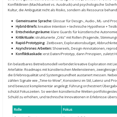
Konfliktlinien (Machbarkeit vs.⁢ Ausdruck) ‌und ⁢psychologische Sicherhe
Kultur, die ‍Ambiguität nicht ‍als Risiko, sondern als Ressource behan
Gemeinsame Sprache:
Glossar für Design-, ⁣Audio-, ML- und Pro
Hybrid-Briefs:
kreative Intention + technische Hypothese + Testk
Entscheidungsräume:
klare ‌Guards für künstlerische Autonomie
Kritikrituale:
strukturierte „Crits” mit Rollen ​(Fragende, ‌Stimmung
Rapid-Prototyping:
⁣ Zeitboxen, Explorationsbudget, Abbruchkrite
Asynchrones Arbeiten:
Showreels, Design-Annotationen, repro
Konfliktkaskade:
erst Daten/Prototyp, dann⁤ Prinzipien, zuletzt H
Ein belastbares Betriebsmodell verbindet⁣ kreative Exploration mit Li
Artefakte: ‍Roadmaps mit künstlerischen Meilensteinen, zweigleisige 
die Erlebnisqualität und Systemgesundheit ‍austariert‍ messen. Neb
zählen Signale ‌wie „Time‑to‑Wow”, Konsistenz im Stil, Latenz und Pr
sind bewusst ‌komplementär angelegt; ‌Führung orchestriert‍ Überga
schützt Fokuszeiten. So werden künstlerische ‌Wetten portfoliogesteue
Schuld zu⁣ erhöhen, und technische⁣ Innovationen ⁤in Erlebnisse⁤ überset
Rolle
Fokus