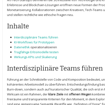
Art-Tech-Startups definieren‌ die Schnittstelle von Technologie und Kre
Erlebnisse und Blockchain-Lösungen eröffnen neue Formen der Produk
Monetarisierung. Kollaborationen zwischen Kreativen,‍ Tech-Teams u
und stellen ‍rechtliche wie ethische ‌Fragen neu.
Inhalte
Interdisziplinäre Teams führen
KI-Workflows ‍für Prototypen
Datenethik
operationalisieren
Tragfähige Erlösmodelle ⁣testen
Wirkungs-KPIs und⁣ Skalierung
Interdisziplinäre Teams führen
Führung an der Schnittstelle von Code und Komposition bedeutet, unte
kohärentes ‍Arbeitsmodell zu überführen. Entscheidungsfindung basier
Burn‑down, sondern auch auf kuratorischer⁤ Qualität, die sich erst in
Wirksam ist ein Rahmen, der
klare Ziele
mit
offenen Wegen
kombiniert
Freiräume und‍ transparente Kriterien für den Moment, in dem Explorat
sind eine ‍gemeinsame Semantik (Begriffe wie „Definition‍ of Done” f