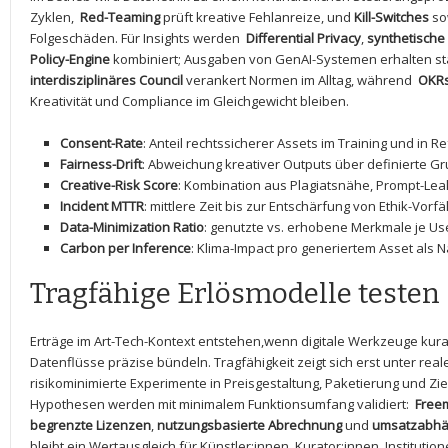
Zyklen, ‍
Red-Teaming
prüft kreative ⁢Fehlanreize, und
Kill-Switches
so
Folgeschäden. Für Insights werden ‍
Differential Privacy
,
synthetische
Policy-Engine
kombiniert;⁢ Ausgaben von​ GenAI-Systemen erhalten sta
interdisziplinäres Council
verankert​ Normen im Alltag, während ⁣
OKR
‌Kreativität und Compliance im ​Gleichgewicht bleiben.
Consent-Rate
: ⁤Anteil rechtssicherer Assets⁣ im Training und in 
Fairness-Drift
: Abweichung kreativer Outputs über definierte Gr
Creative-Risk ⁢Score
: Kombination​ aus Plagiatsnähe, Prompt-Le
Incident MTTR
: mittlere Zeit bis zur Entschärfung von ‍Ethik-Vorfä
Data-Minimization Ratio
: genutzte vs. erhobene Merkmale je ⁣U
Carbon per Inference
: Klima-Impact pro generiertem Asset ⁤als N
Tragfähige Erlösmodelle⁣ testen
Erträge im Art-Tech-Kontext ‍entstehen,wenn digitale⁢ Werkzeuge kura
Datenflüsse präzise bündeln. Tragfähigkeit zeigt sich erst unter re
risikominimierte Experimente in ​Preisgestaltung, Paketierung⁢ und Z
Hypothesen werden mit ⁣minimalem ‍Funktionsumfang validiert: ​
Freem
begrenzte Lizenzen
,‌
nutzungsbasierte Abrechnung
und
umsatzabhän
bleibt ein Wertausgleich für Künstler:innen, Kurator:innen, Institut