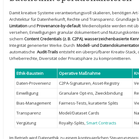
Damit kreative ​Systeme verantwortungsvoll skalieren, benötigen Art
Architektur für⁣ Datenherkunft, ⁤Rechte und Transparenz. Grundlage b
Limitation
⁢und
Provenance-by-default
: Medienobjekte werden mit ü
versehen, Einwilligungen ‌granular dokumentiert und Nutzungskonte
sichern
Content⁤ Credentials (z. B.‌ C2PA)
,
wasserzeichenbasierte Ken
Integrität generierter Werke. Durch ‍
Modell- und Datendokumentatio
automatische ⁣
Audit-Trails
entsteht ein ‍überprüfbarer⁢ Kreativ-Stack, 
Urheberrechte, Diversität oder Privatsphäre zu kompromittieren.
Ethik-Baustein
Operative ‍Maßnahme
Kr
Daten-Provenienz
C2PA-Signaturen,⁢ Asset-Registry
Ve
Einwilligung
Granulare Opt-ins, ⁤Zweckbindung
Re
Bias-Management
Fairness-Tests, kuratierte Splits
Vi
Transparenz
Model/Dataset Cards
Na
Vergütung
Royalty-Splits,
Smart Contracts
Na
Im Betrieb wird Datenethik zu einem kontinuierlichen Steuerungsproz