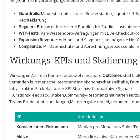
eingeführt, um‌ Verdrängungseffekte zu ⁣vermeiden ⁣und die Distribut
Guardrails
: Mindest-creator-share, Rückerstattungsquote ​< 3 %, 
Rechteklärung.
Segment-Preise
: differenzierte Bundles für ‍Studios, Institutione
WTP-Tests
: Van-Westendorp-Befragungen mit Live-Checkout-Kon
Expansion Revenue
:⁢ Add-ons und Sitzplätze, um negative Net-C
Compliance
: ​IP-, Datenschutz- und Abrechnungsprozesse als ⁣Te
Wirkungs-KPIs und Skalierung
Wirkung im Art‑Tech‑Kontext bedeutet messbare
Outcomes
statt blo
verbinden künstlerische Resonanz mit ökonomischer Teilhabe,
Fair
Infrastruktur. Ein ‍belastbarer KPI‑Stack mischt qualitative ​Signale⁢
(Kurations‑Feedback,Kritiken,Community‑Resonanz) ⁤mit harten ⁤Nu
Teams Produktentscheidungen,Mittelvergabe und Algorithmensteue
KPI
Kurzdefinition
Künstler:innen‑Einkommen
Median pro Monat ​aus Sales/Fe
Aktive
Monatlich aktive Käufer:innen/V