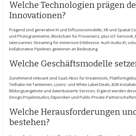
Welche Technologien prägen der
Innovationen?
Prägend sind generative‌ KI und‍ Diffusionsmodelle, XR und ‍Spatial C
und Photogrammetrie, Blockchain für Provenienz, plus IoT-Sensorik,
latenzarmes Streaming für⁣ immersive Erlebnisse. Auch Audio-KI, vo
kollaborative Pipelines gewinnen an Bedeutung.
Welche‌ Geschäftsmodelle setze
Zunehmend‌ relevant sind SaaS-Abos für Kreativtools, Plattformgebüh
Teilhabe mit Tantiemen,‍ Lizenz- und White-Label-Deals,‍ B2B-Install
Bildungsangebote und datenbasierte Services.‍ Ergänzt werden dies
Design,Projektstudios,Stipendien und Public-Private-Partnerschaften
Welche ⁢Herausforderungen und
bestehen?