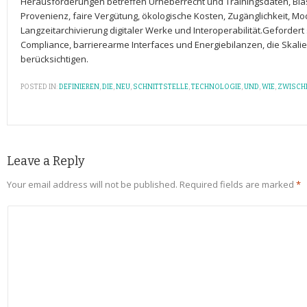
Herausforderungen betreffen ‍Urheberrecht und‌ Trainingsdaten, Bias
Provenienz, faire ​Vergütung, ⁢ökologische Kosten, Zugänglichkeit, Mod
Langzeitarchivierung digitaler Werke und Interoperabilität.Geforder
Compliance, barrierearme Interfaces und Energiebilanzen, die Skali
berücksichtigen.
POSTED IN:
DEFINIEREN
,
DIE
,
NEU
,
SCHNITTSTELLE
,
TECHNOLOGIE
,
UND
,
WIE
,
ZWISCH
Leave a Reply
Your email address will not be published.
Required fields are marked
*