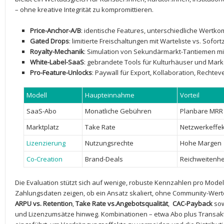
– ohne kreative Integrität zu kompromittieren.
Price-Anchor-A/B
: identische Features, unterschiedliche Wertk
Gated Drops
: limitierte Freischaltungen mit Warteliste vs. Sofor
Royalty-Mechanik
: Simulation von ​Sekundärmarkt-Tantiemen mit
White-Label-SaaS
: gebrandete Tools für Kulturhäuser ‍und Ma
Pro-Feature-Unlocks
: Paywall‌ für Export,⁤ Kollaboration, ⁣Rechte
Modell
Haupteinnahme
Vorteil
SaaS-Abo
Monatliche ⁣Gebühren
Planbare MRR
Marktplatz
Take Rate
Netzwerkeffek
Lizenzierung
Nutzungsrechte
Hohe Margen
Co-Creation
Brand-Deals
Reichweitenh
Die Evaluation stützt sich‍ auf wenige, ‍robuste Kennzahlen⁢ pro⁢ Mod
Zahlungsdaten zeigen, ob ein Ansatz skaliert, ‌ohne Community-Werte 
ARPU ⁢vs. Retention
,⁢
Take Rate vs.Angebotsqualität
, ​
CAC-Payback
so
⁤und Lizenzumsätze hinweg. Kombinationen – etwa Abo plus Transakt