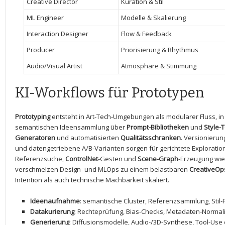
Creative Director
Kuration & Stil
ML Engineer
Modelle &⁢ Skalierung
Interaction Designer
Flow & Feedback
Producer
Priorisierung ⁢& Rhythmus
Audio/Visual Artist
Atmosphäre & Stimmung
KI-Workflows für Prototypen
Prototyping
entsteht in Art-Tech-Umgebungen als ‌modularer Fluss, in d
semantischen Ideensammlung über
Prompt-Bibliotheken
und
Style-
Generatoren
und automatisierten
Qualitätsschranken
.⁣ Versionierun
‍und datengetriebene A/B-Varianten sorgen für ⁢gerichtete Exploratio
Referenzsuche,⁤
ControlNet
-Gesten und
Scene-Graph
-Erzeugung wied
verschmelzen Design- und MLOps zu einem belastbaren
CreativeOp
Intention als auch ⁤technische Machbarkeit skaliert.
Ideenaufnahme
: semantische Cluster, Referenzsammlung, Stil
Datakurierung
: Rechteprüfung, Bias-Checks, Metadaten-Normal
Generierung
: Diffusionsmodelle, Audio-/3D-Synthese, Tool-Use