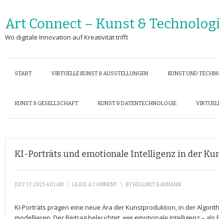
Art Connect – Kunst & Technolog
Wo digitale Innovation auf Kreativität trifft
START
VIRTUELLE KUNST & AUSSTELLUNGEN
KUNST UND TECHN
KUNST & GESELLSCHAFT
KUNST & DATENTECHNOLOGIE
VIRTUEL
KI-Porträts und emotionale Intelligenz in der K
JULY 17, 2025 4:01 AM
\
LEAVE A COMMENT
\
BY
HELLMUT BAUMANN
KI-Porträts prägen eine neue Ära der Kunstproduktion, in der Algorithm
modellieren. Der Beitrag ‌beleuchtet, ⁣wie emotionale Intelligenz – al