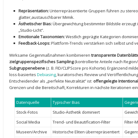
Repräsentation:
Unterrepräsentierte Gruppen führen zu stereo
glatter,austauschbarer Mimik.
Ästhetischer Bias:
Übergewichtung bestimmter Bildstile erzeugt 
„Studio-Licht”.
Emotionale Taxonomien:
Westlich geprägte Kategorien dominie
Feedback-Loops:
Plattform-Trends verstärken ⁤sich selbst‍ und
Wirksame Gegenmaßnahmen kombinieren
transparente Datenblätt
zielgruppenspezifisches Sampling
(kontrollierte Anteile nach Region/
Subgruppenebene
(z. B. FID/CLIPScore pro Kohorte). Ergänzend milde
loss-basiertes
Debiasing
, kuratorisches Review und Veröffentlichung
Entscheidender als „perfekte Neutralität” ist ‌
offengelegte Intentional
Grenzen und die Bereitschaft, Korrekturen in nächste Iterationen ei
Datenquelle
Typischer Bias
Gegen
Stock-Fotos
Studio-Ästhetik dominiert
Gewich
Social Media
Trend- und Beautification-Filter
Filter-
Museen/Archive
Historische Eliten überrepräsentiert
Gegens