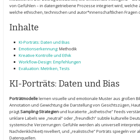
von​ Gefühlen – in datengetriebene Prozesse integriert wird,‌ welche
welche ethischen,​ technischen und autor*innenschaftlichen Fragen o
Inhalte
KI-Porträts: Daten und‍ Bias
Emotionserkennung
:⁢ Methodik
Kreative Kontrolle und Ethik
Workflow-Design: Empfehlungen
Evaluation: Metriken, Tests
KI-Porträts: ‍Daten und Bias
Porträtmodelle
lernen visuelle und emotionale Muster aus großen Bil
Annotation und Gewichtung die Darstellung von Gesichtszügen, Hau
prägt.
Sampling-Strategien
und kuratierte ⁣„ästhetische” Feeds vers
unklare Labels wie „neutral” oder „freundlich” ⁢subtile kulturelle D
systemische Verzerrungen: Gefühle werden als universell interpretie
Nachdenklichkeit) nivelliert, und „realistische” Porträts⁢ spiegeln vor ‌
Datenquellen.