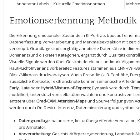
Annotator-Labels
Kulturelle Emotionsnormen
Mehrre
Emotionserkennung: Methodik
Die Erkennung⁣ emotionaler Zustände in KI-Porträts baut auf einer mult
Datenerfassung, Vorverarbeitung und Merkmalsextraktion mit zeitli
​verknüpft. Grundlage ⁣sind sorgfältig annotierte Datensätze in dime
Dominanz) und diskreten Kategorien,​ ergänzt durch Qualitätskontroll
Visuelle Signale werden über Gesichtsdetektion,Landmark-Alignmen
Haut-/Licht-Invarianz vorbereitet; Features⁤ stammen aus CNN-/ViT-
Blick-/Mikroausdrucksanalysen. Audio-Prosodie (z. B. Tonhöhe, Ener
zusätzliche Kontexte; Texttranskripte​ können‍ semantische Affektmark
Early
, ‍
Late
oder
Hybrid/Mixture-of-Experts
; Dynamik wird durch ⁤
Temp
modelliert, unterstützt von ⁢selbstüberwachtem und kontrastivem Lern
entsteht über
Grad-CAM
,
Attention-Maps
und Spurverfolgung von Acti
werden ‍durch On-Device-Inferenz, Datenminimierung und synthetis
Datengrundlage
: balancierte, kulturübergreifende Annotation;
pro Annotator.
Vorverarbeitung
: Gesichts-/Körpersegmentierung, Landmark-Al