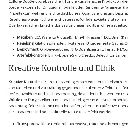
Culture-Out-Setups abgesichert. Für die künstlerische Produktion die
Steuervektoren für Diffusionsmodelle oder Rendering-Parameter (F
Pinseltextur),⁢ während leichte Backbones, Quantisierung und Distilla
Regelungslogiken (Schwellen,Hysterese,Konfidenz-Gating) stabilisiere
Overlays machen Entscheidungsgrundlagen sichtbar,ohne ästhetisch
Metriken
: CCC (Valenz/Arousal), F1/mAP (Klassen), ECE/Brier (Kal
Regelung
: Glättungsfenster, Hysterese, Unsicherheits-Gating, Ou
Deployment
: On-Device/Edge, ⁢INT8-Quantisierung, TensorRT/C
Artefaktkontrolle
: Blink-/Lippen-Sync-Checks, Beleuchtungsnorm
Kreative Kontrolle und Ethik
Kreative Kontrolle
in KI-Porträts verlagert ⁤sich von der Pinselspitze z
von Modellen und zur Haltung gegenüber simulierten Affekten. ⁤Je fei
Referenzbildern⁢ und Nachbearbeitung, desto deutlicher werden Fr
Würde der Dargestellten
. Emotionale Intelligenz in der Kunstprodukti
Spannungsfeld: Sie kann Empathie stiften,​ aber auch affektive Übe
intransparent sind⁢ oder kulturelle Kontexte verfehlt werden.
Transparenz
: klare Herkunftsnachweise, Datenbeschreibungen