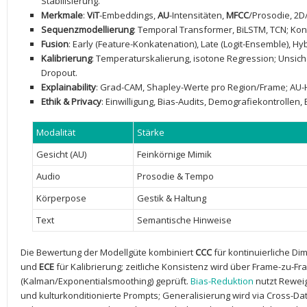
Stabilisierung.
Merkmale
:
ViT
-Embeddings,
AU
-Intensitäten,
MFCC
/Prosodie, 2D
Sequenzmodellierung
: Temporal Transformer, BiLSTM, TCN; Ko
Fusion
: Early ‍(Feature-Konkatenation), Late (Logit-Ensemble), Hy
Kalibrierung
: Temperaturskalierung, isotone Regression; Unsi
Dropout.
Explainability
: Grad-CAM, Shapley-Werte pro Region/Frame; AU-H
Ethik & ‌Privacy
: Einwilligung, Bias-Audits, Demografiekontrollen,
Modalität
Stärke
Gesicht ⁢(AU)
Feinkörnige Mimik
Audio
Prosodie & Tempo
Körperpose
Gestik & Haltung
Text
Semantische Hinweise
Die Bewertung der Modellgüte kombiniert
CCC
für kontinuierliche Di
und
ECE
für Kalibrierung; zeitliche Konsistenz wird über Frame-zu-
(Kalman/Exponentialsmoothing) geprüft.⁣
Bias-Reduktion
nutzt ⁢Rewei
und kulturkonditionierte‍ Prompts; ⁤Generalisierung wird​ via Cross-