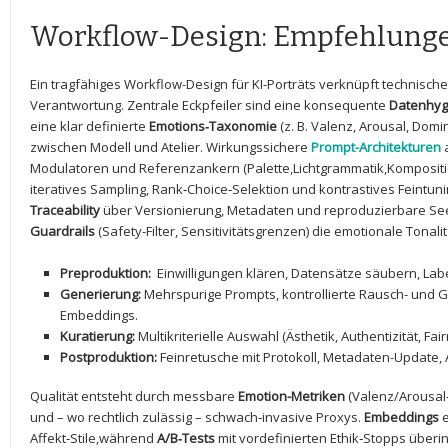
Workflow-Design: Empfehlung
Ein tragfähiges Workflow-Design für KI-Porträts verknüpft technische
Verantwortung. Zentrale Eckpfeiler sind eine⁣ konsequente
Datenhyg
eine klar definierte⁢
Emotions‑Taxonomie
⁣(z. B. ⁢Valenz, ⁣Arousal, D
zwischen Modell und Atelier. Wirkungssichere
Prompt-Architekturen
a
Modulatoren und Referenzankern (Palette,Lichtgrammatik,Kompositi
iteratives Sampling, Rank‑Choice‑Selektion ​und kontrastives Feintun
Traceability
über Versionierung, Metadaten und reproduzierbare Seeds
Guardrails
(Safety-Filter, Sensitivitätsgrenzen) ‌die emotionale Tonali
Preproduktion:
​ Einwilligungen klären, Datensätze säubern, Labe
Generierung:
Mehrspurige Prompts, kontrollierte Rausch- und 
Embeddings.
Kuratierung:
Multikriterielle Auswahl (Ästhetik, Authentizität, Fa
Postproduktion:
Feinretusche mit Protokoll, Metadaten-Update,
Qualität entsteht durch messbare
Emotion-Metriken
(Valenz/Arousal‑
und – wo rechtlich zulässig – schwach‑invasive Proxys.
Embeddings
e
Affekt‑Stile,während
A/B‑Tests
mit vordefinierten Ethik‑Stopps überi