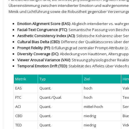
Übereinstimmung zwischen intendierter⁢ Emotion und wahrgenommen
Mimik und Lichtführung sowie die Robustheit gegenüber Verzerrung
Emotion ‍Alignment ⁣Score (EAS)
: Abgleich ⁣intendierter vs.⁣ wahr
Facial-Text Congruence (FTC)
: Semantische Passung von ⁣Beschr
Aesthetic Consistency Index (ACI)
: Stilistische Kohärenz über Se
Cultural Bias Delta (CBD)
: Differenz der Qualitätsscores über 
Prompt Fidelity (PF)
: Erfüllungsgrad zentraler Prompt‑Attribute (z.
Diversity Coverage (DC)
: Abdeckung von Hauttönen, Altersgrupp
Viewer ‍Arousal Variance (VAV)
: Streuung physiologischer Reakt
Temporal Emotion Drift (TED)
: Stabilität des Affekts über Videof
Metrik
Typ
Ziel
Hin
EAS
Quant.
hoch
Val
FTC
Quant./Qual.
hoch
Tex
ACI
Quant.
mittel-hoch
Ser
CBD
Quant.
niedrig
Bia
TED
Quant.
niedrig
Vid