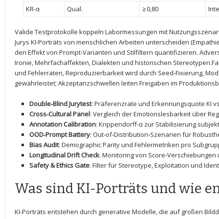
KR‑α
Qual.
≥ 0,80
Inte
Valide Testprotokolle koppeln Labormessungen⁣ mit Nutzungsszenari
Jurys KI‑Porträts von menschlichen Arbeiten unterscheiden (Empathi
den Effekt von⁢ Prompt‑Varianten und Stilfiltern quantifizieren. Adver
Ironie, Mehrfachaffekten, Dialekten⁤ und historischen Stereotypen.
‍und Fehlerraten, Reproduzierbarkeit wird durch Seed‑Fixierung, Mod
gewährleistet; Akzeptanzschwellen leiten Freigaben im Produktionsb
Double‑Blind Jurytest
: Präferenzrate und Erkennungsquote KI‍ vs
Cross‑Cultural Panel
: ⁤Vergleich ‍der Emotionslesbarkeit über‌ Re
Annotation Calibration
: Krippendorff‑α zur Stabilisierung subjekt
OOD‑Prompt Battery
: Out‑of‑Distribution‑Szenarien für Robusthe
Bias Audit
: Demographic Parity ‍und⁢ Fehlermetriken pro Subgrup
Longitudinal Drift Check
: Monitoring von Score‑Verschiebungen 
Safety & ‍Ethics​ Gate
: Filter für ⁤Stereotype, Exploitation ​und Ident
Was sind KI-Porträts und​ wie e
KI-Porträts entstehen durch generative Modelle, die auf großen Bildd