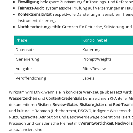
Einwilligung
: belegbare Zustimmung für Trainings- und Referenz
Fairness-Audit
: systematische Prüfung auf Verzerrungen in Hautt
Kontextsensitivität
: respektvolle Darstellung in sensiblen ⁣The
Instrumentalisierung.
Nachbearbeitungsethik
: Grenzen für ‌Retusche, Stilisierung und
Phase
Kontrollhebel
Datensatz
Kurierung
Generierung
Prompt/Weights
Ausgabe
Filter/Review
Veröffentlichung
Labels
Wirksam ⁣wird Ethik, wenn⁤ sie in ⁢konkrete Werkzeuge übersetzt wird:⁢
Wasserzeichen
und
Content-Credentials
kennzeichnen KI-Anteile;
Mo
dokumentieren Risiken;
Review-Gates
,
Risikoregister
und
Red-Teami
und kulturelle Rahmen (Urheberrecht, DSGVO, indigene Wissensschut
Nutzungsrechte, Attribution und ‍Beschwerdewege operationalisiert. 
Präzision‍ und künstlerische Freiheit mit‍
Verantwortlichkeit
,
Nachvollz
ausbalanciert sind.