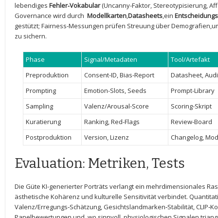
lebendiges
Fehler‑Vokabular
(Uncanny-Faktor, Stereotypisierung,‌ Affe
Governance wird durch ⁤
Modellkarten
,
Datasheets
,ein
Entscheidung
gestützt; ‌Fairness-Messungen prüfen ‍Streuung über Demografien,u
zu sichern.
Phase
Signal/Metadaten
Tool/Artefakt
Preproduktion
Consent-ID, Bias-Report
Datasheet, Audi
Prompting
Emotion-Slots, Seeds
Prompt-Library
Sampling
Valenz/Arousal-Score
Scoring-Skript
Kuratierung
Ranking, Red-Flags
Review-Board
Postproduktion
Version, Lizenz
Changelog, Mod
Evaluation:​ Metriken,⁣ Tests
Die ⁤Güte KI-generierter Porträts verlangt ein mehrdimensionales Ras
ästhetische Kohärenz und ⁤kulturelle Sensitivität verbindet. Quantitat
Valenz/Erregungs‑Schätzung, Gesichtslandmarken‑Stabilität, CLIP‑Ko
Panelbewertungen⁣ und, wo sinnvoll, physiologischen Signalen triangu