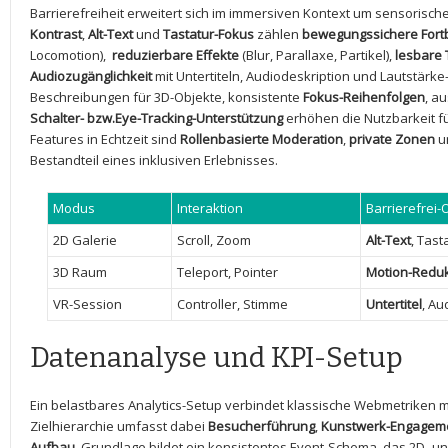
Barrierefreiheit ⁤erweitert sich im immersiven Kontext um sensoris
Kontrast
,
Alt-Text
und
Tastatur-Fokus
zählen
bewegungssichere ⁤For
Locomotion), ‌
reduzierbare Effekte
(Blur, Parallaxe, Partikel),
lesbare 
Audiozugänglichkeit
mit Untertiteln, ‌Audiodeskription und Lautstär
Beschreibungen für 3D-Objekte, konsistente
Fokus-Reihenfolgen
, a
Schalter- bzw.Eye-Tracking-Unterstützung
erhöhen die Nutzbarkeit ⁢fü
⁢Features⁣ in Echtzeit sind⁣
Rollenbasierte Moderation
,
private Zonen
u
Bestandteil eines inklusiven Erlebnisses.
Modus
Interaktion
Barrierefrei-
2D Galerie
Scroll, Zoom
Alt-Text
, Tast
3D Raum
Teleport,​ Pointer
Motion-Reduk
VR-Session
Controller, Stimme
Untertitel
, Au
Datenanalyse ‌und KPI-Setup
Ein ⁣belastbares Analytics-Setup verbindet klassische Webmetriken m
Zielhierarchie umfasst dabei
Besucherführung
,
Kunstwerk-Engagem
Aufbau
. Grundlage bildet ein ‍konsistentes Event-Schema, das 2D-