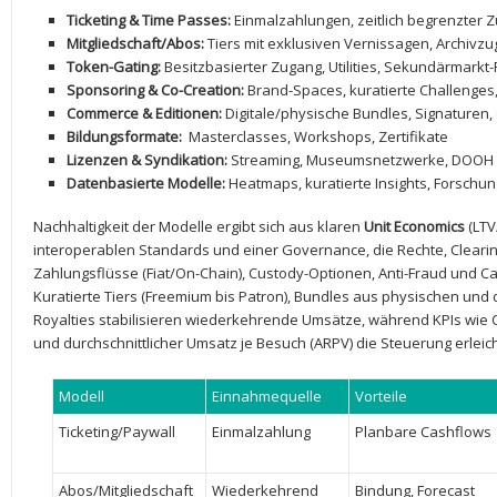
Ticketing & Time Passes:
Einmalzahlungen, zeitlich begrenzter 
Mitgliedschaft/Abos:
Tiers mit exklusiven Vernissagen, ​Archivz
Token-Gating:
‍Besitzbasierter Zugang, Utilities, Sekundärmarkt-
Sponsoring & Co-Creation:
Brand-Spaces, kuratierte Challenge
Commerce & ‍Editionen:
Digitale/physische Bundles, Signaturen
Bildungsformate:
⁢ Masterclasses, Workshops, Zertifikate
Lizenzen & Syndikation:
Streaming, Museumsnetzwerke, ​DOOH
Datenbasierte Modelle:
Heatmaps, kuratierte Insights, ⁤Forschun
Nachhaltigkeit der Modelle ergibt sich‌ aus klaren
Unit Economics
‌(LT
interoperablen⁣ Standards und einer Governance, die Rechte, Clearin
Zahlungsflüsse (Fiat/On-Chain), Custody-Optionen, Anti-Fraud‌ und 
Kuratierte Tiers (Freemium bis Patron), Bundles ‌aus physischen und d
Royalties stabilisieren wiederkehrende Umsätze, während KPIs wie 
und durchschnittlicher Umsatz je Besuch ⁤(ARPV) die Steuerung​ erleic
Modell
Einnahmequelle
Vorteile
Ticketing/Paywall
Einmalzahlung
Planbare Cashflows
Abos/Mitgliedschaft
Wiederkehrend
Bindung, Forecast