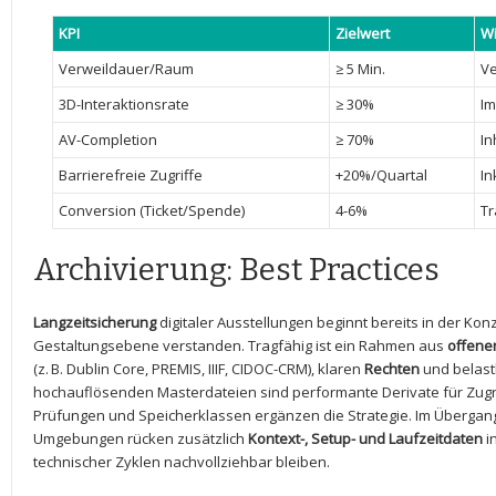
KPI
Zielwert
Wi
Verweildauer/Raum
≥ 5 ⁢Min.
Ve
3D-Interaktionsrate
≥ 30%
Im
AV-Completion
≥‍ 70%
In
Barrierefreie Zugriffe
+20%/Quartal
In
Conversion (Ticket/Spende)
4-6%
Tr
Archivierung: ‍Best Practices
Langzeitsicherung
digitaler Ausstellungen beginnt bereits in der ⁤Kon
Gestaltungsebene verstanden. ​Tragfähig ist ein Rahmen aus
offene
‍(z. B. Dublin Core, PREMIS,‌ IIIF, ⁣CIDOC-CRM), klaren
Rechten
und belas
hochauflösenden⁣ Masterdateien sind performante Derivate für Zugriff
Prüfungen und Speicherklassen ergänzen die Strategie. ‍Im‍ Übergan
Umgebungen rücken zusätzlich
Kontext-, Setup-⁣ und ‌Laufzeitdaten
i
technischer Zyklen nachvollziehbar bleiben.