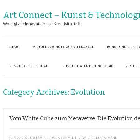
Art Connect – Kunst & Technolog
Wo digitale Innovation auf Kreativität trifft
START
VIRTUELLE KUNST & AUSSTELLUNGEN
KUNST UND TECHN
KUNST & GESELLSCHAFT
KUNST & DATENTECHNOLOGIE
VIRTUEL
Category Archives:
Evolution
Vom White Cube zum Metaverse: Die Evolution de
JULY 22, 2025 8:04 AM
\
LEAVE A COMMENT
\
BY
HELLMUT BAUMANN