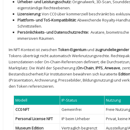
Urheber- und Leistungsschutz:
Originalwerk, 3D-Scan, Soundde
eigenständige Rechteebenen.
Lizensierung:
Von CC0 über kommerziell beschränkt bis ⁣exklusiv
Plattform- und ToS-Kompatibilität:
⁤Abweichende Royalty-Handhabu
Schnittstellen.
Persönlichkeits- und Datenschutzrechte:
⁢ Avatare, biometrisch
immersiven‍ Räumen.
Im NFT-Kontext ist zwischen
Token-Eigentum
‍und⁤
zugrundeliegender 
Tokens überträgt nicht automatisch‌ Werknutzungsrechte. ⁣Rechtepake
Lizenzdateien oder On-Chain-Referenzen​ definiert;‌ die Durchsetzu
Marktplatz. Die ‍Wahl der Speicherung (
On-Chain
,
IPFS
,
Arweave
, zen
Bestandssicherheit.Für‌ Institutionen bewähren⁢ sich‌ kuratierte
Editio
(Präsentation, ‌Archivierung, ⁢Pressebilder, Bildungsnutzung) und ver
den Token referenzieren.
Modell
IP-Status
Nutzung
CC0 NFT
Gemeinfrei
Freie Nutzun
Personal License NFT
IP beim Urheber
Privat, kein
Museum Edition
Vertraglich⁣ begrenzt
Ausstellung/A