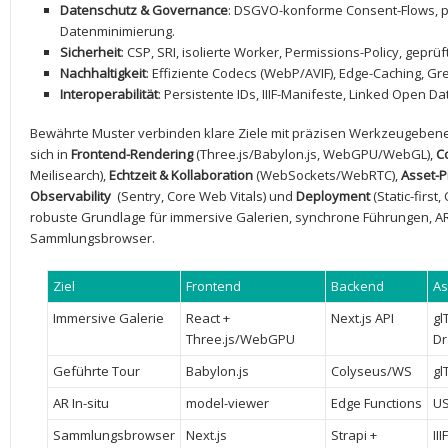
Datenschutz &⁤ Governance
: DSGVO-konforme Consent-Flows, p
Datenminimierung.
Sicherheit
: ​CSP, ​SRI, isolierte Worker, ‍Permissions-Policy, ⁣geprü
Nachhaltigkeit
: Effiziente Codecs (WebP/AVIF), Edge-Caching, Gre
Interoperabilität
: Persistente IDs, IIIF-Manifeste,⁣ Linked ‌Open⁣ 
Bewährte​ Muster ⁣verbinden klare Ziele mit‌ präzisen Werkzeugebenen
sich‌ in
Frontend-Rendering
(Three.js/Babylon.js, WebGPU/WebGL),
C
Meilisearch),⁤
Echtzeit⁣ & Kollaboration
(WebSockets/WebRTC),
Asset-P
Observability
‍ (Sentry, Core‍ Web Vitals) und
Deployment
‍(Static-first
robuste Grundlage ‍für immersive ‍Galerien,‌ synchrone Führungen, AR
Sammlungsbrowser.
Ziel
Frontend
Backend
As
Immersive Galerie
React +
Next.js API
glT
⁢Three.js/WebGPU
Dr
Geführte Tour
Babylon.js
Colyseus/WS
gl
AR In-situ
model-viewer
Edge Functions
US
Sammlungsbrowser
Next.js
Strapi +
IIIF