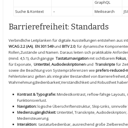
GraphQL
Suche‍ & Kontext
–
Meilisearch
JS
Barrierefreiheit: Standards
Verbindliche⁣ Leitplanken⁢ für digitale​ Ausstellungen entstehen aus 
WCAG 2.2 (AA)
, ‌
EN 301 549
und
BITV 2.0
; für dynamische Komponenten
Rollen,Zustände und Namen. Daraus leiten sich praktikable Anford
(mind. ⁤4,5:1),‌ durchgängige ​
Tastaturnavigation
​mit sichtbarem
Fokus
,
für Exponate, ⁢
Untertitel
,
Audiodeskriptionen
⁢und ‍
Transkripte
für Ze
sowie die Beachtung ​von Systempräferenzen wie
prefers-reduced-
Fehlertoleranz ⁤gelten ⁢als integraler Bestandteil von Barrierefreiheit,
Wahrnehmung,Bedienbarkeit,Verständlichkeit ⁣und Robustheit haben
Kontrast & Typografie:
Mindestkontrast, ⁢reflow-fähige⁤ Layouts, s
Funktionsverlust.
Navigation:
logische Überschriftenstruktur, ‍Skip-Links, sinnvoll
Medienzugänglichkeit:
Untertitel, Transkripte, Audiodeskription
Mediensteuerung.
Interaktion:
‌ tastaturbedienbar, ausreichend große Zielbereich