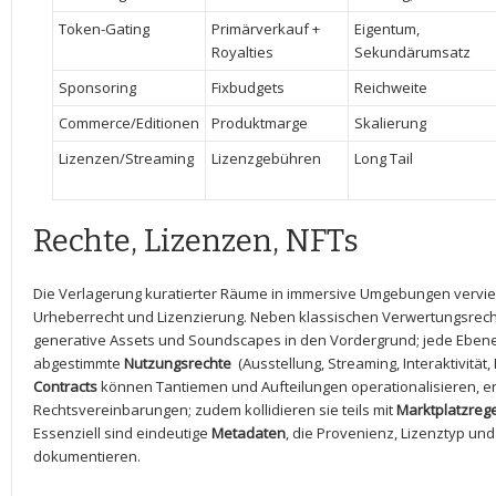
Token-Gating
Primärverkauf​ +
Eigentum,
Royalties
Sekundärumsatz
Sponsoring
Fixbudgets
Reichweite
Commerce/Editionen
Produktmarge
Skalierung
Lizenzen/Streaming
Lizenzgebühren
Long Tail
Rechte, Lizenzen, NFTs
Die Verlagerung kuratierter Räume in immersive Umgebungen vervie
Urheberrecht und Lizenzierung. Neben klassischen Verwertungsrechte
generative Assets und Soundscapes in den Vordergrund; jede Ebene 
abgestimmte‌
Nutzungsrechte
⁢ (Ausstellung,‌ Streaming, ⁢Interaktivit
Contracts
können Tantiemen​ und Aufteilungen operationalisieren, e
Rechtsvereinbarungen; zudem kollidieren ⁣sie teils mit
Marktplatzreg
Essenziell sind eindeutige
Metadaten
, die Provenienz, Lizenztyp un
dokumentieren.