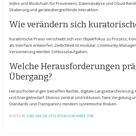
Video und‍ Blockchain für Provenienz. Datenanalyse und Cloud-Ren
Skalierung und geräteübergreifende Interaktion.
Wie verändern sich kuratorisch
Kuratorische ⁤Praxis verschiebt sich von Objektfokus zu Prozess,⁣ Kon
als Interface entworfen; Zeitlichkeit ist modular. Community-Managem
Versionierung werden⁢ Schlüsselaufgaben.
Welche Herausforderungen präg
Übergang?
Herausforderungen betreffen Rechte, digitale⁣ Langzeitarchivierung, P
und‌ Energiebedarf. Ebenso zentral sind Inklusion, faire Vergütung 
Standards und Transparenz mindern systemische Risiken.
POSTED IN:
CUBE
,
DER
,
DIE
,
EVOLUTION
,
VOM
,
WHITE
,
ZUM