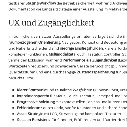
testbarer
Staging-Workflow
die Betriebssicherheit,⁤ während Archivie
Dokumentation die Langzeitstrategie einer Ausstellung im Metaverse
UX und Zugänglichkeit
In räumlichen, vernetzten Ausstellungsformaten verlagert ‍sich die ‌E
raumbezogenen Orientierung
: Navigation, ⁢Kontext und Bedeutung‌ e
und Nähe. Entscheidend sind
niedrige ⁣Einstiegshürden
, klare affor
komplexer Funktionen.
Multimodalität
(Touch, ⁣Tastatur, Controller, 
vermeiden Exklusion, während
Performance⁣ als‍ Zugänglichkeit
(Lazy
Wartezeiten reduziert und​ schwächere Geräte berücksichtigt. Sinnvol
Qualitätsstufen und eine durchgängige
Zustandsspeicherung
für‍ Sp
besuchte Orte.
Klarer Startpunkt
und räumliche Wegführung (Spawn-Point, Bre
Interaktionsparität
für Maus, Touch, Tastatur, Gamepad und Sp
Progressive Anleitung
mit kontextuellen Tooltips und kurzen 
Fehlertoleranz
durch Undo, sanfte Kollisionen und sichere Zon
Asset-Strategie
mit LOD, Streaming und kompakten Texturen
Session-Persistenz
für Standort, Präferenzen und Barrierefrei-P