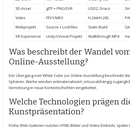
3D-Asset
glTF + PNG/EXR
USDZ, Draco
SH
Video
FFV1/MKV
H.264/H.265
PA
Webprojekt
Source + Lockfiles
Static Build
Gi
XR-Experience
Unity/Unreal-Projekt
Walkthrough⁣ MP4
Ha
Was beschreibt‍ der⁢ Wandel vo
Online-Ausstellung?
Der Übergang vom ‌White Cube zur ‌Online-Ausstellung beschreibt​ di
Sphären. ​Werke werden entmaterialisiert, ​ortsunabhängig‌ zugänglic
‍Vernetzung in neue‌ Kontextschichten ‍eingebettet.
Welche Technologien prägen die
⁤Kunstpräsentation?
Frühe Web-Galerien nutzten HTML-Bilder‍ und Video-Embeds, später