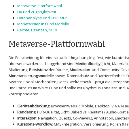
Metaverse-Plattformwahl
UX ⁤und Zugänglichkeit
Datenanalyse und KPI-Setup
Monetarisierung ⁣und Modelle
Rechte,⁣ Lizenzen, NFTs
Metaverse-Plattformwahl
Die Entscheidung für eine ​virtuelle Umgebung legt fest, wie kuratorisc
übersetzt wird.Ausschlaggebend sind
Medienfidelity
(Licht,​ Materiali
Skalierung,
Persistenz
der Räume,
Moderation
‍ und Community-Gover
Monetarisierungsmodelle
sowie ‌
Datenschutz
und Barrierefreiheit. D
Avatare,Social-Mechaniken,Gestik,Weltästhetik – prägt die Rezeptions
und Parcours im White Cube und sollte mit⁣ Rhythmus,Tonalität und Dau
korrespondieren.
Geräteabdeckung
: Browser/WebXR,​ Mobile, Desktop, VR/AR-H
Rendering
: PBR-Qualität, Licht (Baked vs.⁣ Realtime), Audio-Spati
Interaktion
: Navigation, Quests, Co-Viewing, Annotation,‌ Emotes
Kurations-Workflow
: CMS-Integration, ‌Versionierung, Rollen & 