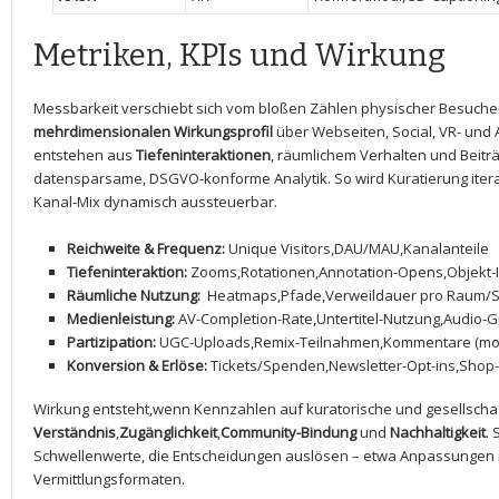
Metriken, KPIs und Wirkung
Messbarkeit verschiebt⁢ sich​ vom bloßen‍ Zählen physischer Besucherza
mehrdimensionalen Wirkungsprofil
über Webseiten, ⁤Social,⁤ VR- un
entstehen⁢ aus​
Tiefeninteraktionen
, räumlichem ‌Verhalten und Beitr
datensparsame, DSGVO-konforme Analytik. ​So wird Kuratierung iterati
Kanal-Mix ⁣dynamisch aussteuerbar.
Reichweite & ‍Frequenz:
Unique ⁣Visitors,DAU/MAU,Kanalanteile
Tiefeninteraktion:
Zooms,Rotationen,Annotation-Opens,Objekt-
Räumliche ‍Nutzung:
⁤ Heatmaps,Pfade,Verweildauer pro Raum/
Medienleistung:
‌AV-Completion-Rate,Untertitel-Nutzung,Audio-
Partizipation:
UGC-Uploads,Remix-Teilnahmen,Kommentare (mod
Konversion & Erlöse:
Tickets/Spenden,Newsletter-Opt-ins,Shop-
Wirkung entsteht,wenn Kennzahlen auf⁤ kuratorische und gesellschaft
Verständnis
,
Zugänglichkeit
,
Community-Bindung
und
Nachhaltigkeit
. 
Schwellenwerte, ‍die‌ Entscheidungen auslösen – etwa Anpassungen i
Vermittlungsformaten.