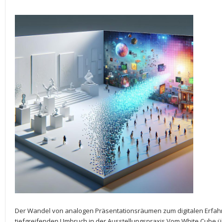
Der Wandel von analogen Präsentationsräumen zum digitalen Erfah
tiefgreifenden Umbruch in der Ausstellungspraxis.Vom ⁢White Cube⁤ ü