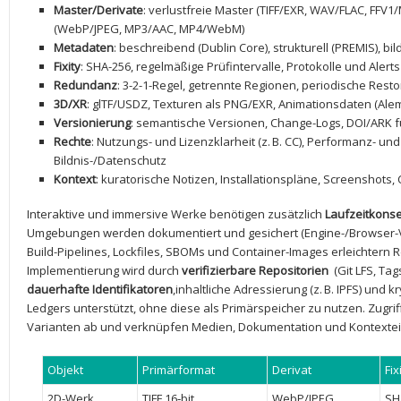
Master/Derivate
: verlustfreie Master (TIFF/EXR, WAV/FLAC,⁤ FFV1
(WebP/JPEG, MP3/AAC, MP4/WebM)
Metadaten
:⁣ beschreibend (Dublin Core), strukturell (PREMIS), bild
Fixity
: SHA-256, regelmäßige⁢ Prüfintervalle, Protokolle und Alerts
Redundanz
: 3-2-1-Regel, getrennte Regionen, periodische ⁤Rest
3D/XR
: glTF/USDZ, Texturen als ‍PNG/EXR, Animationsdaten (Ale
Versionierung
: semantische Versionen, Change-Logs, DOI/ARK f
Rechte
:‌ Nutzungs-⁤ und ⁤Lizenzklarheit (z. B. CC), ‌Performanz- u
Bildnis-/Datenschutz
Kontext
: kuratorische Notizen, Installationspläne, Screenshots
Interaktive und immersive ‍Werke benötigen zusätzlich
Laufzeitkons
Umgebungen ⁢werden dokumentiert⁤ und gesichert (Engine-/Browser-Ve
Build-Pipelines, Lockfiles, SBOMs und Container-Images erleichtern Reb
Implementierung ⁤wird⁣ durch
verifizierbare Repositorien
⁣ (Git LFS, Ta
dauerhafte Identifikatoren
,inhaltliche ⁢Adressierung ​(z. B. IPFS) und 
Ledgers unterstützt, ohne diese als⁤ Primärspeicher ⁢zu nutzen. Zugriff
Varianten ​ab und verknüpfen Medien, Dokumentation und Kontextei
Objekt
Primärformat
Derivat
Fix
2D-Werk
TIFF 16‑bit
WebP/JPEG
SH