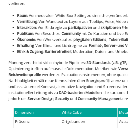
verlieren.
Raum
: Von neutralem White-Box-Setting zu sinnlicher,veränder
Vermittlung
: Von Wandtext‌ zu Layern ‍aus Tooltips,⁢ Voice, Video‌
Interaktion
: Von Blickregie zu
partizipativen
und
skriptbaren
Erl
Publikum
: Von Besuch​ zu
Community
‍mit Co-Kuration und Live-E
Ökonomie
: Von‍ Werkverkauf zu
phygitalen⁢ Editions
, ⁣
Token-Gat
Erhaltung
: Von Klima- und Lichtregime zu ‌
Format-, Server- und 
Ethik​ & ⁤Zugang
:
Barrierefreiheit
, Moderation, Daten- und ⁢Urhebe
Planung ⁢verschiebt sich ‌in hybride Pipelines:
3D-Standards⁣ (z.B. glTF
Optimierung​ treffen auf museale Dokumentation. Metriken⁤ wie
Verw
Reichweitenprofile
werden zu⁤ Evaluationsinstrumenten, ohne qualitati
Nachhaltigkeit ⁢erhält⁢ neue Kennzahlen​ über
Energieprofil
,Latenz ⁢u
⁣umfasst ​Untertitel,Kontrast,alternative⁢ Navigation und Screenread
institutioneller ‌Leitung bis zu
DAO-basierten Modellen
; die kuratorisc
jedoch um
Service-Design
,
Security
und
Community-Management
⁤erw
Dimension
White Cube
Meta
Präsenz
Ortgebunden
Avata