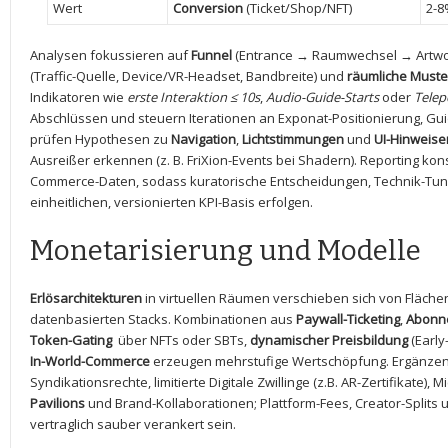
Wert
Conversion
(Ticket/Shop/NFT)
2-8
Analysen fokussieren auf
Funnel
(Entrance → Raumwechsel ‌→‌ Artwo
(Traffic-Quelle, Device/VR-Headset, Bandbreite) und
räumliche Muste
Indikatoren wie
erste Interaktion ≤ 10s
,
Audio-Guide-Starts
oder
Telep
Abschlüssen und steuern Iterationen an Exponat-Positionierung, Guid
prüfen Hypothesen zu
Navigation
,
Lichtstimmungen
und‍
UI-Hinweise
Ausreißer erkennen (z.​ B. FriXion-Events bei Shadern). Reporting kons
Commerce-Daten, sodass kuratorische Entscheidungen, Technik-Tun
‌einheitlichen, versionierten KPI-Basis erfolgen.
Monetarisierung und Modelle
Erlösarchitekturen
in virtuellen Räumen verschieben sich von Fläche
datenbasierten Stacks. Kombinationen aus
Paywall-Ticketing
,
Abonn
Token-Gating
‍ über NFTs oder SBTs,
dynamischer Preisbildung
(Early
In-World-Commerce
erzeugen mehrstufige Wertschöpfung. Ergänzend
Syndikationsrechte, limitierte Digitale Zwillinge (z.B.‍ AR-Zertifikate)
Pavilions
‌und Brand-Kollaborationen; Plattform-Fees, Creator-Split
vertraglich sauber verankert ⁢sein.