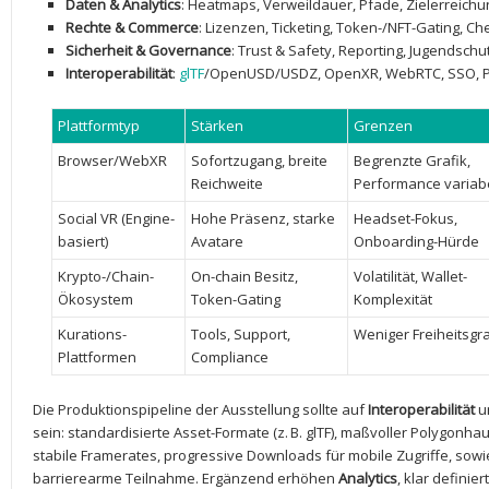
Daten & Analytics
: Heatmaps, Verweildauer, ​Pfade, Zielerreichun
Rechte ‌& ‌Commerce
: Lizenzen, Ticketing, Token-/NFT-Gating, C
Sicherheit‍ & Governance
: Trust &⁢ Safety, Reporting, Jugendsch
Interoperabilität
:
glTF
/OpenUSD/USDZ, OpenXR, WebRTC, SSO, Por
Plattformtyp
Stärken
Grenzen
Browser/WebXR
Sofortzugang, breite
Begrenzte Grafik,
Reichweite
Performance variab
Social VR (Engine-
Hohe Präsenz, starke
Headset-Fokus,
basiert)
Avatare
Onboarding-Hürde
Krypto-/Chain-
On-chain Besitz,
Volatilität, Wallet-
Ökosystem
Token-Gating
Komplexität
Kurations-
Tools,‍ Support,
Weniger Freiheitsgr
Plattformen
Compliance
Die Produktionspipeline der⁣ Ausstellung sollte auf
Interoperabilität
u
‍sein:​ standardisierte Asset-Formate (z. B. glTF), maßvoller Polygonha
stabile Framerates, progressive Downloads für mobile Zugriffe, sowie
barrierearme ⁤Teilnahme. ⁣Ergänzend ‍erhöhen
Analytics
, ​klar definier