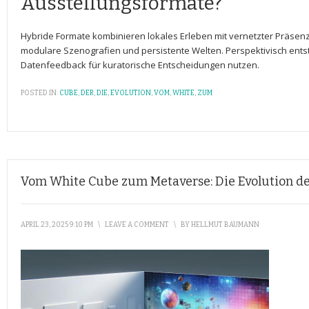
Ausstellungsformate?
Hybride Formate​ kombinieren‌ lokales ⁣Erleben mit vernetzter Präsenz:
modulare Szenografien und⁣ persistente Welten. ⁤Perspektivisch ents
Datenfeedback für kuratorische Entscheidungen nutzen.
POSTED IN:
CUBE
,
DER
,
DIE
,
EVOLUTION
,
VOM
,
WHITE
,
ZUM
Vom White Cube zum Metaverse: Die Evolution de
APRIL 23, 2025 9:10 PM
\
LEAVE A COMMENT
\
BY
HELLMUT BAUMANN