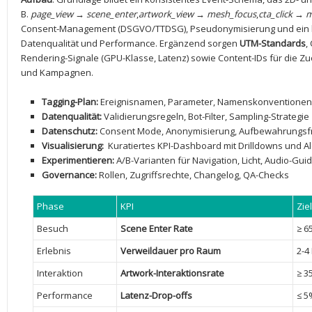
B.
page_view →⁤ scene_enter
,
artwork_view → mesh_focus
,
cta_click → m
Consent-Management (DSGVO/TTDSG), Pseudonymisierung und ⁤ein 
Datenqualität ‍und Performance. Ergänzend sorgen
UTM-Standards
,
Rendering-Signale (GPU-Klasse, Latenz) sowie Content-IDs für die 
und Kampagnen.
Tagging-Plan:
Ereignisnamen, Parameter, Namenskonventionen,
Datenqualität:
⁣Validierungsregeln, ⁤Bot-Filter, ⁣Sampling-Strategie
Datenschutz:
Consent Mode, Anonymisierung,⁢ Aufbewahrungsfr
Visualisierung:
⁤ Kuratiertes KPI-Dashboard mit Drilldowns und Al
Experimentieren:
A/B-Varianten für⁤ Navigation, Licht, ⁢Audio-Gui
Governance:
Rollen, Zugriffsrechte, Changelog, QA-Checks
Phase
KPI
Zie
Besuch
Scene Enter‍ Rate
≥ 6
Erlebnis
Verweildauer ⁢pro Raum
2-4
Interaktion
Artwork-Interaktionsrate
≥⁢ 
Performance
Latenz-Drop-offs
≤ 5