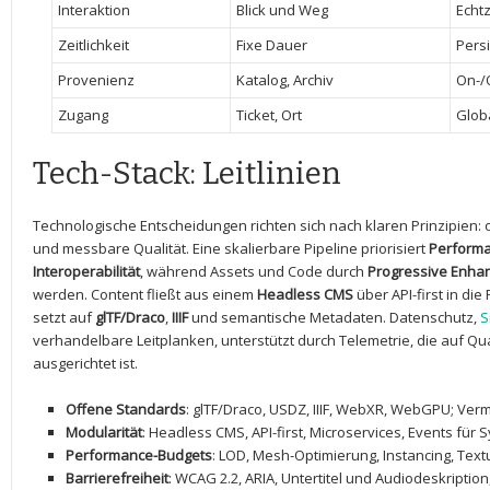
Interaktion
Blick⁤ und Weg
Echtz
Zeitlichkeit
Fixe Dauer
Persi
Provenienz
Katalog, Archiv
On-/O
Zugang
Ticket, Ort
Glob
Tech-Stack: Leitlinien
Technologische Entscheidungen richten sich nach ‍klaren Prinzipien:
und messbare Qualität. Eine skalierbare Pipeline ‍priorisiert
Perform
Interoperabilität
, während Assets ‌und Code durch
Progressive Enha
werden.‍ Content fließt aus einem
Headless CMS
über API-first in die
setzt ‌auf
glTF/Draco
,
IIIF
und ⁤semantische‌ Metadaten.‍ Datenschutz,
S
⁣verhandelbare Leitplanken, unterstützt durch Telemetrie, ⁢die auf Qual
⁤ausgerichtet ist.
Offene Standards
:⁤ glTF/Draco, USDZ,‍ IIIF, WebXR, WebGPU; Ve
Modularität
: Headless CMS, API-first, Microservices, Events für 
Performance-Budgets
: LOD, Mesh-Optimierung, Instancing, Textu
Barrierefreiheit
: WCAG 2.2, ARIA, Untertitel ‍und Audiodeskriptio