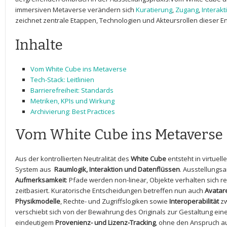
‍immersiven Metaverse verändern sich⁢
Kuratierung
,​
Zugang
,
Interakti
zeichnet zentrale Etappen, Technologien und⁤ Akteursrollen dieser E
Inhalte
Vom​ White Cube ins Metaverse
Tech-Stack: ⁢Leitlinien
Barrierefreiheit: ⁣Standards
Metriken, KPIs und Wirkung
Archivierung: Best Practices
Vom⁣ White Cube ins​ Metaverse
Aus⁤ der kontrollierten Neutralität‌ des
White Cube
‍entsteht‌ in virtue
System aus ⁣
Raumlogik,‍ Interaktion und Datenflüssen
. Ausstellungsar
Aufmerksamkeit
: Pfade werden non-linear, Objekte verhalten sich res
zeitbasiert. Kuratorische Entscheidungen betreffen⁢ nun auch
Avatare
Physikmodelle
, Rechte- ⁢und ‍Zugriffslogiken sowie
Interoperabilität
‍z
verschiebt sich von ​der Bewahrung des Originals zur ​Gestaltung ein
eindeutigem
Provenienz- und Lizenz-Tracking
, ohne ⁣den Anspruch ⁢a