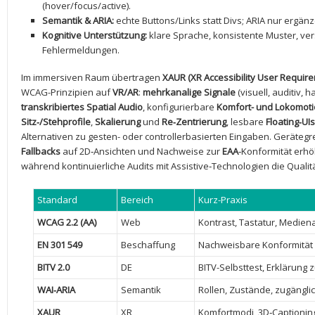
(hover/focus/active).
Semantik​ & ARIA:
echte⁣ Buttons/Links statt Divs; ARIA⁤ nur‌ ergänz
Kognitive Unterstützung:
klare‍ Sprache, konsistente ‍Muster, ver
Fehlermeldungen.
Im ⁣immersiven⁢ Raum übertragen
XAUR (XR‍ Accessibility User‌ Requir
WCAG-Prinzipien auf
VR/AR
:
mehrkanalige ⁢Signale
(visuell, auditiv, ⁣h
transkribiertes‍ Spatial Audio
, konfigurierbare
Komfort-‌ und Lokomot
Sitz‑/Stehprofile
,‍
Skalierung
und
Re‑Zentrierung
, lesbare
Floating‑UIs
Alternativen zu gesten- oder controllerbasierten Eingaben.​ Geräte
Fallbacks
auf 2D‑Ansichten⁣ und Nachweise ⁢zur
EAA
‑Konformität erhö
während kontinuierliche Audits​ mit ​Assistive‑Technologien ‌die ⁣Qualit
Standard
Bereich
Kurz-Praxis
WCAG 2.2 (AA)
Web
Kontrast, Tastatur, Medien
EN 301 549
Beschaffung
Nachweisbare Konformität
BITV 2.0
DE
BITV-Selbsttest, Erklärung zu
WAI‑ARIA
Semantik
Rollen, Zustände, zugängl
XAUR
XR
Komfortmodi,‌ 3D‑Captionin