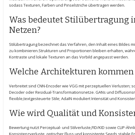
sodass Texturen, Farben und Pinselstriche übertragen werden.
Was bedeutet ⁣Stilübertragung i
Netzen?
Stilübertragung bezeichnet das Verfahren, den Inhalt eines Bildes mit
zu kombinieren.Strukturen und Proportionen bleiben ‍erhalten, währ
Kontraste und lokale Texturen an das Vorbild angepasst werden.
Welche Architekturen ⁣kommen
Verbreitet sind CNN-Encoder wie VGG mit perzeptuellen Verlusten; s
Decoder oder Residual-Transformationsnetze. GANs und Diffusionsm
flexible,textgesteuerte Stile;⁢ AdaIN⁤ moduliert Intensität und Konsiste
Wie wird Qualität und Konsiste
Bewertung nutzt Perceptual-⁤ und Stilverluste,FID/KID sowie CLIP-Ähnlic
Konsistenzverluste, optischer Fluss⁢ und konsistente⁢ Seeds‌ stabile‍