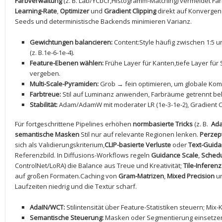
Farbverwaltung
(z. B. Lab/YCbCr,Histogramm-Matching) vermeidet Far
Learning-Rate
,
Optimizer
und
Gradient Clipping
direkt auf Konvergen
Seeds und ‌deterministische Backends minimieren Varianz.
Gewichtungen balancieren:
Content:Style häufig zwischen 1:5 und
(z. B.1e-6-1e-4).
Feature-Ebenen wählen:
Frühe Layer für Kanten,tiefe Layer für S
vergeben.
Multi-Scale-Pyramiden:
Grob → ‍fein ​optimieren, um globale Ko
Farbtreue:
Stil auf Luminanz anwenden, Farbräume getrennt be
Stabilität:
Adam/AdamW mit⁢ moderater LR (1e-3-1e-2), Gradient Clip
Für fortgeschrittene Pipelines erhöhen
normbasierte Tricks
(z. B. ​
Ada
semantische Masken
Stil nur auf relevante Regionen lenken.
Perzept
sich als Validierungskriterium,
CLIP-basierte Verluste
oder
Text-Guid
Referenzbild. In Diffusions-Workflows⁢ regeln
Guidance Scale
,
Schedu
ControlNet/LoRA) die⁤ Balance ​aus Treue und Kreativität;
Tile-Inferenz
auf großen Formaten.Caching von
Gram-Matrizen
,
Mixed‍ Precision
un
Laufzeiten niedrig und die Textur scharf.
AdaIN/WCT:
Stilintensität über Feature-Statistiken​ steuern; Mix
Semantische‌ Steuerung:
Masken oder Segmentierung einsetzen, 