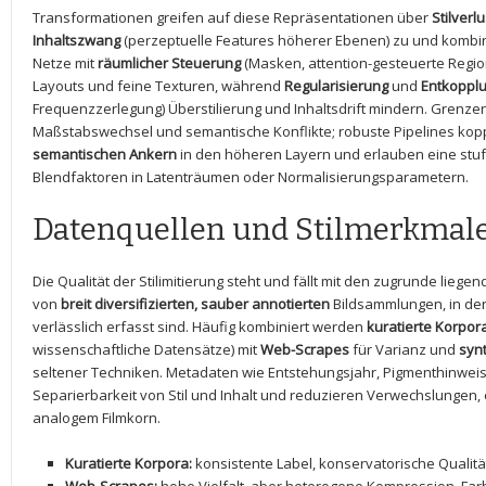
Transformationen‍ greifen auf diese Repräsentationen ​über
Stilverlu
Inhaltszwang
(perzeptuelle Features ⁤höherer Ebenen) zu ‍und kombi
Netze mit
räumlicher Steuerung
(Masken, attention-gesteuerte Regio
‍Layouts und feine Texturen, während
Regularisierung
und
Entkoppl
Frequenzzerlegung) Überstilierung und Inhaltsdrift mindern.‍ Grenze
Maßstabswechsel und semantische Konflikte; robuste Pipelines ko
semantischen Ankern
in den höheren Layern und ‍erlauben eine stufe
Blendfaktoren in Latenträumen oder Normalisierungsparametern.
Datenquellen und Stilmerkmal
Die Qualität⁢ der Stilimitierung steht und fällt mit den zugrunde lieg
⁢von
breit diversifizierten, sauber ‌annotierten
Bildsammlungen,⁢ in de
verlässlich erfasst sind. Häufig kombiniert werden
kuratierte Korpor
wissenschaftliche Datensätze) mit
Web-Scrapes
für Varianz und
syn
seltener Techniken. Metadaten wie Entstehungsjahr, Pigmenthinwei
Separierbarkeit von ⁢Stil und Inhalt und reduzieren Verwechslungen,‍
analogem Filmkorn.
Kuratierte Korpora:
konsistente Label, konservatorische Qualit