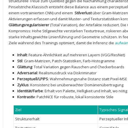
strukturelle Treue zum Quellbild gegen die Nachahmung charakterist
Pinselstriche.Klassisch entsteht diese Balance aus einem perzeptue
einem vortrainierten CNN) und einem ‌
Stilverlust
über Gram-Matrizen,
Aktivierungen⁢ erfassen und‍ damit Muster- und Texturstatistiken ko
Glättungsregularisierer
(Total Variation), der Artefakte reduziert. Di
Kompromiss: Hohe Stilgewichte verstärken Texturtreue, riskieren a
starke Inhaltsgewichte Linienführung⁣ und Geometrie schützen. In f
Ziele während des Trainings optimiert, damit die Inferenz die
aufwän
Inhalt
: Feature-Ähnlichkeit auf mehreren ⁤Layern (VGG/ResNet)
Stil
: Gram-Matrizen, Patch-Statistiken, Farb-Histogramme
Glättung
: Total Variation gegen Rauschen und Checkerboards
Adversarial
: Realismusdruck via Diskriminator
Perzeptuell/LPIPS
: Wahrnehmungsnahe Distanz statt Pixel-MSE
Zyklus
: Konsistenz bei unüberwachter Domänenübertragung
Identität/Farbe
: Erhalt von Palette, Helligkeit und Inhalt, wo nötig
Kontrastiv
: PatchNCE ⁢für robuste, lokal‍ konsistente Stile
Ziel
Typisches Signa
Strukturerhalt
Perzeptueller In