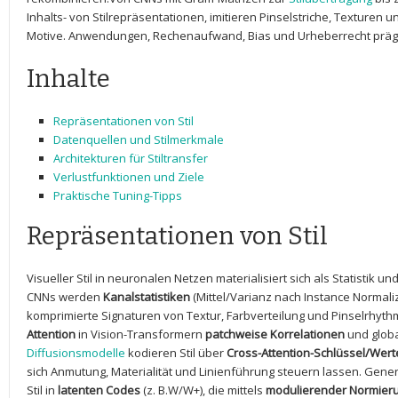
Inhalts- von Stilrepräsentationen, imitieren Pinselstriche, Texturen 
Motive. Anwendungen,⁣ Rechenaufwand, Bias und Urheberrecht präg
Inhalte
Repräsentationen von Stil
Datenquellen und Stilmerkmale
Architekturen für Stiltransfer
Verlustfunktionen und Ziele
Praktische Tuning-Tipps
Repräsentationen von Stil
Visueller Stil in neuronalen Netzen materialisiert sich als Statistik 
CNNs werden
Kanalstatistiken
(Mittel/Varianz nach Instance​ Normali
komprimierte Signaturen von Textur, Farbverteilung und Pinselrhyt
Attention
in Vision-Transformern
patchweise Korrelationen
und globa
Diffusionsmodelle
​ kodieren Stil über
Cross-Attention-Schlüssel/Wert
sich Anmutung, Materialität und Linienführung steuern lassen.⁣ Gener
Stil in
latenten Codes
(z. B.W/W+), die⁤ mittels
modulierender Normier