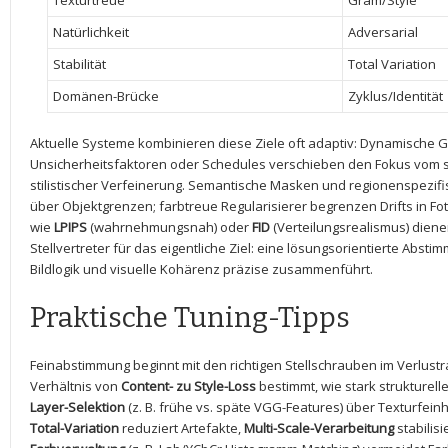
Texturtreue
Gram/Style
Natürlichkeit
Adversarial
Stabilität
Total Variation
Domänen-Brücke
Zyklus/Identität
Aktuelle Systeme kombinieren diese Ziele oft adaptiv: Dynamische G
Unsicherheitsfaktoren oder​ Schedules verschieben den Fokus vom s
stilistischer Verfeinerung. Semantische Masken und regionenspezifis
über Objektgrenzen; farbtreue Regularisierer begrenzen‍ Drifts in Fo
wie
LPIPS
(wahrnehmungsnah) oder
FID
(Verteilungsrealismus) dienen
Stellvertreter für das eigentliche Ziel: eine lösungsorientierte Abstim
Bildlogik‍ und visuelle Kohärenz präzise zusammenführt.
Praktische Tuning-Tipps
Feinabstimmung beginnt mit den richtigen Stellschrauben im Verlustr
Verhältnis von‌
Content- zu Style-Loss
bestimmt, wie stark strukturel
Layer-Selektion
(z. B. frühe vs. späte VGG-Features) über Texturfein
Total-Variation
reduziert Artefakte,
Multi-Scale-Verarbeitung
stabilis