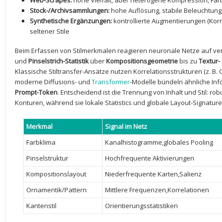
Web-Scrapes:
hohe Vielfalt, aber ⁤heterogene Kompression, Fa
Stock-/Archivsammlungen:
hohe Auflösung, stabile Beleuchtung
Synthetische Ergänzungen:
kontrollierte Augmentierungen (Korn
seltener Stile
Beim Erfassen von‍ Stilmerkmalen reagieren neuronale Netze auf vert
und
Pinselstrich-Statistik
über
Kompositionsgeometrie
bis zu
Textur
Klassische Stiltransfer-Ansätze nutzen Korrelationsstrukturen (z. B
moderne⁢ Diffusions- und‍
Transformer
-Modelle bündeln ähnliche Inf
Prompt-Token
. Entscheidend ist⁣ die Trennung von Inhalt und Stil: r
Konturen, während sie​ lokale Statistics und globale Layout-Signature
Merkmal
Signal im Netz
Farbklima
Kanalhistogramme,globales Pooling
Pinselstruktur
Hochfrequente Aktivierungen
Kompositionslayout
Niederfrequente Karten,Salienz
Ornamentik/Pattern
Mittlere Frequenzen,Korrelationen
Kantenstil
Orientierungsstatistiken