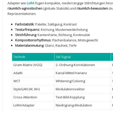
Adapter wie
LoRA
fügen kompakte, niederrangige Stilrichtungen hinzu
räumlich-agnostischen
(globale ‍Statistik) und
räumlich-bewussten
(A
Repräsentationen.
Farbstatistik
: Palette, Sättigung, Kontrast
Texturfrequenz
: Körnung, Musterwiederholung
Strichführung
: Kantenhärte, Richtung, ⁤Kontinuität
Kompositionsrhythmus
: Flächenbalance, Motivgewicht
Materialanmutung
: Glanz, Rauheit,⁢ Tiefe
Technik
Stil-Signal
Gram-Matrix (VGG)
2.-Ordnung-Korrelationen
AdaIN
Kanal-Mittel/Varianz
WCT
Whitening/Coloring
StyleGAN (W, W+)
Modulationsvektor
Cross-Attention
Text-Bild-Kopplung
LoRA/Adapter
Niedrigrang-Modulation