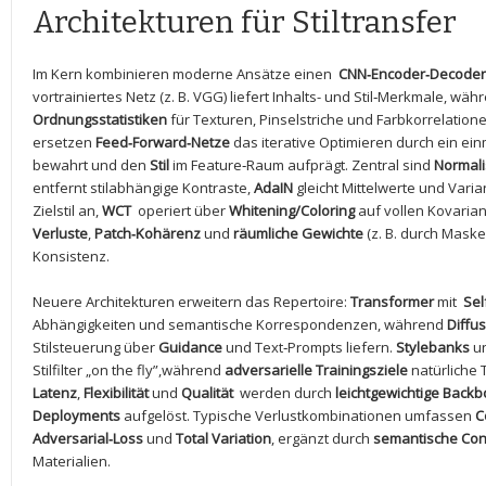
Architekturen für Stiltransfer
Im Kern kombinieren moderne Ansätze ⁣einen ‌
CNN‑Encoder‑Decoder
‍vortrainiertes Netz ‍(z. B. VGG) liefert Inhalts- und Stil‑Merkmale, wä
Ordnungsstatistiken
für Texturen, ​Pinselstriche und Farbkorrelation
ersetzen
Feed‑Forward‑Netze
das iterative Optimieren durch ein ein
bewahrt und den
Stil
im ⁣Feature‑Raum aufprägt. Zentral sind
Normali
entfernt stilabhängige Kontraste,
AdaIN
gleicht Mittelwerte und Vari
Zielstil an,
WCT
⁢ operiert über
Whitening/Coloring
auf vollen Kovaria
Verluste
,
Patch‑Kohärenz
und‍
räumliche Gewichte
(z. B. durch Maske
Konsistenz.
Neuere Architekturen​ erweitern das Repertoire:
Transformer
mit ⁢
Sel
Abhängigkeiten und semantische Korrespondenzen,‍ während
Diffu
Stilsteuerung über
Guidance
und Text‑Prompts ‌liefern.
Stylebanks
u
Stilfilter „on the fly”,während
adversarielle Trainingsziele
natürliche ⁤
Latenz
,
Flexibilität
und
Qualität
⁣ werden durch
leichtgewichtige Back
Deployments
aufgelöst. Typische Verlustkombinationen umfassen
C
Adversarial‑Loss
und
Total Variation
, ergänzt durch
semantische Con
Materialien.