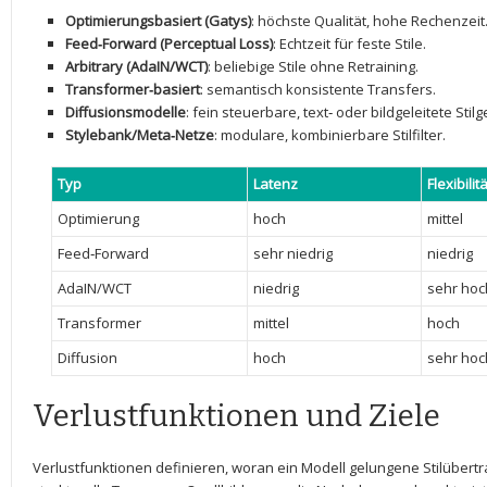
Optimierungsbasiert (Gatys)
: höchste Qualität, hohe Rechenzeit
Feed‑Forward (Perceptual⁤ Loss)
: Echtzeit für feste Stile.
Arbitrary (AdaIN/WCT)
: beliebige Stile ohne Retraining.
Transformer‑basiert
: semantisch konsistente Transfers.
Diffusionsmodelle
: fein steuerbare, text‑ oder bildgeleitete⁤ Stil
Stylebank/Meta‑Netze
: modulare, kombinierbare Stilfilter.
Typ
Latenz
Flexibilitä
Optimierung
hoch
mittel
Feed‑Forward
sehr niedrig
niedrig
AdaIN/WCT
niedrig
sehr​ hoc
Transformer
mittel
hoch
Diffusion
hoch
sehr hoc
Verlustfunktionen und‍ Ziele
Verlustfunktionen definieren, woran ein Modell gelungene Stilübertra