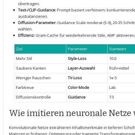
übertragen.
Text-/CLIP-Guidance:
Prompt-basiert verfeinern; konkurrierend
ausbalancieren.
Diffusion-Parameter:
‌Guidance Scale moderat (5-9), 20-35 Schritte
wählen.
Effizienz:
Gram-Cache für wiederkehrende Stile, AMP aktivieren,
Ziel
Parameter
Startwert
Mehr Stil
Style-Loss
10.0
Saubere Kanten
Layer-Auswahl
früh+mittel
Weniger Rauschen
TV-Loss
1e-5
Farbtreue
Color-Mode
Lab
Diffusionskontrolle
Guidance
7.5
Wie imitieren neuronale Netze vi
Konvolutionale Netze extrahieren Inhaltsmerkmale in tieferen Schich
Matrizen in früheren. Optimierung oder trainierte Transformationsne