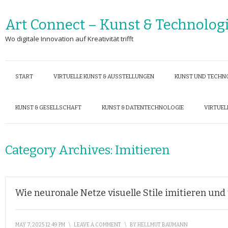
Art Connect – Kunst & Technolog
Wo digitale Innovation auf Kreativität trifft
START
VIRTUELLE KUNST & AUSSTELLUNGEN
KUNST UND TECHN
KUNST & GESELLSCHAFT
KUNST & DATENTECHNOLOGIE
VIRTUEL
Category Archives:
Imitieren
Wie neuronale Netze visuelle Stile imitieren und
MAY 7, 2025 12:49 PM
\
LEAVE A COMMENT
\
BY
HELLMUT BAUMANN