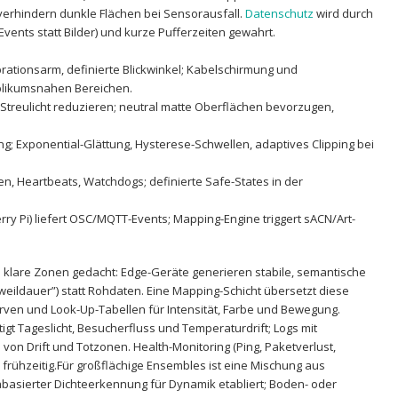
en verhindern dunkle Flächen bei Sensorausfall.
Datenschutz
wird⁣ durch ​
-Events statt Bilder) und kurze Pufferzeiten gewahrt.
ibrationsarm, definierte Blickwinkel; Kabelschirmung und
blikumsnahen Bereichen.
 Streulicht​ reduzieren; neutral matte Oberflächen bevorzugen,
ng; Exponential-Glättung, Hysterese-Schwellen,​ adaptives Clipping bei
, Heartbeats, Watchdogs; definierte Safe-States in der⁢
ry Pi) liefert OSC/MQTT-Events; Mapping-Engine triggert sACN/Art-
 klare Zonen ​gedacht: Edge-Geräte generieren stabile,‌ semantische
„Verweildauer”) statt⁤ Rohdaten. Eine Mapping-Schicht übersetzt ⁤diese
, ⁣Kurven und Look-Up-Tabellen für Intensität, Farbe und Bewegung.
igt Tageslicht, ⁤Besucherfluss und Temperaturdrift; Logs mit
n⁢ Drift und​ Totzonen. Health-Monitoring (Ping, Paketverlust,
 frühzeitig.Für großflächige Ensembles ist eine Mischung aus
abasierter Dichteerkennung für Dynamik etabliert; Boden- oder