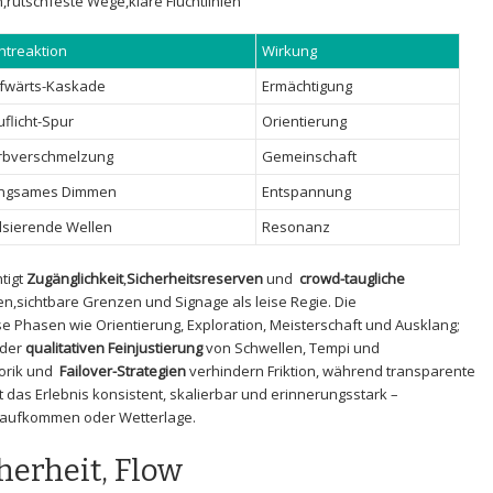
,rutschfeste Wege,klare Fluchtlinien
chtreaktion
Wirkung
fwärts-Kaskade
Ermächtigung
uflicht-Spur
Orientierung
rbverschmelzung
Gemeinschaft
ngsames Dimmen
Entspannung
lsierende Wellen
Resonanz
tigt
Zugänglichkeit
,
Sicherheitsreserven
und ⁤
crowd-taugliche
en,sichtbare Grenzen und Signage als leise Regie. Die
se Phasen wie Orientierung, Exploration, Meisterschaft und ⁣Ausklang;
 der
qualitativen Feinjustierung
von Schwellen, Tempi und
rik und ⁣
Failover-Strategien
verhindern Friktion, während ⁢transparente
bt das Erlebnis‍ konsistent, skalierbar und erinnerungsstark –
raufkommen oder Wetterlage.
herheit, Flow