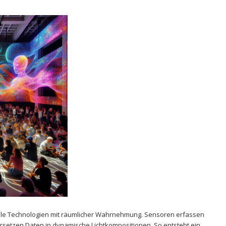
gitale Technologien mit räumlicher Wahrnehmung. Sensoren erfassen
etzen Daten in‌ dynamische⁣ Lichtkompositionen. So‌ entsteht‌ ein