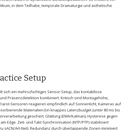
ikum, in dem Teilhabe, temporale‌ Dramaturgie und ästhetische
actice Setup
lt sich ein mehrschichtiges Sensor-Setup, das kontaktlose
d Präsenzdetektion ‌kombiniert. Kritisch sind Montagehöhe,
nfrarot-Sensoren reagieren⁣ empfindlich auf⁢ Sonnenlicht, Kameras​ auf
absorbierende Materialien.Ein knappes Latenzbudget (unter 80 ms ‌bis
Vorverarbeitung gesichert: Glättung (EMA/Kalman), Hysterese gegen
am ‍Edge. Zeit- und Takt-Synchronisation (NTP/PTP) stabilisiert
zu sACN/Art-Net). Redundanz durch überlappende Zonen minimiert