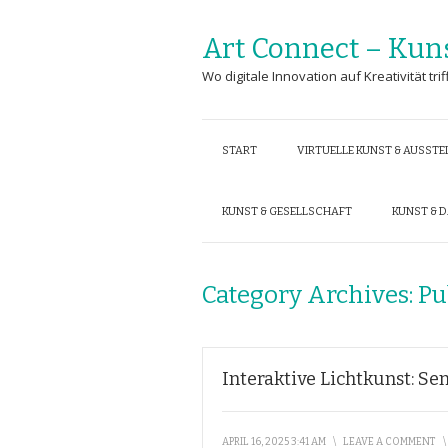
Art Connect – Kun
Wo digitale Innovation auf Kreativität trif
START
VIRTUELLE KUNST & AUSST
KUNST & GESELLSCHAFT
KUNST & 
Category Archives:
Pu
Interaktive Lichtkunst: S
APRIL 16, 2025 3:41 AM
\
LEAVE A COMMENT
\