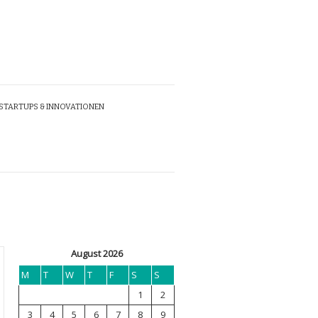
STARTUPS & INNOVATIONEN
August 2026
M
T
W
T
F
S
S
1
2
3
4
5
6
7
8
9