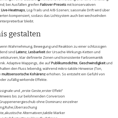
nd; bei Ausfällen greifen
Failover-Presets
mit konservativen
t
Live-Heatmaps
, Log-Trails und A/B-Szenen; saisonale Drift wird über
erten‌ kompensiert,‍ sodass das Lichtsystem auch bei⁤ wechselnden
interpretierbar bleibt.
s gestalten
, wenn Wahrnehmung, Bewegung und Reaktion zu einer schlüssigen
idend sind
Latenz
,
Lesbarkeit
der Ursache-Wirkungs-Ketten ‍und‍
igkeitskurven, klar definierte Zonen und ⁤konsistente Farbsemantik
anik. Adaptive Mappings, die auf
Publikumsdichte
,
Geschwindigkeit
und
halten‌ den ‍Fluss lebendig, während mikro-taktile Hinweise ‍(Ton,
e
multisensorische⁤ Kohärenz
erhöhen. So ⁤entsteht ein Gefühl⁢ von
oder zufällig wirkende Effekte.
gssignale und „erste Geste,erster Effekt”
Hinweis bis zur ​belohnenden‌ Conversion
bis Gruppenenergieschub ohne ⁤Dominanz einzelner
ung,Ruhe,Überraschung
ste,akustische Alternativen,taktile Marker