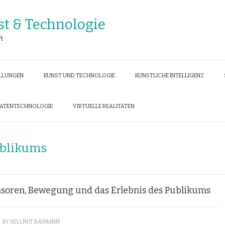
st & Technologie
ft
ELLUNGEN
KUNST UND TECHNOLOGIE
KÜNSTLICHE INTELLIGENZ
DATENTECHNOLOGIE
VIRTUELLE REALITÄTEN
blikums
ensoren, Bewegung und das Erlebnis des Publikums
BY
HELLMUT BAUMANN