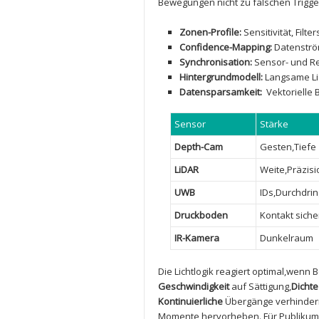
Bewegungen⁣ nicht ⁤zu falschen Trigg
Zonen-Profile:
Sensitivität, Fil
Confidence-Mapping:
Datenström
Synchronisation:
Sensor- und Re
Hintergrundmodell:
Langsame Lic
Datensparsamkeit:
‍ Vektoriell
Sensor
Stärke
Depth-Cam
Gesten,Tiefe
LiDAR
Weite,Präzisi
UWB
IDs,Durchdri
Druckboden
Kontakt siche
IR-Kamera
Dunkelraum
Die Lichtlogik reagiert optimal,wen
Geschwindigkeit
‌auf Sättigung,
Dichte
Kontinuierliche
Übergänge verhindern 
Momente⁤ hervorheben. Für Publiku