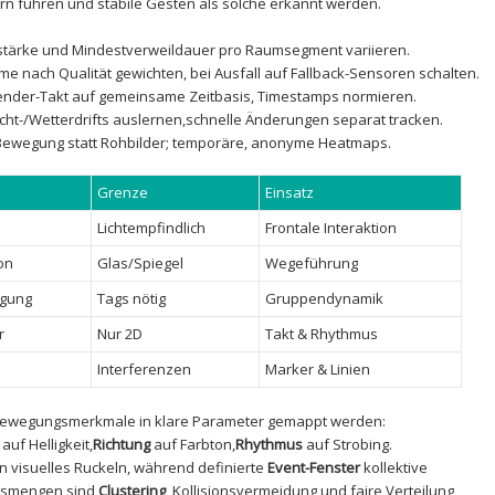
ern führen und stabile Gesten‌ als solche erkannt werden.
terstärke und Mindestverweildauer pro Raumsegment variieren.
e nach Qualität gewichten,⁣ bei Ausfall auf​ Fallback-Sensoren schalten.
nder-Takt auf gemeinsame Zeitbasis, Timestamps ‌normieren.
ht-/Wetterdrifts ‌auslernen,schnelle‌ Änderungen‍ separat tracken.
e Bewegung statt Rohbilder; temporäre, anonyme⁢ Heatmaps.
Grenze
Einsatz
Lichtempfindlich
Frontale Interaktion
on
Glas/Spiegel
Wegeführung
ngung
Tags nötig
Gruppendynamik
r
Nur 2D
Takt‍ & Rhythmus
Interferenzen
Marker &‌ Linien
n Bewegungsmerkmale in ​klare Parameter gemappt werden:
auf Helligkeit,
Richtung
auf ‍Farbton,
Rhythmus
auf Strobing.
⁣visuelles Ruckeln, während definierte
Event-Fenster
kollektive
msmengen sind‌
Clustering
, ⁣Kollisionsvermeidung und faire Verteilung⁤