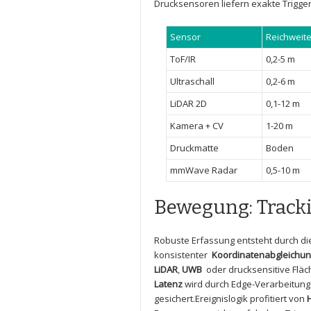
Drucksensoren liefern​ exakte Trigger
Sensor
Reichweit
ToF/IR
0,2-5 m
Ultraschall
0,2-6 m
LiDAR 2D
0,1-12 m
Kamera + CV
1-20 m
Druckmatte
Boden
mmWave⁤ Radar
0,5-10 m
Bewegung: Tracki
Robuste Erfassung entsteht durch di
konsistenter ‍
Koordinatenabgleichu
LiDAR
,
UWB
​ oder drucksensitive Fl
Latenz
wird durch Edge-Verarbeitung⁣ 
⁣gesichert.Ereignislogik profitiert von