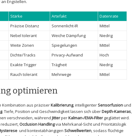
 an Engstellen.
e
Stärke
Artefakt
Datenrate
Präzise Distanz
Sonnenlicht-IR
Mittel
Nebel tolerant
Weiche⁤ Dämpfung
Niedrig
Weite ⁢Zonen
Spiegelungen
Mittel
Dichte/Tracks
Privacy-Aufwand
Hoch
Exakte Trigger
Trägheit
Niedrig
Rauch tolerant
Mehrwege
Mittel
ng ​optimieren
e Kombination aus präziser
Kalibrierung
, intelligenter
Sensorfusion
und
ng
.​ Tiefe, ⁣Position ⁣und Geschwindigkeit⁤ lassen sich über
Depth-Kameras
,
ächen verschneiden,⁣ während
Jitter
per
Kalman-/EMA-Filter
geglättet wird.
reduziert,⁣
Occlusion ⁤Handling
​via ⁣Mehrkanal-Sicht und Prioritätslogik
Hysterese
‌ und⁢ kontextabhängigen
Schwellwerten
, sodass flüchtige