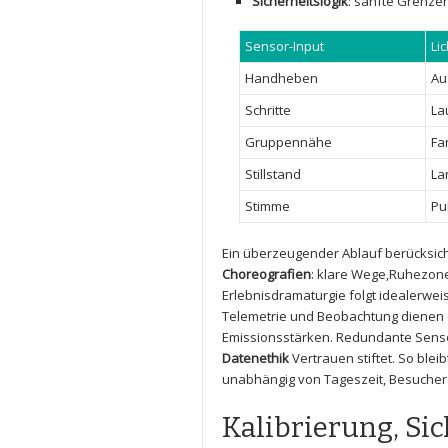
Sicherheitslogik
: sanfte Grenzen
Sensor-Input
Li
Handheben
Au
Schritte
La
Gruppennähe
Fa
Stillstand
La
Stimme
Pu
Ein überzeugender Ablauf berücksich
Choreografien
:​ klare Wege,Ruhezon
Erlebnisdramaturgie ​folgt idealerwei
Telemetrie und Beobachtung dienen
Emissionsstärken. Redundante Senso
Datenethik
Vertrauen stiftet. So ⁣blei
unabhängig von Tageszeit, ‍Besuche
Kalibrierung, Sic