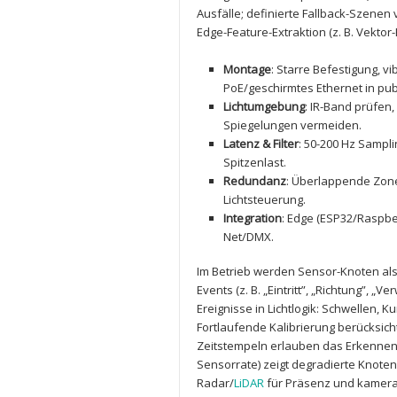
⁢Ausfälle; ⁢definierte ‍Fallback-Szen
Edge-Feature-Extraktion (z. ⁤B. Vektor
Montage
: Starre Befestigung, v
PoE/geschirmtes Ethernet in pu
Lichtumgebung
: IR-Band prüfen,
Spiegelungen vermeiden.
Latenz & Filter
: 50-200 Hz Sampli
Spitzenlast.
Redundanz
: Überlappende Zonen
Lichtsteuerung.
Integration
: Edge (ESP32/Raspber
Net/DMX.
Im Betrieb werden⁣ Sensor-Knoten als
Events (z. B.⁤ „Eintritt”, „Richtung”, ⁢
⁤Ereignisse‌ in⁤ Lichtlogik: Schwellen
Fortlaufende Kalibrierung berücksicht
Zeitstempeln erlauben das Erkennen vo
Sensorrate) zeigt degradierte Knoten
Radar/
LiDAR
⁣ für Präsenz und kamer