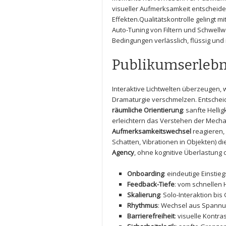
visueller Aufmerksamkeit entscheide
Effekten.Qualitätskontrolle gelingt mi
Auto-Tuning von Filtern und Schwellw
Bedingungen verlässlich, ‌flüssig und 
Publikumserlebni
Interaktive Lichtwelten überzeugen
Dramaturgie verschmelzen. Entsche
räumliche Orientierung
:⁤ sanfte Hell
erleichtern ‌das Verstehen der⁢ Mech
Aufmerksamkeitswechsel
reagieren, 
Schatten, Vibrationen in Objekten) di
Agency
, ohne⁤ kognitive Überlastung 
Onboarding
: eindeutige Einstie
Feedback-Tiefe
: vom schnellen 
Skalierung
: Solo-Interaktion ⁣
Rhythmus
: Wechsel aus Spann
Barrierefreiheit
: visuelle Kontra