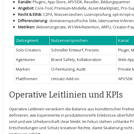
Kanäle:
Plugins,‌ App-Store, ⁣API/SDK, ⁢Reseller, Bildungspartner
Angebot:
Core-Tool, Premium-Modelle, Asset-Marktplatz, Pro-Su
Recht & Ethik:
C2PA, Wasserzeichen, Lizenzprüfung, opt-in/opt-o
Differenzierung:
‌ domänenspezifische Stile, latenzarme Inferen
Metriken:
Aktivierungsrate, W1/W4-Retention, ⁤ARPU, Creator-Pa
Zielsegment
Nutzenversprechen
Kanal
Solo-Creators
Schneller Entwurf,⁤ Presets
Plugin, 
Agenturen
Brand Safety, Kollaboration
Web-App
Marken
CI-Feintuning, Audit
Private 
Plattformen
Umsatz-Add-on
API/SDK
Operative⁣ Leitlinien und KPIs
Operative Leitlinien verankern die ​Balance aus ⁤künstlerischer Freihe
definieren, wie Experimente in produktionsreife Erlebnisse​ überfüh
sind⁢ und wie ‌Urheberschaft clear bleibt. ‍Im⁢ Fokus stehen schlanke​
Entscheidungen und Schutz kreativer Rechte, damit Skalierung nicht a