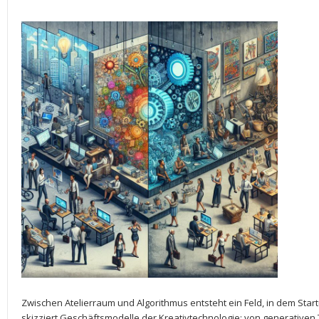
Zwischen Atelierraum und⁣ Algorithmus ‌entsteht ein Feld, in dem Star
⁤skizziert Geschäftsmodelle der Kreativtechnologie: von generativen 