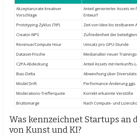
Akzeptanzrate‍ kreativer
Anteil generierter⁢ Assets im ​
Vorschläge
Entwurf
Prototyping-Zyklus (TtP)
Zeit von Idee bis testbarem⁢ 
Creator-NPS
Zufriedenheit der beteiligte
Revenue/Compute Hour
Umsatz pro GPU-Stunde
Dataset-Frische
Medianalter neuer Training
C2PA-Abdeckung
Anteil​ Assets mit Herkunfts-
Bias-Delta
Abweichung ‍über⁣ Diversitä
Model Drift
Performance-Änderung ggü. 
Moderations-Trefferquote
Korrekt erkannte⁣ Verstöße
Bruttomarge
Nach Compute- und Lizenzk
Was kennzeichnet Startups an d
von Kunst und⁤ KI?