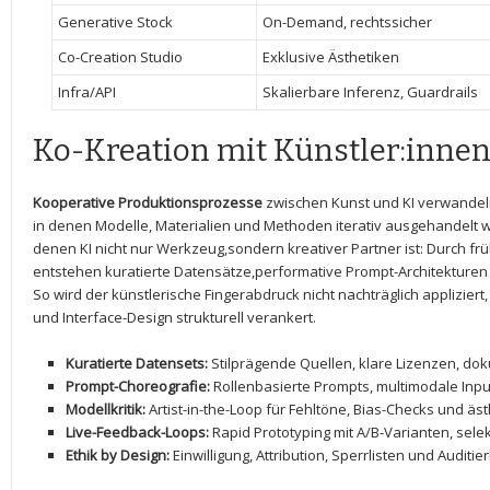
Generative Stock
On-Demand, rechtssicher
Co-Creation⁣ Studio
Exklusive Ästhetiken
Infra/API
Skalierbare Inferenz, Guardrails
Ko-Kreation mit Künstler:inne
Kooperative Produktionsprozesse
zwischen Kunst und KI verwandeln 
⁤in denen Modelle, Materialien und Methoden iterativ ausgehandelt 
denen KI nicht nur Werkzeug,sondern kreativer Partner ⁢ist: Durch frü
entstehen kuratierte Datensätze,performative Prompt-Architekturen
So ⁢wird der ‍künstlerische Fingerabdruck nicht⁣ nachträglich applizie
und Interface-Design strukturell verankert.
Kuratierte Datensets:
Stilprägende Quellen, klare Lizenzen, dok
Prompt-Choreografie:
Rollenbasierte Prompts,‌ multimodale Input-
Modellkritik:
Artist-in-the-Loop für ‌Fehltöne, ⁤Bias-Checks und äs
Live-Feedback-Loops:
Rapid Prototyping mit A/B-Varianten, selek
Ethik by Design:
Einwilligung, Attribution, Sperrlisten und Auditier