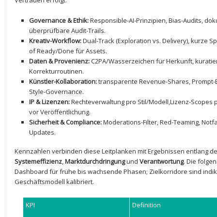
Vertrauen erfolgt.
Governance & Ethik:
Responsible-AI-Prinzipien, Bias-Audits, do
überprüfbare Audit-Trails.
Kreativ-Workflow:
Dual-Track (Exploration⁣ vs. Delivery),‍ kurze Sp
of Ready/Done für ⁤Assets.
Daten & Provenienz:
C2PA/Wasserzeichen für⁢ Herkunft, kuratier
Korrekturroutinen.
Künstler-Kollaboration:
‍transparente Revenue-Shares, Prompt-Bi
Style-Governance.
IP &​ Lizenzen:
Rechteverwaltung pro Stil/Modell,Lizenz-Scopes⁣
vor Veröffentlichung.
Sicherheit & Compliance:
Moderations-Filter, Red-Teaming, Notfa
Updates.
Kennzahlen verbinden diese Leitplanken mit Ergebnissen​ entlang 
Systemeffizienz
,
Marktdurchdringung
und
Verantwortung
. Die folge
Dashboard für frühe bis ⁢wachsende Phasen; Zielkorridore sind ‍indi
Geschäftsmodell kalibriert.
KPI
Definition