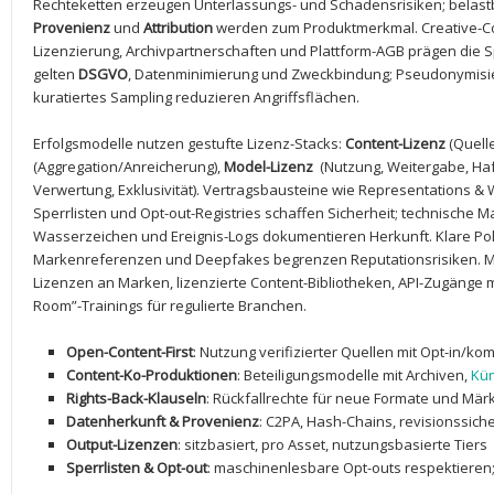
Rechteketten erzeugen Unterlassungs- und ‌Schadensrisiken; belast
Provenienz
und
Attribution
werden zum Produktmerkmal. ⁤Creative-Co
Lizenzierung, Archivpartnerschaften und‍ Plattform-AGB ​prägen ​die 
gelten‌
DSGVO
, Datenminimierung und Zweckbindung; Pseudonymisie
kuratiertes Sampling reduzieren ‌Angriffsflächen.
Erfolgsmodelle nutzen ​gestufte Lizenz-Stacks:
Content-Lizenz
(Quelle
‍(Aggregation/Anreicherung),‌
Model-Lizenz
⁣ (Nutzung, Weitergabe, Ha
Verwertung,⁢ Exklusivität). Vertragsbausteine wie Representations & W
‍Sperrlisten und Opt-out-Registries schaffen ​Sicherheit; technische
Wasserzeichen und Ereignis-Logs dokumentieren ⁢Herkunft. Klare Poli
Markenreferenzen und‍ Deepfakes begrenzen ⁣Reputationsrisiken. Mo
Lizenzen an Marken, lizenzierte Content-Bibliotheken, API-Zugänge 
Room”-Trainings für regulierte Branchen.
Open-Content-First
: Nutzung verifizierter Quellen mit Opt-in/ko
Content-Ko-Produktionen
: Beteiligungsmodelle mit ⁢Archiven,
Kün
Rights-Back-Klauseln
: Rückfallrechte für neue Formate und Mär
Datenherkunft & Provenienz
: C2PA, ​Hash-Chains, revisionssich
Output-Lizenzen
: sitzbasiert, pro Asset, nutzungsbasierte Tiers
Sperrlisten & Opt-out
: maschinenlesbare Opt-outs respektieren;