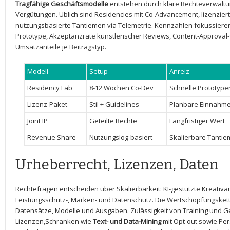
Tragfähige Geschäftsmodelle
entstehen durch klare ‌Rechteverwaltu
⁣Vergütungen. Üblich sind Residencies ‌mit Co-Advancement, lizenzierte
nutzungsbasierte Tantiemen‌ via Telemetrie. Kennzahlen fokussieren 
Prototype, Akzeptanzrate ‍künstlerischer Reviews, Content-Approval-Q
Umsatzanteile je Beitragstyp.
Modell
Setup
Anreiz
Residency Lab
8-12 Wochen Co-Dev
Schnelle Prototype
Lizenz-Paket
Stil + Guidelines
Planbare Einnahm
Joint ⁣IP
Geteilte ‍Rechte
Langfristiger Wert
Revenue Share
Nutzungslog-basiert
Skalierbare Tanti
Urheberrecht, Lizenzen, Daten
Rechtefragen entscheiden über Skalierbarkeit: KI-gestützte Kreativ
⁤Leistungsschutz-, Marken- ⁣und Datenschutz. Die⁣ Wertschöpfungsket
Datensätze, Modelle und Ausgaben. Zulässigkeit von Training und G
Lizenzen,Schranken wie
Text- und Data-Mining
mit Opt-out sowie Per