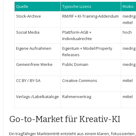
Quelle
Typische ‍Lizenz
Risiko
Stock-Archive
RM/RF + KI-Training-Addendum
niedrig
mittel
Social⁣ Media
Plattform-AGB +‌
hoch
Individualrechte
Eigene Aufnahmen
Eigentum ​+ Model/Property
niedrig
Releases
Gemeinfreie Werke
Public Domain
niedrig
CC BY / BY-SA
Creative‍ Commons
mittel
Verlags-/Labelkataloge
Rahmenvertrag
mittel
Go-to-Market​ für Kreativ-KI
Ein tragfähiger Markteintritt entsteht aus einem ⁤klaren,⁤ fokussier