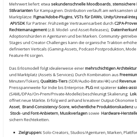
Mehrwert liefert: ‌etwa
sekundenschnelle Moodboards
,
stemsichere 
Stilvarianten
‍für Kampagnen. Distribution verläuft am wirksamsten 
Marktplätze:
Figma/Adobe-Plugins
,
VSTs für DAWs
,
Unity/Unreal-Inte
​
API/SDK
für⁣ Partner. Frühzeitige Vertrauensarbeit durch
C2PA-Prove
Rechtemanagement
(z.B. Model- und Asset-Releases), ⁢
Datenherkunf
Adoptionshürden in Agenturen⁤ und bei Marken.‍ Community-getriebe
Stages und Creator-Challenges kann die organische Traktion erhöhe
definierten Verticals (Gaming-Assets, Podcast-Postproduktion, Mode 
Feature-Fit sorgen.
Das Erlösmodell folgt idealerweise ‍einer
mehrschichtigen Architektur
und Marktplatz (Assets & Services). Durch‍ Kombination aus
Freemiu
Minuten/Token),
Qualitäts-Tiers
(SDR/Audio-Bitrate/4K) und⁤
Revenue
Preisspannweite ​für‌ Indie ‌bis Enterprise.
PLG
mit⁣ späterer
sales-assi
(SAML/DPAs/On-Prem/Private-Modelle)‌ beschleunigt Skalierung; ⁤
Lok
öffnet​ neue Märkte. ⁣Erfolg wird anhand kreativer​ Output-Ökonomie⁤
Asset
, ‌
Brand-Consistency-Score
,
wöchentliche Produktionskadenz
u
​
Stock- und Font-Anbietern
,
Musikverlagen
sowie ​
Hardware-Herstell
sichern Rechteketten.
Zielgruppen:
Solo-Creators, Studios/Agenturen, Marken, Plattf