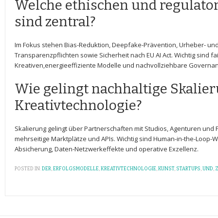
Welche‌ ethischen ⁤und regulato
sind zentral?
Im Fokus stehen Bias-Reduktion, Deepfake-Prävention, Urheber- und
Transparenzpflichten sowie​ Sicherheit nach EU AI ‌Act. Wichtig sind f
‍Kreativen,energieeffiziente Modelle und nachvollziehbare Governa
Wie gelingt nachhaltige Skalier
Kreativtechnologie?
Skalierung gelingt ‍über Partnerschaften ⁢mit Studios, Agenturen und⁢
mehrseitige Marktplätze und APIs. Wichtig‌ sind⁣ Human-in-the-Loop-
Absicherung, Daten-Netzwerkeffekte und operative Exzellenz.
POSTED IN:
DER
,
ERFOLGSMODELLE
,
KREATIVTECHNOLOGIE
,
KUNST
,
STARTUPS
,
UND
,