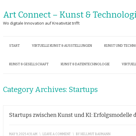
Art Connect – Kunst & Technolog
Wo digitale Innovation auf Kreativität trifft
START
VIRTUELLE KUNST & AUSSTELLUNGEN
KUNST UND TECHN
KUNST & GESELLSCHAFT
KUNST & DATENTECHNOLOGIE
VIRTUEL
Category Archives:
Startups
Startups zwischen Kunst und KI: Erfolgsmodelle 
MAY 9, 2025 4:31 AM
\
LEAVE A COMMENT
\
BY
HELLMUT BAUMANN