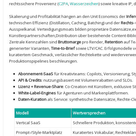
rechtssichere Provenienz (
C2PA
,
Wasserzeichen
) sowie kreative IP, ⁢d
Skalierung und ⁤Profitabilität hängen an den ⁣Unit Economics der‌
Infe
technischen Effizienz (Distillation, Caching, Batching) und der‌
Rechts-
Ausspielkanal. Verteidigungsmoats bilden proprietäre Datensätze,e
Künstlerpartnerschaften,Distribution über bestehende Content-Bib
Zentrale ⁤Kennzahlen sind
Bruttomarge
pro Render,
Retention
auf Te
generierter Varianten,
Time-to-Brief
sowie LTV/CAC.‌ Erfolgsmodelle v
kuratiertem⁤ Geschmack, verlässlicher Rechtekette und wiederverwend
Produktionspipelines‌ beschleunigen.
Abonnement-SaaS
für Kreativteams:​ Copilots, Versionierung, S
API & Credits
: nutzungsbasiert mit Volumenrabatten und SLOs.
Lizenz + Revenue-Share
: Co-Creation mit ​Künstlern, exklusive St
White-Label-Engines
für​ Agenturen⁤ und Markenplattformen.
Daten-Kuration
als Service: synthetische Datensätze, Rechte-Cl
Modell
Wertversprechen
Vertical SaaS
Schnellere‍ Produktion, konsistent
Prompt-/Style-Marktplatz
Kuratiertes Vokabular, Rechteklä