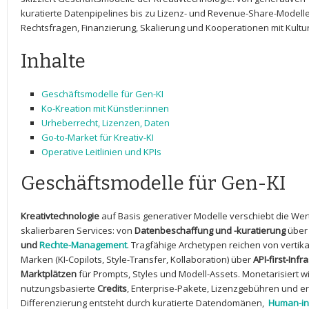
kuratierte Datenpipelines bis zu ⁣Lizenz- und Revenue-Share-Modell
Rechtsfragen, Finanzierung, Skalierung und ⁤Kooperationen mit ⁤Kultur
Inhalte
Geschäftsmodelle für Gen-KI
Ko-Kreation⁢ mit Künstler:innen
Urheberrecht, Lizenzen, Daten
Go-to-Market für Kreativ-KI
Operative Leitlinien und KPIs
Geschäftsmodelle für Gen-KI
Kreativtechnologie
auf Basis generativer Modelle verschiebt die We
skalierbaren‌ Services: von
Datenbeschaffung und -kuratierung
über 
und
Rechte-Management
. Tragfähige Archetypen reichen ​von vertik
Marken (KI-Copilots, Style-Transfer, Kollaboration) über
API-first-Infr
Marktplätzen
für Prompts,⁣ Styles und Modell-Assets. ⁢Monetarisiert w
nutzungsbasierte
Credits
, Enterprise-Pakete, Lizenzgebühren und e
Differenzierung entsteht durch kuratierte Datendomänen, ⁤
Human-in