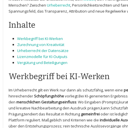
Menschen? Zwischen⁢
Urheberrecht
, Persönlichkeitsrechten und fair
Spannungsfeld, das ⁣Transparenz, Attribution und neue Regelwerke v
Inhalte
Werkbegriff bei⁣ KI-Werken
Zurechnung von Kreativität
Urheberrecht der Datensätze
Lizenzmodelle für KI-Outputs
Vergütung und Beteiligungen
Werkbegriff bei KI-Werken
Im Urheberrecht gilt ein Werk nur dann als schutzfähig, wenn ⁣eine⁣
pe
hinreichender
Schöpfungshöhe
vorliegt.Bei‍ KI-generierten Ergebnis
⁣den
menschlichen Gestaltungseinfluss
: Wo Eingaben (Prompts),kura
und kreative Nachbearbeitung den‍ Ausdruck prägen,kann Schutzfähig
Prägung,tendiert das ⁢Resultat in Richtung
gemeinfrei
oder ist ledigli
Plattform reguliert. Maßgeblich sind Kriterien wie die
individuelle Au
über den Entstehungsprozess; rein technische ‌Auslösevorgänge oh