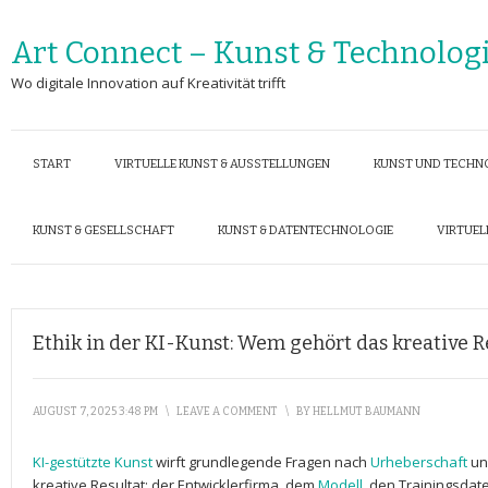
Art Connect – Kunst & Technolog
Wo digitale Innovation auf Kreativität trifft
START
VIRTUELLE KUNST & AUSSTELLUNGEN
KUNST UND TECHN
KUNST & GESELLSCHAFT
KUNST & DATENTECHNOLOGIE
VIRTUEL
Ethik in der KI-Kunst: Wem gehört das kreative R
AUGUST 7, 2025 3:48 PM
\
LEAVE A COMMENT
\
BY
HELLMUT BAUMANN
KI-gestützte Kunst
wirft grundlegende Fragen nach
Urheberschaft
​u
⁢kreative Resultat: der ⁢Entwicklerfirma, dem
Modell
, den Trainingsda