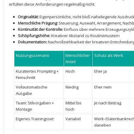
erfüllen ​diese Anforderungen regelmäßig nicht.
Originalität:
Eigenpersönliche,​ nicht bloß naheliegende Ausdruc
Menschliche Prägung:
Steuerung, Auswahl, Arrangement, Nach
Kontinuität der Kontrolle:
Einfluss über mehrere Erzeugungszyk
Schöpfungshöhe:
Kreativer Abstand zu⁣ Routinemustern
Dokumentation:
Nachvollziehbarkeit der kreativen Entscheidun
Nutzungsszenario
Menschlicher‍
Schutz als Werk
Anteil
Kuratiertes Prompting +
Hoch
Eher ja
Feinschnitt
Vollautomatische
Niedrig
Eher nein
Ausgabe
Team: Stilvorgaben +
Mittel bis
Je nach Beitrag
Montage
hoch
Eigenes⁤ Trainingsset
Variabel
Werk-/Datenbankrec
daneben