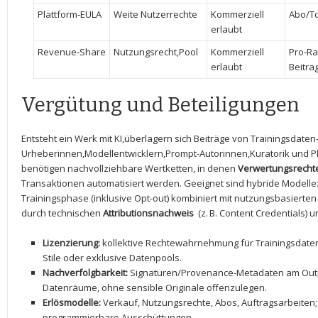
Plattform‑EULA
Weite Nutzerrechte
Kommerziell
Abo/T
erlaubt
Revenue‑Share
Nutzungsrecht,Pool
Kommerziell
Pro‑Ra
erlaubt
Beitra
Vergütung und‌ Beteiligungen
Entsteht ein Werk mit KI,überlagern sich Beiträge von Trainingsdaten
Urheberinnen,Modellentwicklern,Prompt-Autorinnen,Kuratorik und P
benötigen ⁤nachvollziehbare Wertketten, in ‌denen
Verwertungsrecht
‌Transaktionen automatisiert werden. Geeignet sind hybride Modelle
Trainingsphase (inklusive Opt-out) kombiniert mit nutzungsbasierte
durch ​technischen
Attributionsnachweis
‍ (z. B. Content Credentials)
Lizenzierung:
kollektive Rechtewahrnehmung für Trainingsdaten;
Stile oder exklusive Datenpools.
Nachverfolgbarkeit:
Signaturen/Provenance-Metadaten am Outp
Datenräume, ohne sensible Originale offenzulegen.
Erlösmodelle:
Verkauf, Nutzungsrechte,⁣ Abos, ⁤Auftragsarbeiten;
programmierbare Ausschüttungen.