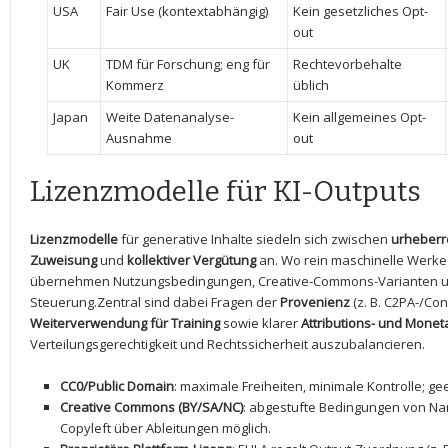
USA
Fair Use (kontextabhängig)
Kein gesetzliches Opt-
out
UK
TDM für Forschung; eng für
Rechtevorbehalte ​
Kommerz
üblich
Japan
Weite Datenanalyse-
Kein allgemeines Opt-
Ausnahme
out
Lizenzmodelle ⁢für KI-Outputs
Lizenzmodelle
für generative Inhalte siedeln sich zwischen
urheberre
Zuweisung
und
kollektiver Vergütung
​an. Wo rein maschinelle Werke
übernehmen⁢ Nutzungsbedingungen, Creative-Commons-Varianten un
Steuerung.Zentral sind dabei Fragen der
Provenienz
(z. B.​ C2PA-/Con
Weiterverwendung ⁤für Training
sowie klarer
Attributions- und Monet
Verteilungsgerechtigkeit und ​Rechtssicherheit auszubalancieren.
CC0/Public ‌Domain
: maximale​ Freiheiten, minimale ⁢Kontrolle; 
Creative Commons (BY/SA/NC)
:‍ abgestufte Bedingungen von N
Copyleft über Ableitungen möglich.