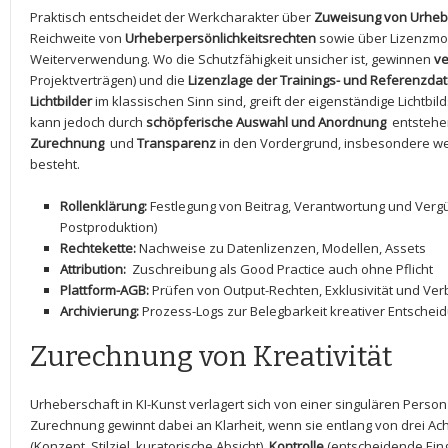
Praktisch entscheidet der Werkcharakter über
Zuweisung von Urheb
Reichweite von⁣
Urheberpersönlichkeitsrechten
sowie über Lizenzmod
Weiterverwendung. Wo die Schutzfähigkeit unsicher ist, gewinnen
ve
Projektverträgen) und die
Lizenzlage der Trainings- und Referenzda
Lichtbilder
im klassischen Sinn ​sind, greift der eigenständige​ Lichtbil
kann jedoch durch
schöpferische Auswahl und Anordnung
⁤ entstehe
Zurechnung
​ und
Transparenz
in​ den Vordergrund, insbesondere wen
besteht.
Rollenklärung:
Festlegung von Beitrag, ⁤Verantwortung und Vergü
Postproduktion)
Rechtekette:
⁢Nachweise zu Datenlizenzen, Modellen, ⁢Assets
Attribution:
⁣ Zuschreibung als Good Practice auch ohne Pflicht
Plattform-AGB:
​Prüfen von Output-Rechten, Exklusivität und Ve
Archivierung:
Prozess-Logs⁣ zur ‌Belegbarkeit kreativer Entsche
Zurechnung von Kreativität
Urheberschaft in KI-Kunst verlagert sich von einer singulären Person a
Zurechnung gewinnt dabei an Klarheit, wenn sie entlang von drei ⁣Ach
(Konzept, Stilziel, ‌kuratorische Absicht),
Kontrolle
(entscheidende Eingr