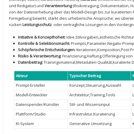
und Redigatur)⁣ und
Verantwortung
(Risikotragung, Dokumentation, Haft
von der Datenerhebung über das Modell-Design bis ​zur kuratierten 
Formgebung bewirkt, stärkt dies urheberische ⁣Ansprüche; wo überwie
rücken
Leistungsschutz
⁢ oder vertragliche Lösungen in den Vordergr
Initiative & Konzepthoheit:
Idee,Stilvorgaben,ästhetische‌ Richtu
Kontrolle & Selektionsmacht:
Prompts,Parameter,Negativ-Promp
Schöpferische Entscheidungen:
Iterationen,Komposition,Post-P
Risiko & Verantwortung:
Finanzierung,Haftung,Offenlegung von 
Datenbeitrag:
Trainingsmaterial,Metadaten-Qualität,kuratierte 
Akteur
Typischer ⁢Beitrag
Prompt-Ersteller
Konzept,Steuerung,Auswahl
Modell-Entwickler
Architektur,Training,Tools
Datenspender/Künstler
Stil- und Wissensinput
Plattform/Studio
Infrastruktur,Kuratierung
KI-System
Generative Umsetzung