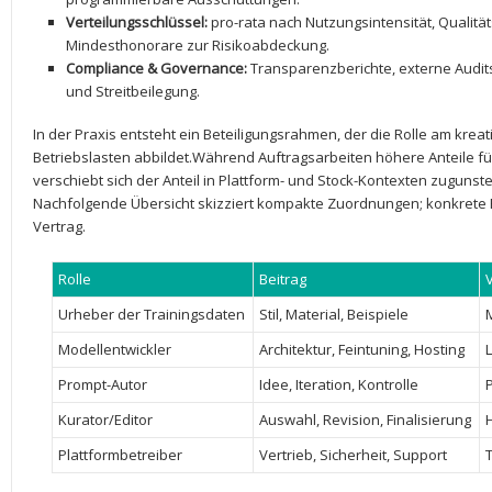
Verteilungsschlüssel:
pro-rata nach⁢ Nutzungsintensität, Qualitä
Mindesthonorare zur Risikoabdeckung.
Compliance & Governance:
Transparenzberichte, externe Audits
und Streitbeilegung.
In der Praxis entsteht ein Beteiligungsrahmen, ⁤der die Rolle am kreat
Betriebslasten abbildet.Während Auftragsarbeiten‌ höhere Anteile fü
verschiebt‌ sich der Anteil in Plattform- und Stock-Kontexten zugunst
Nachfolgende Übersicht skizziert kompakte Zuordnungen;‍ konkrete P
Vertrag.
Rolle
Beitrag
Urheber der Trainingsdaten
Stil, Material, Beispiele
M
Modellentwickler
Architektur, Feintuning, Hosting
Prompt-Autor
Idee,‌ Iteration, Kontrolle
P
Kurator/Editor
Auswahl, Revision, Finalisierung
Plattformbetreiber
Vertrieb, Sicherheit,‍ Support
T