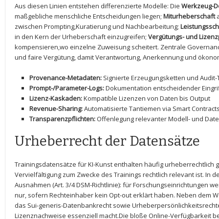
Aus diesen Linien entstehen differenzierte Modelle: Die
Werkzeug-Do
maßgebliche menschliche Entscheidungen‍ liegen;
Miturheberschaft
a
zwischen Prompting,Kuratierung und Nachbearbeitung;
Leistungssch
in den Kern der ⁣Urheberschaft einzugreifen;
Vergütungs- und‌ Lizen
kompensieren,wo einzelne⁤ Zuweisung scheitert.​ Zentrale Governan
und faire Vergütung, damit Verantwortung, Anerkennung und⁤ ökono
Provenance-Metadaten:
Signierte​ Erzeugungsketten und Audit-T
Prompt-/Parameter-Logs:
Dokumentation entscheidender Eingri
Lizenz-Kaskaden:
Kompatible Lizenzen von Daten bis Output
Revenue-Sharing:
Automatisierte Tantiemen via Smart Contract
Transparenzpflichten:
Offenlegung relevanter Modell- und Dat
Urheberrecht der Datensätze
Trainingsdatensätze für KI-Kunst enthalten häufig urheberrechtlich
Vervielfältigung zum Zwecke des Trainings rechtlich relevant ist. In ​
Ausnahmen (Art.​ 3/4 DSM-Richtlinie): für Forschungseinrichtungen w
nur, sofern Rechteinhaber ‌kein Opt-out erklärt haben. Neben dem 
das ‍Sui-generis-Datenbankrecht sowie ⁤Urheberpersönlichkeitsrech
Lizenznachweise essenziell macht.Die⁢ bloße Online-Verfügbarkeit b