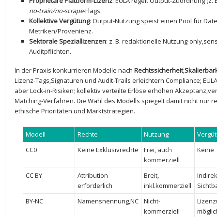
Proprietäre Plattform-Lizenz
: ⁤EULA regelt Output-Zuordnung (z. 
no-train/no-scrape
-Flags.
Kollektive Vergütung
: Output-Nutzung speist einen Pool für Date
Metriken/Provenienz.
Sektorale Speziallizenzen
: z. B. redaktionelle Nutzung-only,s
Auditpflichten.
In der Praxis konkurrieren Modelle nach
Rechtssicherheit
,
Skalierbark
Lizenz-Tags,Signaturen​ und Audit-Trails erleichtern Compliance; EULA
aber Lock-in-Risiken; kollektiv verteilte Erlöse erhöhen Akzeptanz,v
Matching-Verfahren. Die Wahl des Modells spiegelt damit nicht nur 
ethische Prioritäten und Marktstrategien.
Modell
Rechte
Nutzung
Vergü
CC0
Keine Exklusivrechte
Frei, auch
Keine
kommerziell
CC BY
Attribution
Breit,
Indirekt
erforderlich
inkl.kommerziell
Sichtb
BY‑NC
Namensnennung,NC
Nicht-
Lizen
kommerziell
möglic