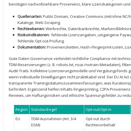
benötigen nachvollziehbare Provenienz, klare ​Lizenzkategorien⁤ und ⁤
Quellenarten:
Public Domain, Creative Commons (mit/ohne NC/ND),
Kataloge, Web-Scraping.
Rechteebenen:
⁤Werkrechte, Datenbankrechte, Marken/Bildnisr
Risikoindikatoren:
⁢ fehlende ⁤Lizenzangaben, ​umgangene Payw
fehlende Opt-out-Prüfung.
Dokumentation:
Provenienzketten, Hash-/Fingerprint-Listen, Lize
Gute Daten-Governance‍ verbindet rechtliche Compliance‌ mit technis
TDM-Reservierungen (z. B. robots.txt, noai-/notrain-Metadaten), Filte
Audit-Trails. Kollektive Lizenzierungsmodelle und Vergütungsfond
wenn individuelle Einwilligungen nicht praktikabel sind. Der EU ‍AI‌ Ac
transparente Trainingsdatumszusammenfassungen, was Kurationsp
befördert. Ergänzend helfen Inhalts-Fingerprinting, C2PA-Provenienz
Reviews, um ⁤Haftungsrisiken und ethische​ Spannungsfelder zu redu
Region
Standardregel
Opt-out/Opt-in
EU
TDM-Ausnahmen (Art. ​3/4
Opt-out⁣ durch
DSM)
Rechtevorbehalt