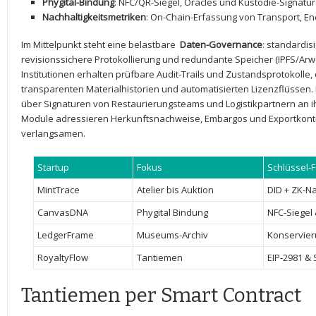
Phygital-Bindung
: NFC/QR-Siegel,‍ Oracles und Kustodie-Signatu
Nachhaltigkeitsmetriken
: ⁣On-Chain-Erfassung von ⁢Transport, En
Im ‍Mittelpunkt steht eine ‌belastbare ‍
Daten-Governance
: standardis
revisionssichere⁢ Protokollierung und⁢ redundante Speicher​ (IPFS/Ar
⁢Institutionen erhalten ‍prüfbare ⁤Audit-Trails⁣ und Zustandsprotokolle
transparenten‌ Materialhistorien und automatisierten ‍Lizenzflüssen. 
über Signaturen von Restaurierungsteams ‍und Logistikpartnern⁣ an ⁤ih
Module ‍adressieren ⁣Herkunftsnachweise, Embargos ⁣und Exportkontr
‌verlangsamen.
Startup
Fokus
Schlüssel-
MintTrace
Atelier bis Auktion
DID + ZK-N
CanvasDNA
Phygital Bindung
NFC-Siegel
LedgerFrame
Museums-Archiv
Konservier
RoyaltyFlow
Tantiemen
EIP‑2981 & 
Tantiemen‍ per Smart Contract