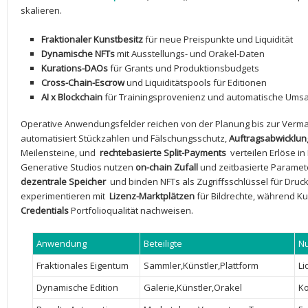
skalieren.
Fraktionaler ​Kunstbesitz
‍für neue Preispunkte ‌und Liquidität
Dynamische NFTs
mit Ausstellungs- und Orakel-Daten
Kurations-DAOs
‍für​ Grants und Produktionsbudgets
Cross-Chain-Escrow
und ⁢Liquiditätspools für Editionen
AI x ⁣Blockchain
für ‌Trainingsprovenienz und automatische‌ Umsa
Operative Anwendungsfelder reichen von​ der Planung bis zur Verm
automatisiert Stückzahlen⁢ und ‌Fälschungsschutz,
Auftragsabwicklun
Meilensteine, ‍und ⁣
rechtebasierte Split-Payments
‍ verteilen ⁢Erlöse 
Generative Studios nutzen
on-chain Zufall
und zeitbasierte Paramete
dezentrale​ Speicher
⁢ und binden NFTs‍ als​ Zugriffsschlüssel für Dr
experimentieren ⁢mit ​
Lizenz-Marktplätzen
für Bildrechte, während Kur
Credentials
⁢Portfolioqualität nachweisen.
Anwendung
Beteiligte
N
Fraktionales Eigentum
Sammler,Künstler,Plattform
Li
Dynamische⁢ Edition
Galerie,Künstler,Orakel
Ko