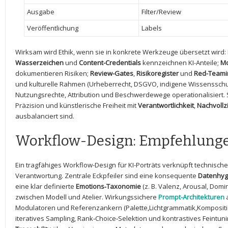
Ausgabe
Filter/Review
Veröffentlichung
Labels
Wirksam ⁣wird Ethik, wenn⁤ sie in ⁢konkrete Werkzeuge übersetzt wird:⁢
Wasserzeichen
und
Content-Credentials
kennzeichnen KI-Anteile;
Mo
dokumentieren Risiken;
Review-Gates
,
Risikoregister
und
Red-Teami
und kulturelle Rahmen (Urheberrecht, DSGVO, indigene Wissensschut
Nutzungsrechte, Attribution und ‍Beschwerdewege operationalisiert. 
Präzision‍ und künstlerische Freiheit mit‍
Verantwortlichkeit
,
Nachvollz
ausbalanciert sind.
Workflow-Design: Empfehlung
Ein tragfähiges Workflow-Design für KI-Porträts verknüpft technische
Verantwortung. Zentrale Eckpfeiler sind eine⁣ konsequente
Datenhyg
eine klar definierte⁢
Emotions‑Taxonomie
⁣(z. B. ⁢Valenz, ⁣Arousal, D
zwischen Modell und Atelier. Wirkungssichere
Prompt-Architekturen
a
Modulatoren und Referenzankern (Palette,Lichtgrammatik,Kompositi
iteratives Sampling, Rank‑Choice‑Selektion ​und kontrastives Feintun