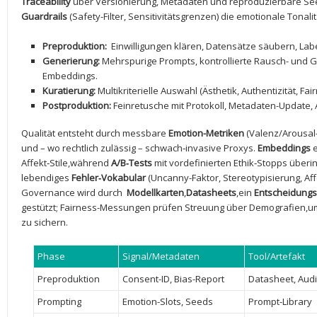
Traceability
über Versionierung, Metadaten und reproduzierbare Seeds
Guardrails
(Safety-Filter, Sensitivitätsgrenzen) ‌die emotionale Tonali
Preproduktion:
​ Einwilligungen klären, Datensätze säubern, Labe
Generierung:
Mehrspurige Prompts, kontrollierte Rausch- und 
Embeddings.
Kuratierung:
Multikriterielle Auswahl (Ästhetik, Authentizität, Fa
Postproduktion:
Feinretusche mit Protokoll, Metadaten-Update,
Qualität entsteht durch messbare
Emotion-Metriken
(Valenz/Arousal‑
und – wo rechtlich zulässig – schwach‑invasive Proxys.
Embeddings
e
Affekt‑Stile,während
A/B‑Tests
mit vordefinierten Ethik‑Stopps überi
lebendiges
Fehler‑Vokabular
(Uncanny-Faktor, Stereotypisierung,‌ Affe
Governance wird durch ⁤
Modellkarten
,
Datasheets
,ein
Entscheidung
gestützt; ‌Fairness-Messungen prüfen ‍Streuung über Demografien,u
zu sichern.
Phase
Signal/Metadaten
Tool/Artefakt
Preproduktion
Consent-ID, Bias-Report
Datasheet, Audi
Prompting
Emotion-Slots, Seeds
Prompt-Library