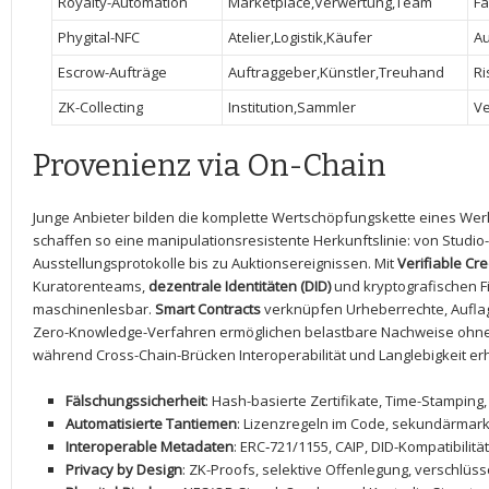
Royalty-Automation
Marketplace,Verwertung,Team
Fa
Phygital-NFC
Atelier,Logistik,Käufer
Au
Escrow-Aufträge
Auftraggeber,Künstler,Treuhand
Ri
ZK-Collecting
Institution,Sammler
Ve
Provenienz via ⁢On-Chain
Junge Anbieter bilden ⁤die komplette Wertschöpfungskette⁣ eines Werk
schaffen ‍so‌ eine‍ manipulationsresistente ‌Herkunftslinie: von Stud
Ausstellungsprotokolle bis‌ zu Auktionsereignissen. Mit
Verifiable ⁤Cr
Kuratorenteams,⁢
dezentrale Identitäten‍ (DID)
und ​kryptografischen 
maschinenlesbar.
Smart ⁤Contracts
verknüpfen Urheberrechte, ⁢Aufla
Zero-Knowledge-Verfahren⁢ ermöglichen ‍belastbare Nachweise ohne 
⁣während⁣ Cross-Chain-Brücken Interoperabilität und Langlebigkeit e
Fälschungssicherheit
: ‍Hash-basierte Zertifikate, ⁤Time-Stampi
Automatisierte Tantiemen
: Lizenzregeln im Code, sekundärmarktf
Interoperable ⁣Metadaten
:‌ ERC‑721/1155, ​CAIP, DID-Kompatibilität 
Privacy by​ Design
:‌ ZK-Proofs, selektive⁣ Offenlegung, verschlüs