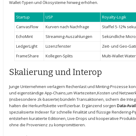
Wallet-Typen ​und Ökosysteme hinweg​ erhöhen.
Startup
USP
Royalty-Logik
CanvasFlow
Kurven nach Nachfrage
Staffel 5-12%​ sek
EchoMint
Streaming-Auszahlungen
Sekündliche Micr
LedgerLight
Lizenzfenster
Zeit- ‌und Geo-Gat
FrameShare
Kollegen-Splits
Multi-Wallet⁤ Water
Skalierung und Interop
Junge Unternehmen verlagern Rechenlast ⁣und Minting-Prozesse kon
und ‍eigenständige App-Chains,um Wartezeiten,Kosten und Netzwerk
(insbesondere zk-basierte)⁢ bündeln Transaktionen,⁤ sichern die‍ Integri
halten die Herkunftskette verifizierbar. Ergänzend ​sorgen
Data-Avail
spezialisierte Indexer für schnelle Finalität und​ flüssige⁤ Rendering-
‍entstehen ‌kuratierte Editionen, Live-Drops und kooperative Produktionsf
‍ohne die Provenienz zu kompromittieren.