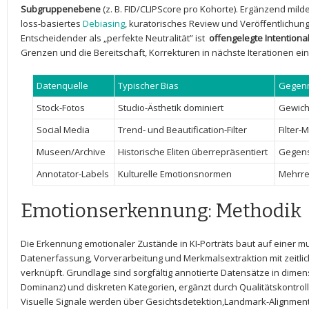
Subgruppenebene
(z. B. FID/CLIPScore pro Kohorte). Ergänzend milde
loss-basiertes
Debiasing
, kuratorisches Review und Veröffentlichung
Entscheidender als „perfekte Neutralität” ist ‌
offengelegte Intentional
Grenzen und die Bereitschaft, Korrekturen in nächste Iterationen ei
Datenquelle
Typischer Bias
Gegen
Stock-Fotos
Studio-Ästhetik dominiert
Gewich
Social Media
Trend- und Beautification-Filter
Filter-
Museen/Archive
Historische Eliten überrepräsentiert
Gegens
Annotator-Labels
Kulturelle Emotionsnormen
Mehrre
Emotionserkennung: Methodik
Die Erkennung⁣ emotionaler Zustände in KI-Porträts baut auf einer mult
Datenerfassung, Vorverarbeitung und Merkmalsextraktion mit zeitli
​verknüpft. Grundlage ⁣sind sorgfältig annotierte Datensätze in dime
Dominanz) und diskreten Kategorien,​ ergänzt durch Qualitätskontroll
Visuelle Signale werden über Gesichtsdetektion,Landmark-Alignmen