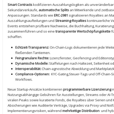
Smart Contracts
⁤kodifizieren⁤ Auszahlungslogiken‌ als unveränderbare
Sekundärverkäufe,
automatische Splits
⁤an Mitwirkende und ⁢zeitba
Anpassungen. Standards wie
ERC‑2981
signalisieren Royalties an Ma
Auszahlungsaufteilungen ⁣und
Streaming-Royalties
kontinuierliche V
Events ⁤entstehen prüfbare⁢ Nachweise, die‍ Buchhaltung, Kuratierun
zusammenführen und so eine
transparente‌ Wertschöpfungskette
fü
schaffen.
Echtzeit-Transparenz:
On-Chain-Logs dokumentieren jede Weiter
fließenden⁢ Tantiemen.
Feingranulare‌ Rechte:
‍Lizenzfenster, Geofencing und Editionsty
Dynamische Modelle:
Staffelungen nach Haltezeit, ⁢Seltenheit 
Interoperabilität:
Chain-agnostische Abwicklung und Marktplatzkom
Compliance-Optionen:
​ KYC-Gating,Steuer-Tags​ und Off-Chain-S
Workflows.
Neue Startup-Ansätze kombinieren
programmierbare⁣ Lizenzierung
m
Nutzungsabhängige Gebühren für Ausstellungen, Streams oder AI-Tr
viralen Peaks ⁣sowie kuratierte Fonds, die‍ Royalties über Serien und
Absicherungen​ wie Auditierte ‍Verträge, Upgrades via‍ Proxy und 
Implementierungsrisiken, während
mehrkettige ‍Distribution
⁢ und hyb