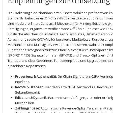
Empfehlungen‌ zur Umsetzung
Die Skalierung blockchainbasierter Kunstproduktion⁢ profitiert von⁣ k
Standards, belastbaren ⁢On-Chain-Provenienzketten​ und reibungsa
sind ​modulare Smart-Contract-Bibliotheken für Minting, Editionslogi
Beteiligungen,⁤ ergänzt um verifizierbare Off-Chain-Speicher‍ wie IP
Juristische Absicherung umfasst ‍Lizenz-Templates, Urheberpersönli
Abrechnung⁤ sowie KYC/AML ⁣für⁣ kuratierte Marktplätze. Kuratierungs
Mechaniken ‍und Multisig-Review‍ operationalisieren, während Compli
Kunsthandelsvorgaben frühzeitig berücksichtigt ⁣wird. Interoperabilit
(ERC‑721/1155), Signaturformaten (EIP‑712) und Creator-Splits erhöht ⁢Re
Transparenz über Gebühren, Tantiemenpfade und Upgrademechanism
einsehbare Repositories.
Provenienz & Authentizität:
⁣On-Chain-Signaturen, C2PA-Verknüp
Pipelines.
Rechte & ⁢Lizenzen:
Klar ‌definierte NFT-Lizenzmodule, Rechtever
Sekundärmarkt.
Editionen ‍& Dynamik:
Parametrische Auflagen, ‍zeit- oder orake
Mechaniken.
Zahlungsflüsse:
Automatische Revenue-Splits, Tantiemen-Registe