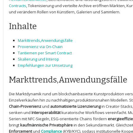
Contracts
, Tokenisierung und‌ verteilte ⁢Archive ⁣eröffnen Märkten, ‌
und verändern⁢ Rollen von Künstlern, ‍Galerien⁤ und Sammlern.
Inhalte
Markttrends,Anwendungsfälle
Provenienz via On-Chain
Tantiemen ⁢per Smart Contract
Skalierung und Interop
Empfehlungen zur ‍Umsetzung
Markttrends,Anwendungsfälle
Die ‍Marktdynamik‍ rund um​ blockchainbasierte Kunstproduktion ⁢vers
Einzelverkäufen hin zu nachhaltigen,produktionsnahen Modellen. ⁢S
Chain-Provenienz
und
automatisierte Lizenzierung
in Creator-Stack
senken ⁣und⁤
Interoperabilität
kuratorische Workflows​ vereinfacht. M
Serien mit NFC-Siegeln, ESG-orientierte Chains⁤ fördern
energieeffizi
bringt
kaufmännische Privatsphäre
in ⁢den Sekundärmarkt. ‍Gleichzeit
Enforcement
und
Compliance
(KYB/KYC), ‍sodass institutionelle Koope