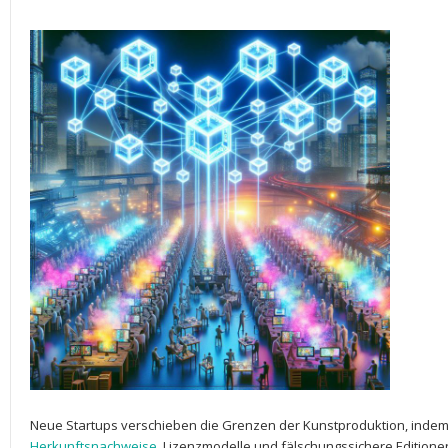
Neue​ Startups‌ verschieben die Grenzen ⁤der ​Kunstproduktion,​ indem⁤
Herkunftsnachweise
, ​Lizenzmodelle und⁢ fälschungssichere Editione