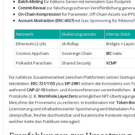
Batch-Minting
⁢für Editions-Serien mit ​minimalem Gas-Footprint
Commit-Reveal
zur fälschungssicheren​ Veröffentlichung​ gener
On-Chain-Kompression
für ​Parameter, Off-Chain-Assets via IP
Account Abstraction ⁣(ERC-4337)
mit ⁢Gas-Sponsoring für⁢ friktions
Netzwerk
Skalierungsansatz
Interop-Stack
Ethereum L2 (zk)
zk-Rollup
Bridges + Layer
Cosmos ⁣Appchain
Sovereign Chain
IBC
nativ
Polkadot ⁤Parachain
Shared Security
XCMP
Für nahtlose⁣ Zusammenarbeit zwischen Plattformen setzen ⁣Startups
Identitäten.
ERC-721/1155
plus
EIP-2981
sichern die ‍Konsistenz von⁤ 
⁣während
CAIP-2/-10
‍Ketten-​ und‍ Kontoreferenzen vereinheitlichen. ⁢
Protokolle (z. B.
Wormhole
,
LayerZero
) ⁢ermöglichen NFT-Übertragungen
Mint,ohne die ⁤Provenienz ‍zu verlieren. In Kombination⁤ mit ‌
Token-Bou
⁢Lizenzierung und inhaltadressierter Speicherung ​wird Metadaten-Po
überprüfbar, Rechte⁣ durchsetzbar ‍und kuratorische⁣ Kontexte repro
welcher ‌Kette⁤ das ‌Publikum ⁣interagiert.