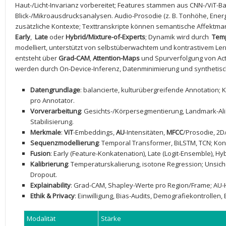
Haut-/Licht-Invarianz vorbereitet; Features⁤ stammen aus CNN-/ViT-
Blick-/Mikroausdrucksanalysen. Audio-Prosodie (z. B. Tonhöhe, Ener
zusätzliche Kontexte; Texttranskripte​ können‍ semantische Affektmark
Early
, ‍
Late
oder
Hybrid/Mixture-of-Experts
; Dynamik wird durch ⁤
Temp
modelliert, unterstützt von ⁢selbstüberwachtem und kontrastivem Lern
entsteht über
Grad-CAM
,
Attention-Maps
und Spurverfolgung von Acti
werden ‍durch On-Device-Inferenz, Datenminimierung und synthetis
Datengrundlage
: balancierte, kulturübergreifende Annotation;
pro Annotator.
Vorverarbeitung
: Gesichts-/Körpersegmentierung, Landmark-Al
Stabilisierung.
Merkmale
:
ViT
-Embeddings,
AU
-Intensitäten,
MFCC
/Prosodie, 2D
Sequenzmodellierung
: Temporal Transformer, BiLSTM, TCN; Ko
Fusion
: Early ‍(Feature-Konkatenation), Late (Logit-Ensemble), Hy
Kalibrierung
: Temperaturskalierung, isotone Regression; Unsi
Dropout.
Explainability
: Grad-CAM, Shapley-Werte pro Region/Frame; AU-H
Ethik & ‌Privacy
: Einwilligung, Bias-Audits, Demografiekontrollen,
Modalität
Stärke