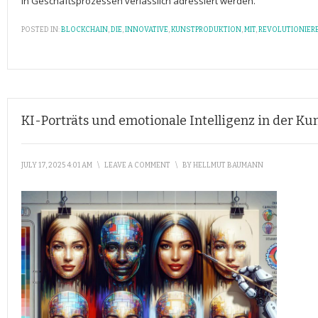
⁤in⁢ Geschäftsprozessen verlässlich adressiert werden.
POSTED IN:
BLOCKCHAIN
,
DIE
,
INNOVATIVE
,
KUNSTPRODUKTION
,
MIT
,
REVOLUTIONIER
KI-Porträts und emotionale Intelligenz in der K
JULY 17, 2025 4:01 AM
\
LEAVE A COMMENT
\
BY
HELLMUT BAUMANN