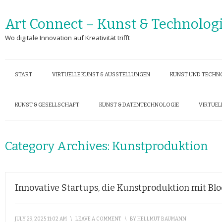
Art Connect – Kunst & Technolog
Wo digitale Innovation auf Kreativität trifft
START
VIRTUELLE KUNST & AUSSTELLUNGEN
KUNST UND TECHN
KUNST & GESELLSCHAFT
KUNST & DATENTECHNOLOGIE
VIRTUEL
Category Archives:
Kunstproduktion
Innovative Startups, die Kunstproduktion mit Blo
JULY 29, 2025 11:02 AM
\
LEAVE A COMMENT
\
BY
HELLMUT BAUMANN