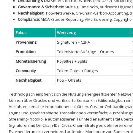
Onboarding & ‍UX:
Smart-Contract-Wallets (ERC‑4337), Social-Logi
Governance & ⁤Sicherheit:
‌Multisig, Timelocks,​ Auditierte Upgra
Nachhaltigkeit:
‍ PoS-Netzwerke, On-Chain-Carbon-Accounting, tr
Compliance:
MiCA-/Steuer-Reporting, AML-Screening, Copyright- 
Fokus
Werkzeug
Provenienz
Signaturen +⁣ C2PA
Produktion
Tokenisierte ‍Aufträge + Oracles
Monetarisierung
Royalties ​+ Splits
Community
Token-Gates ⁣+ Badges
Nachhaltigkeit
PoS + ⁣Offsets
Technologisch empfiehlt sich ‌die‍ Nutzung ⁣energieeffizienter ⁢Netzwe
⁣können über Oracles und verifizierte Sensorik in‍ Editionslogiken ‍e
Verfahren​ sensible‌ Informationen schützen. ​Creator-Onboarding ⁢wir
Logins‌ und gasabstrahierte​ Transaktionen vereinfacht; Auszahlung
Streaming-Protokolle ⁢automatisieren. ​Für Medienauthentizität überz
Signaturen mit ‍On-Chain-IDs; Cross-Chain-Strategien ⁣definieren ei
Fragmentierung zu‍ vermeiden. Laufendes Monitoring von ‍Sammlerakt