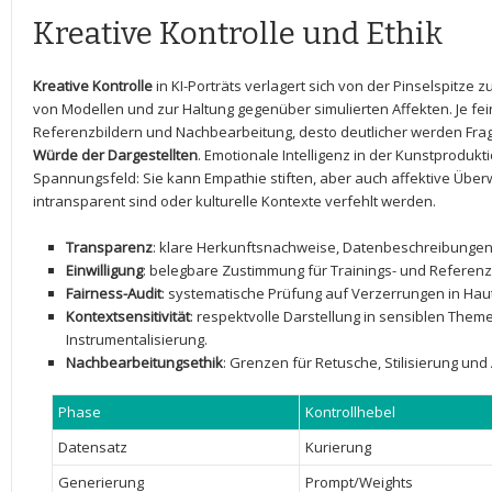
Kreative Kontrolle und Ethik
Kreative Kontrolle
in KI-Porträts verlagert ⁤sich von der Pinselspitze z
von Modellen und zur Haltung gegenüber simulierten Affekten. ⁤Je fei
Referenzbildern⁢ und Nachbearbeitung, desto deutlicher werden Fr
Würde der Dargestellten
. Emotionale Intelligenz in der Kunstprodukti
Spannungsfeld: Sie kann Empathie stiften,​ aber auch affektive Übe
intransparent sind⁢ oder kulturelle Kontexte verfehlt werden.
Transparenz
: klare Herkunftsnachweise, Datenbeschreibungen
Einwilligung
: belegbare Zustimmung für Trainings- und Referenz
Fairness-Audit
: systematische Prüfung auf Verzerrungen in Hautt
Kontextsensitivität
: respektvolle Darstellung in sensiblen ⁣The
Instrumentalisierung.
Nachbearbeitungsethik
: Grenzen für ‌Retusche, Stilisierung und
Phase
Kontrollhebel
Datensatz
Kurierung
Generierung
Prompt/Weights