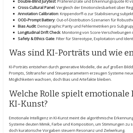
Double‑Blind Jurytest
: Präferenzrate und Erkennungsquote KI‍ vs
Cross‑Cultural Panel
: ⁤Vergleich ‍der Emotionslesbarkeit über‌ Re
Annotation Calibration
: Krippendorff‑α zur Stabilisierung subjekt
OOD‑Prompt Battery
: Out‑of‑Distribution‑Szenarien für Robusthe
Bias Audit
: Demographic Parity ‍und⁢ Fehlermetriken pro Subgrup
Longitudinal Drift Check
: Monitoring von Score‑Verschiebungen 
Safety & ‍Ethics​ Gate
: Filter für ⁤Stereotype, Exploitation ​und Ident
Was sind KI-Porträts und​ wie e
KI-Porträts entstehen durch generative Modelle, die auf großen Bildd
Prompts, Stiltransfer und Steuerparametern erzeugen​ Systeme neue 
Möglichkeiten wachsen, doch Bias‍ und Artefakte bleiben.
Welche Rolle spielt emotionale I
KI-Kunst?
Emotionale Intelligenz in KI-Kunst meint ‍die algorithmische Erkennun
Systeme deuten ‍Mimik, Farbe und Komposition, um Stimmungen zu‍ su
doch kuratorische Vorgaben steuern Resonanz und Zielwirkung.