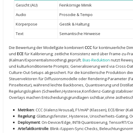
Gesicht ⁢(AU)
Feinkörnige Mimik
Audio
Prosodie & Tempo
Körperpose
Gestik & Haltung
Text
Semantische Hinweise
Die Bewertung der Modellgüte kombiniert
CCC
für kontinuierliche Di
und
ECE
für Kalibrierung; zeitliche Konsistenz wird über Frame-zu-
(Kalman/Exponentialsmoothing) geprüft.⁣
Bias-Reduktion
nutzt ⁢Rewei
und kulturkonditionierte‍ Prompts; ⁤Generalisierung wird​ via Cross-
Culture-Out-Setups abgesichert. Für die künstlerische Produktion die
Steuervektoren für Diffusionsmodelle oder Rendering-Parameter (F
Pinseltextur),⁢ während leichte Backbones, Quantisierung und Distilla
Regelungslogiken (Schwellen,Hysterese,Konfidenz-Gating) stabilisiere
Overlays machen Entscheidungsgrundlagen sichtbar,ohne ästhetisch
Metriken
: CCC (Valenz/Arousal), F1/mAP (Klassen), ECE/Brier (Kal
Regelung
: Glättungsfenster, Hysterese, Unsicherheits-Gating, Ou
Deployment
: On-Device/Edge, ⁢INT8-Quantisierung, TensorRT/C
Artefaktkontrolle
: Blink-/Lippen-Sync-Checks, Beleuchtungsnorm