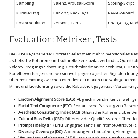
Sampling
Valenz/Arousal-Score
Scoring-Skript
Kuratierung
Ranking, Red-Flags
Review-Board
Postproduktion
Version, Lizenz
Changelog, Mod
Evaluation:​ Metriken,⁣ Tests
Die ⁤Güte KI-generierter Porträts verlangt ein mehrdimensionales Ras
ästhetische Kohärenz und ⁤kulturelle Sensitivität verbindet. Quantitat
Valenz/Erregungs‑Schätzung, Gesichtslandmarken‑Stabilität, CLIP‑Ko
Panelbewertungen⁣ und, wo sinnvoll, physiologischen Signalen triangu
Übereinstimmung zwischen intendierter⁢ Emotion und wahrgenommen
Mimik und Lichtführung sowie die Robustheit gegenüber Verzerrung
Emotion ‍Alignment ⁣Score (EAS)
: Abgleich ⁣intendierter vs.⁣ wahr
Facial-Text Congruence (FTC)
: Semantische Passung von ⁣Beschr
Aesthetic Consistency Index (ACI)
: Stilistische Kohärenz über Se
Cultural Bias Delta (CBD)
: Differenz der Qualitätsscores über 
Prompt Fidelity (PF)
: Erfüllungsgrad zentraler Prompt‑Attribute (z.
Diversity Coverage (DC)
: Abdeckung von Hauttönen, Altersgrupp