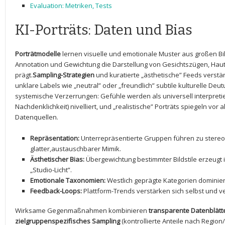
Evaluation: Metriken, Tests
KI-Porträts: ‍Daten und Bias
Porträtmodelle
lernen visuelle und emotionale Muster aus großen Bil
Annotation und Gewichtung die Darstellung von Gesichtszügen, Hau
prägt.
Sampling-Strategien
und kuratierte ⁣„ästhetische” Feeds vers
unklare Labels wie „neutral” oder „freundlich” ⁢subtile kulturelle D
systemische Verzerrungen: Gefühle werden als universell interpretie
Nachdenklichkeit) nivelliert, und „realistische” Porträts⁢ spiegeln vor ‌
Datenquellen.
Repräsentation:
Unterrepräsentierte Gruppen führen zu stereo
glatter,austauschbarer Mimik.
Ästhetischer Bias:
Übergewichtung bestimmter Bildstile erzeugt 
„Studio-Licht”.
Emotionale Taxonomien:
Westlich geprägte Kategorien dominie
Feedback-Loops:
Plattform-Trends verstärken ⁤sich selbst‍ und
Wirksame Gegenmaßnahmen kombinieren
transparente Datenblätt
zielgruppenspezifisches Sampling
(kontrollierte Anteile nach Region/