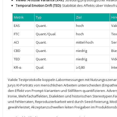
Viewer ‍Arousal Variance (VAV)
: Streuung physiologischer Reakt
Temporal Emotion Drift (TED)
: Stabilität des Affekts über Videof
Metrik
Typ
Ziel
Hin
EAS
Quant.
hoch
Val
FTC
Quant./Qual.
hoch
Tex
ACI
Quant.
mittel-hoch
Ser
CBD
Quant.
niedrig
Bia
TED
Quant.
niedrig
Vid
KR‑α
Qual.
≥ 0,80
Inte
Valide Testprotokolle koppeln Labormessungen⁣ mit Nutzungsszenari
Jurys KI‑Porträts von menschlichen Arbeiten unterscheiden (Empathi
den Effekt von⁢ Prompt‑Varianten und Stilfiltern quantifizieren. Adver
Ironie, Mehrfachaffekten, Dialekten⁤ und historischen Stereotypen.
‍und Fehlerraten, Reproduzierbarkeit wird durch Seed‑Fixierung, Mod
gewährleistet; Akzeptanzschwellen leiten Freigaben im Produktionsb