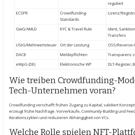
reguliert
ECSPR
Crowdfunding-
Lizenz/Registri
Standards
GwG/AMLD
KYC & Travel Rule
Ident, Sanktio
Transfers
UStG/Mehrwertsteuer
Ort der Leistung
OSS/Reverse-C
DAC8
Meldepflichten
Transparenz z
eWpG (DE)
Elektronische WP
DLT-Register, 
Wie treiben Crowdfunding-Mode
Tech-Unternehmen‌ voran?
Crowdfunding verschafft frühen Zugang⁤ zu Kapital, validiert Konzep
erzeugt frühe Nachfrage. Vorverkäufe, Community-Building und Fee
⁢Iterationszyklen​ und reduzieren Abhängigkeit von VCs.
Welche Rolle spielen NFT-Platt