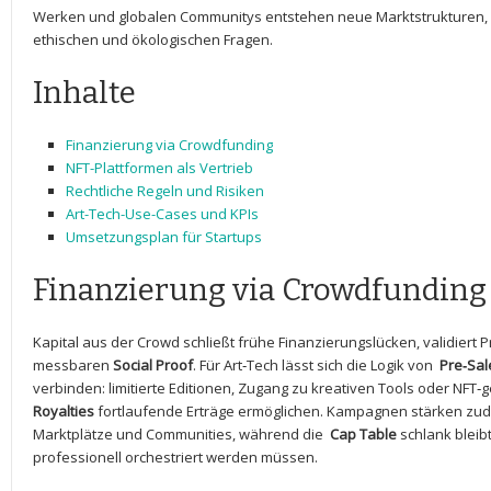
Werken und globalen Communitys entstehen neue Marktstrukturen, be
ethischen ⁤und ökologischen Fragen.
Inhalte
Finanzierung via Crowdfunding
NFT-Plattformen⁢ als Vertrieb
Rechtliche Regeln und ⁤Risiken
Art-Tech-Use-Cases und KPIs
Umsetzungsplan für Startups
Finanzierung ⁤via Crowdfunding
Kapital aus der Crowd schließt frühe Finanzierungslücken, validiert P
⁣messbaren
Social Proof
. Für‌ Art‑Tech lässt ⁢sich die Logik von ⁣
Pre‑Sal
verbinden: ⁤limitierte Editionen, Zugang​ zu ​kreativen ‌Tools⁤ oder N
Royalties
fortlaufende Erträge‍ ermöglichen. ‌Kampagnen stärken zud
Marktplätze und Communities, ​während die ⁢
Cap Table
schlank bleib
professionell orchestriert werden müssen.