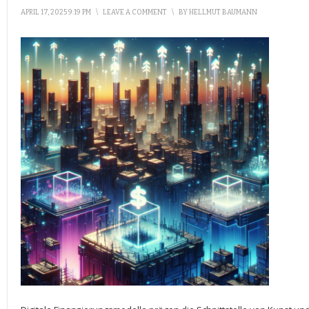
APRIL 17, 2025 9:19 PM
\
LEAVE A COMMENT
\
BY
HELLMUT BAUMANN