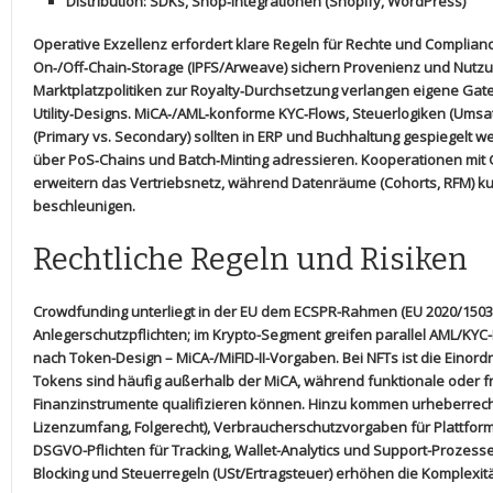
Distribution
: ‌SDKs, Shop‑Integrationen (Shopify,⁤ WordPress)
Operative Exzellenz erfordert klare Regeln für Rechte und Complian
On‑/Off‑Chain‑Storage
​(IPFS/Arweave)⁤ sichern Provenienz und⁤ Nut
Marktplatzpolitiken zur
Royalty‑Durchsetzung
verlangen‌ eigene Gat
Utility‑Designs.
MiCA‑/AML‑konforme ​KYC‑Flows
, Steuerlogiken (Umsa
(Primary vs. Secondary) sollten in ERP ⁣und ⁢Buchhaltung gespiegelt w
über
PoS‑Chains
und
Batch‑Minting
adressieren. Kooperationen mit ⁤G
erweitern das Vertriebsnetz, während
Datenräume
(Cohorts, RFM) k
beschleunigen.
Rechtliche Regeln und Risiken
Crowdfunding
unterliegt in der EU dem​ ECSPR-Rahmen ‍(EU 2020/1503
Anlegerschutzpflichten; im Krypto-Segment greifen parallel AML/KYC
nach Token-Design – MiCA-/MiFID-II-Vorgaben. ‍Bei
NFTs
ist ⁣die Eino
Tokens sind häufig außerhalb ⁣der MiCA, während ⁣funktionale oder fr
Finanzinstrumente ‍qualifizieren⁣ können. Hinzu ⁢kommen urheberrecht
Lizenzumfang, Folgerecht),⁤ Verbraucherschutzvorgaben für​ Plattfo
DSGVO-Pflichten‍ für Tracking, Wallet-Analytics und ⁣Support-Prozes
Blocking und Steuerregeln ‌(USt/Ertragsteuer) erhöhen die Komplexi