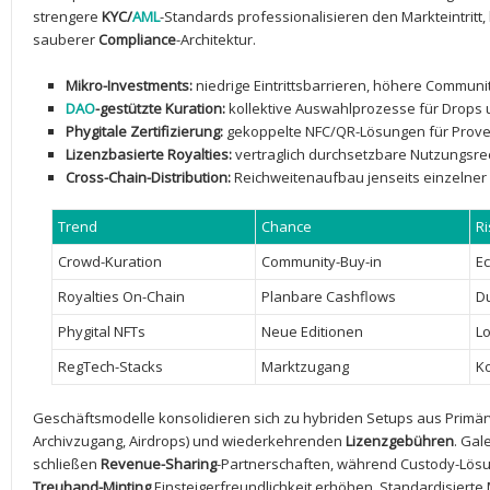
strengere
KYC/
AML
-Standards professionalisieren den Markteintritt,
sauberer
Compliance
-Architektur.
Mikro-Investments:
niedrige Eintrittsbarrieren, höhere Communi
DAO
-gestützte Kuration:
kollektive Auswahlprozesse für ⁣Drops
Phygitale Zertifizierung:
gekoppelte NFC/QR-Lösungen für Prov
Lizenzbasierte Royalties:
vertraglich durchsetzbare Nutzungsrech
Cross-Chain-Distribution:
Reichweitenaufbau jenseits einzelne
Trend
Chance
Ri
Crowd-Kuration
Community-Buy-in
E
Royalties On-Chain
Planbare Cashflows
D
Phygital NFTs
Neue Editionen
Lo
RegTech-Stacks
Marktzugang
K
Geschäftsmodelle ⁣konsolidieren sich zu ​hybriden ⁢Setups aus Primä
‌Archivzugang, Airdrops) ‍und wiederkehrenden
Lizenzgebühren
. Gal
schließen
Revenue-Sharing
-Partnerschaften, während Custody-Lösu
Treuhand-Minting
Einsteigerfreundlichkeit erhöhen. Standardisiert