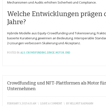
Mechanismen und Audits erhöhen‍ Sicherheit und Compliance.
Welche Entwicklungen prägen d
Jahre?
Hybride Modelle ⁢aus Equity-Crowdfunding und ⁢Tokenisierung, Frakt
basierte Kuratierung gewinnen an Bedeutung. Interoperable Standar
2-Lösungen verbessern Skalierung und Akzeptanz.
POSTED IN:
ALS
,
CROWDFUNDING
,
JUNGE
,
MOTOR
,
UND
Crowdfunding und NFT-Plattformen als Motor für
Unternehmen
FEBRUARY 3, 2025 6:31 AM
\
LEAVE A COMMENT
\
BY
HELLMUT BAUMANN