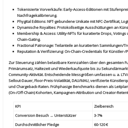
Tokenisierte Vorverkäufe
: Early-Access-Editionen mit Stufenpreise
Nachfragekalibrierung.
Phygital Editions
: NFT-gebundene Unikate mit NFC-Zertifikat,⁣ Log
Dynamische​ Royalties
: Protokollseitige Ausschüttungen an⁤ Küns
Membership & Access
: Utility-NFTs⁤ für kuratierte⁣ Drops, Votin
Chain-Gating.
Fractional Patronage
: Teilanteile an kuratierten Sammlungen/Tre
Reputation & Verifizierung
: On-Chain-Credentials für Künstler-/P
Zur Steuerung zählen ‌belastbare Kennzahlen über‍ den gesamten F
Primärumsatz, Haltezeit⁣ und Wiederkaufquote bis zu Sekundärmarkt
Community-Aktivität. Entscheidende‍ Messgrößen umfassen u. a. LTV/C
Sellout-Dauer, Floor-Preis-Volatilität,‌ DAU/MAU, ‌verifizierte Künstle
und Chargeback-Raten. Frühphasige Benchmarks dienen als Leitpl
‍(On-/Off-Chain) Kohorten, Kampagnen-Attribution und⁣ Creator-Rete
KPI
Zielbereich
Conversion Besuch → Unterstützer
3-7%
Durchschnittlicher⁤ Pledge
60-120 €