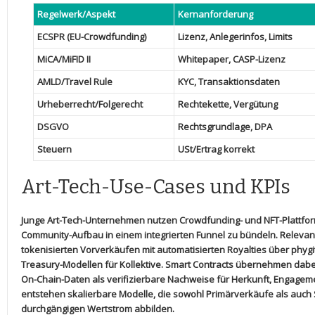
Regelwerk/Aspekt
Kernanforderung
ECSPR (EU-Crowdfunding)
Lizenz, Anlegerinfos, Limits
MiCA/MiFID II
Whitepaper, CASP-Lizenz
AMLD/Travel Rule
KYC, Transaktionsdaten
Urheberrecht/Folgerecht
Rechtekette, Vergütung
DSGVO
Rechtsgrundlage, ‌DPA
Steuern
USt/Ertrag korrekt
Art-Tech-Use-Cases ⁢und KPIs
Junge Art-Tech-Unternehmen nutzen Crowdfunding- und‍ NFT-Plattforme
Community-Aufbau in⁢ einem integrierten Funnel zu bündeln. Relevan
tokenisierten Vorverkäufen‍ mit‌ automatisierten Royalties über phygit
Treasury-Modellen⁢ für ‍Kollektive. Smart Contracts übernehmen dab
On-Chain-Daten als verifizierbare ⁢Nachweise für Herkunft, Engagem
entstehen skalierbare Modelle, die ⁢sowohl Primärverkäufe als ⁣auch
durchgängigen Wertstrom‌ abbilden.