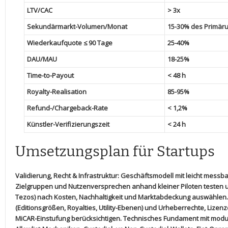
LTV/CAC
> 3x
Sekundärmarkt-Volumen/Monat
15-30% des Primär
Wiederkaufquote ≤ 90 Tage
25-40%
DAU/MAU
18-25%
Time-to-Payout
< 48 h
Royalty-Realisation
85-95%
Refund-/Chargeback-Rate
< 1,2%
Künstler-Verifizierungszeit
<⁢ 24 h
Umsetzungsplan für Startups
Validierung, ⁣Recht & Infrastruktur:
Geschäftsmodell ⁤mit⁣ leicht messb
Zielgruppen​ und Nutzenversprechen anhand⁣ kleiner Piloten testen un
Tezos) nach Kosten, Nachhaltigkeit und Marktabdeckung ​auswählen.
⁣(Editionsgrößen,
Royalties
, Utility-Ebenen) und⁣ Urheberrechte, Lizen
MiCAR-Einstufung ‍berücksichtigen. Technisches ‍Fundament mit modul