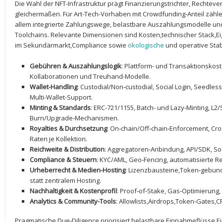
Die Wahl ⁢der NFT-Infrastruktur prägt Finanzierungstrichter, Recht
gleichermaßen. Für Art-Tech-Vorhaben mit ​Crowdfunding-Anteil⁢ zäh
allem integrierte Zahlungswege, belastbare Auszahlungsmodelle un
Toolchains. Relevante Dimensionen sind Kosten,technischer Stack,Ei
im Sekundärmarkt,Compliance sowie
ökologische
‍und operative Stabi
Gebühren & Auszahlungslogik
: Plattform- und Transaktionskoste
Kollaborationen und‍ Treuhand-Modelle.
Wallet-Handling
: Custodial/Non‑custodial, Social ‌Login, Seedle
Multi-Wallet-Support.
Minting & Standards
: ERC‑721/1155, Batch- und Lazy‑Minting, L2
Burn/Upgrade‑Mechanismen.
Royalties & Durchsetzung
: On‑chain/Off‑chain‑Enforcement, Cross
Raten je Kollektion.
Reichweite ⁢& Distribution
: Aggregatoren-Anbindung, API/SDK, So
Compliance & Steuern
: KYC/AML, Geo‑Fencing, automatisierte R
Urheberrecht⁣ & Medien-Hosting
: Lizenzbausteine,Token‑gebun
statt zentralem Hosting.
Nachhaltigkeit & Kostenprofil
: Proof‑of‑Stake, Gas‑Optimierung, 
Analytics &⁢ Community-Tools
: Allowlists,Airdrops,Token‑Gates,
Pragmatische Due‑Diligence priorisiert belastbare Einnahmeflüsse,