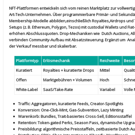
NFT-Plattformen entwickeln sich vom reinen​ Marktplatz zur vollwertige
Art‑Tech‑Unternehmen. Über
programmierbare Primär- und‌ Sekund
⁣Membership-Modelle abbilden,einschließlich
Royalties
,
Airdrops
und
Setups (z. B. Ethereum, Polygon, Tezos) mit
custodial Wallets
und‍
Fia
erhöhen Abschlussquoten. Drop-Mechaniken wie ⁣
Dutch Auctions
,
Al
verbinden Community-Aufbau mit​ Absatzsteuerung. Ergänzt um ⁢
Anal
der‌ Verkauf messbar und skalierbar.
Plattformtyp
Erlösmechanik
Reichweite
Beson
Kuratiert
Royalties ⁢+ kuratierte Drops
Mittel
Quali
Offen
Marktgebühren + Volumen
Hoch
Schnel
White‑Label
SaaS/Take‑Rate
Variabel
Volle
Traffic
: Aggregatoren, kuratierte Feeds, Creator‑Spotlights
Konversion
: One‑Click‑Mint, ​Gas‑Subvention, Lazy ⁢Minting
Warenkorb
: ⁣Bundles, Trait‑basiertes Cross‑Sell, Editionsstaffel
Retention
: Token‑gated Perks, ⁣Season Pass, ⁣dynamische Upgr
Preisbildung
: ⁤algorithmische Preisstaffeln, zeitbasierte Dutch A