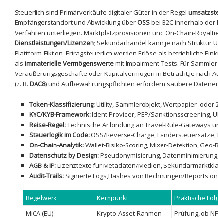
Steuerlich sind Primärverkäufe digitaler ⁤Güter in der Regel
umsatzste
Empfängerstandort und ‌Abwicklung über
OSS
bei B2C innerhalb der
Verfahren unterliegen. Marktplatzprovisionen ⁢und On-Chain-Royalties
Dienstleistungen/Lizenzen
; Sekundärhandel kann je nach Struktur‌ 
Plattform-Fiktion. Ertragsteuerlich werden Erlöse als⁢ betriebliche Eink
als
immaterielle⁢ Vermögenswerte
⁢mit Impairment-Tests. Für Sammler
Veräußerungsgeschäfte oder‍ Kapitalvermögen in Betracht,je nach A
(z. B.
DAC8
) und Aufbewahrungspflichten erfordern saubere Datener
Token-Klassifizierung:
Utility, Sammlerobjekt, Wertpapier- oder
KYC/KYB-Framework:
Ident-Provider, PEP/Sanktionsscreening, U
Reise-Regel:
Technische Anbindung an Travel-Rule-Gateways u
Steuerlogik im Code:
OSS/Reverse-Charge, Ländersteuersätze, Ro
On-Chain-Analytik:
‌Wallet-Risiko-Scoring, Mixer-Detektion, Geo-Bl
Datenschutz by Design:
Pseudonymisierung, Datenminimierung, 
AGB & IP:
Lizenztexte für Metadaten/Medien, Sekundärmarktklau
Audit-Trails:
Signierte​ Logs,Hashes von Rechnungen/Reports on-
Regelwerk
Kernpunkt
Praktische Fol
MiCA (EU)
Krypto-Asset-Rahmen
Prüfung, ob 