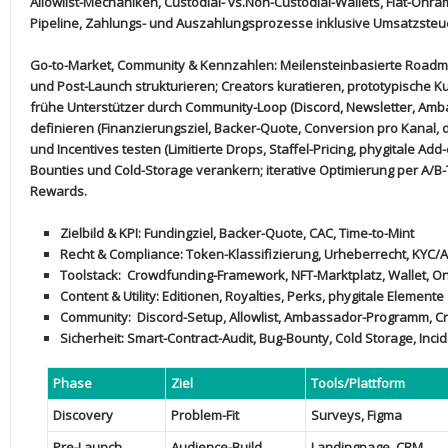
Allowlist-Mechaniken, Custodial- ​vs.Non-Custodial-Wallets, Fiat-Onr
Pipeline, Zahlungs- ⁣und Auszahlungsprozesse inklusive Umsatzsteuer
Go-to-Market, Community & Kennzahlen:
Meilensteinbasierte ⁤Roadm
und Post-Launch strukturieren; Creators kuratieren, prototypische 
⁣frühe Unterstützer durch
Community-Loop
(Discord, Newsletter, Amba
definieren (Finanzierungsziel, Backer-Quote,⁣ Conversion pro ⁣Kanal,‌ 
‍und Incentives testen (Limitierte Drops, Staffel-Pricing, phygitale Add-
Bounties und Cold-Storage verankern; iterative Optimierung per A/B-
Rewards.
Zielbild & KPI:
Fundingziel, Backer-Quote, ‌CAC, Time-to-Mint
Recht⁤ & Compliance:
⁣Token-Klassifizierung,‍ Urheberrecht,⁢ KYC
Toolstack:
​ Crowdfunding-Framework, NFT-Marktplatz, Wallet, On
Content & Utility:
Editionen, Royalties, Perks, phygitale Elemente
Community:
‍ Discord-Setup, Allowlist, Ambassador-Programm, C
Sicherheit:
Smart-Contract-Audit, Bug-Bounty, Cold ​Storage, Inci
Phase
Ziel
Tools/Plattform
Discovery
Problem-Fit
Surveys, Figma
Pre-Launch
Audience-Build
Landingpage, CRM