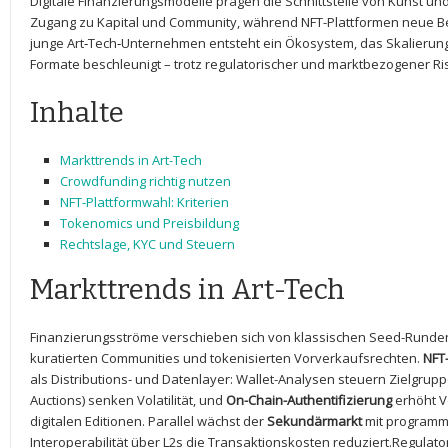
Digitale ‍Finanzierungsmodelle prägen die Schnittstelle von Kunst‌ u
Zugang zu Kapital‌ und Community, während NFT-Plattformen neue Besi
junge Art‑Tech‑Unternehmen entsteht ein Ökosystem, das Skalierun
Formate beschleunigt – trotz regulatorischer ​und marktbezogener Ri
Inhalte
Markttrends‌ in‌ Art-Tech
Crowdfunding richtig nutzen
NFT-Plattformwahl: Kriterien
Tokenomics ​und Preisbildung
Rechtslage,⁤
KYC
und Steuern
Markttrends in Art-Tech
Finanzierungsströme verschieben sich von klassischen Seed-Runde
kuratierten Communities und⁣ tokenisierten Vorverkaufsrechten.
NFT
als Distributions- und ⁣Datenlayer:‌ Wallet-Analysen steuern Zielgrup
Auctions) ⁢senken Volatilität, und
On-Chain-Authentifizierung
erhöht‍ 
digitalen Editionen.⁣ Parallel wächst der
Sekundärmarkt
mit programm
Interoperabilität über L2s die Transaktionskosten reduziert.Regulat