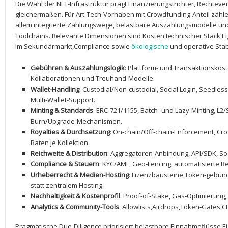
Die Wahl ⁢der NFT-Infrastruktur prägt Finanzierungstrichter, Recht
gleichermaßen. Für Art-Tech-Vorhaben mit ​Crowdfunding-Anteil⁢ zäh
allem integrierte Zahlungswege, belastbare Auszahlungsmodelle un
Toolchains. Relevante Dimensionen sind Kosten,technischer Stack,Ei
im Sekundärmarkt,Compliance sowie
ökologische
‍und operative Stabi
Gebühren & Auszahlungslogik
: Plattform- und Transaktionskoste
Kollaborationen und‍ Treuhand-Modelle.
Wallet-Handling
: Custodial/Non‑custodial, Social ‌Login, Seedle
Multi-Wallet-Support.
Minting & Standards
: ERC‑721/1155, Batch- und Lazy‑Minting, L2
Burn/Upgrade‑Mechanismen.
Royalties & Durchsetzung
: On‑chain/Off‑chain‑Enforcement, Cross
Raten je Kollektion.
Reichweite ⁢& Distribution
: Aggregatoren-Anbindung, API/SDK, So
Compliance & Steuern
: KYC/AML, Geo‑Fencing, automatisierte R
Urheberrecht⁣ & Medien-Hosting
: Lizenzbausteine,Token‑gebun
statt zentralem Hosting.
Nachhaltigkeit & Kostenprofil
: Proof‑of‑Stake, Gas‑Optimierung, 
Analytics &⁢ Community-Tools
: Allowlists,Airdrops,Token‑Gates,
Pragmatische Due‑Diligence priorisiert belastbare Einnahmeflüsse,