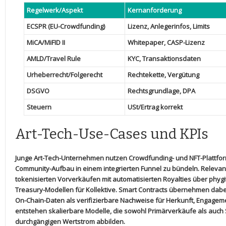
Regelwerk/Aspekt
Kernanforderung
ECSPR (EU-Crowdfunding)
Lizenz, Anlegerinfos, Limits
MiCA/MiFID II
Whitepaper, CASP-Lizenz
AMLD/Travel Rule
KYC, Transaktionsdaten
Urheberrecht/Folgerecht
Rechtekette, Vergütung
DSGVO
Rechtsgrundlage, ‌DPA
Steuern
USt/Ertrag korrekt
Art-Tech-Use-Cases ⁢und KPIs
Junge Art-Tech-Unternehmen nutzen Crowdfunding- und‍ NFT-Plattforme
Community-Aufbau in⁢ einem integrierten Funnel zu bündeln. Relevan
tokenisierten Vorverkäufen‍ mit‌ automatisierten Royalties über phygit
Treasury-Modellen⁢ für ‍Kollektive. Smart Contracts übernehmen dab
On-Chain-Daten als verifizierbare ⁢Nachweise für Herkunft, Engagem
entstehen skalierbare Modelle, die ⁢sowohl Primärverkäufe als ⁣auch
durchgängigen Wertstrom‌ abbilden.