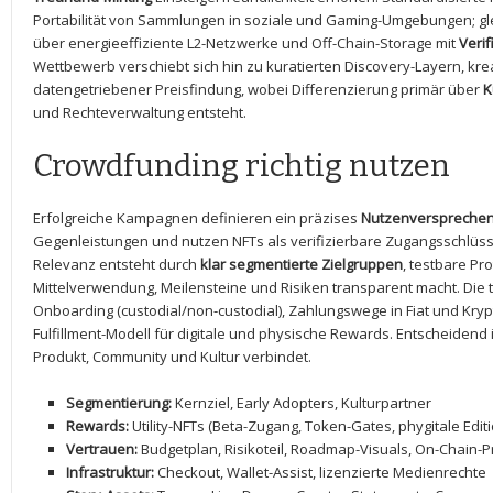
Portabilität von Sammlungen in⁣ soziale‌ und Gaming-Umgebungen; gle
über energieeffiziente L2-Netzwerke und Off-Chain-Storage mit
Veri
Wettbewerb verschiebt sich hin zu kuratierten Discovery-Layern, krea
datengetriebener Preisfindung, wobei Differenzierung primär über​
K
und Rechteverwaltung entsteht.
Crowdfunding richtig nutzen
Erfolgreiche‍ Kampagnen ⁢definieren ein​ präzises
Nutzenverspreche
⁣Gegenleistungen und nutzen NFTs als verifizierbare Zugangsschlüsse
Relevanz entsteht durch
klar segmentierte Zielgruppen
, testbare Pr
Mittelverwendung, Meilensteine und Risiken transparent macht. Die 
Onboarding (custodial/non-custodial), Zahlungswege in Fiat und Krypt
Fulfillment-Modell für digitale und physische⁣ Rewards. Entscheidend i
Produkt, Community und Kultur verbindet.
Segmentierung:
Kernziel, Early Adopters, Kulturpartner
Rewards:
Utility-NFTs (Beta-Zugang, Token-Gates,⁣ phygitale ⁣Edit
Vertrauen:
Budgetplan, Risikoteil, Roadmap-Visuals, On-Chain-P
Infrastruktur:
Checkout, ​Wallet-Assist, lizenzierte Medienrechte