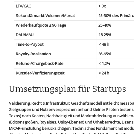
LTV/CAC
> 3x
Sekundärmarkt-Volumen/Monat
15-30% des Primär
Wiederkaufquote ≤ 90 Tage
25-40%
DAU/MAU
18-25%
Time-to-Payout
< 48 h
Royalty-Realisation
85-95%
Refund-/Chargeback-Rate
< 1,2%
Künstler-Verifizierungszeit
<⁢ 24 h
Umsetzungsplan für Startups
Validierung, ⁣Recht & Infrastruktur:
Geschäftsmodell ⁤mit⁣ leicht messb
Zielgruppen​ und Nutzenversprechen anhand⁣ kleiner Piloten testen un
Tezos) nach Kosten, Nachhaltigkeit und Marktabdeckung ​auswählen.
⁣(Editionsgrößen,
Royalties
, Utility-Ebenen) und⁣ Urheberrechte, Lizen
MiCAR-Einstufung ‍berücksichtigen. Technisches ‍Fundament mit modul