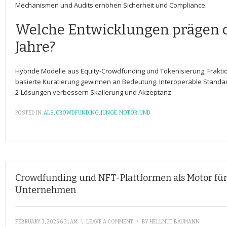
Mechanismen und Audits erhöhen‍ Sicherheit und Compliance.
Welche Entwicklungen prägen d
Jahre?
Hybride Modelle ⁢aus Equity-Crowdfunding und ⁢Tokenisierung, Frakt
basierte Kuratierung gewinnen an Bedeutung. Interoperable Standar
2-Lösungen verbessern Skalierung und Akzeptanz.
POSTED IN:
ALS
,
CROWDFUNDING
,
JUNGE
,
MOTOR
,
UND
Crowdfunding und NFT-Plattformen als Motor für
Unternehmen
FEBRUARY 3, 2025 6:31 AM
\
LEAVE A COMMENT
\
BY
HELLMUT BAUMANN