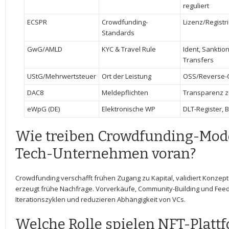
reguliert
ECSPR
Crowdfunding-
Lizenz/Registri
Standards
GwG/AMLD
KYC & Travel Rule
Ident, Sanktio
Transfers
UStG/Mehrwertsteuer
Ort der Leistung
OSS/Reverse-C
DAC8
Meldepflichten
Transparenz z
eWpG (DE)
Elektronische WP
DLT-Register, 
Wie treiben Crowdfunding-Mode
Tech-Unternehmen‌ voran?
Crowdfunding verschafft frühen Zugang⁤ zu Kapital, validiert Konzep
erzeugt frühe Nachfrage. Vorverkäufe, Community-Building und Fee
⁢Iterationszyklen​ und reduzieren Abhängigkeit von VCs.
Welche Rolle spielen NFT-Platt