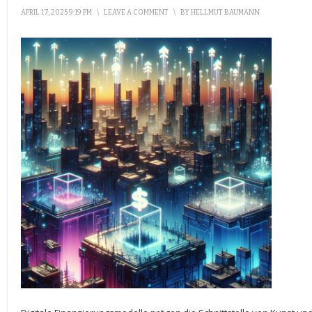
APRIL 17, 2025 9:19 PM
\
LEAVE A COMMENT
\
BY
HELLMUT BAUMANN