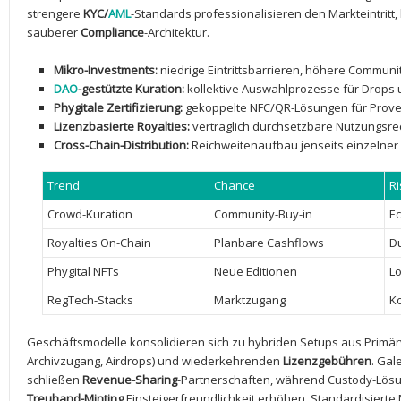
strengere
KYC/
AML
-Standards professionalisieren den Markteintritt,
sauberer
Compliance
-Architektur.
Mikro-Investments:
niedrige Eintrittsbarrieren, höhere Communi
DAO
-gestützte Kuration:
kollektive Auswahlprozesse für ⁣Drops
Phygitale Zertifizierung:
gekoppelte NFC/QR-Lösungen für Prov
Lizenzbasierte Royalties:
vertraglich durchsetzbare Nutzungsrech
Cross-Chain-Distribution:
Reichweitenaufbau jenseits einzelne
Trend
Chance
Ri
Crowd-Kuration
Community-Buy-in
E
Royalties On-Chain
Planbare Cashflows
D
Phygital NFTs
Neue Editionen
Lo
RegTech-Stacks
Marktzugang
K
Geschäftsmodelle ⁣konsolidieren sich zu ​hybriden ⁢Setups aus Primä
‌Archivzugang, Airdrops) ‍und wiederkehrenden
Lizenzgebühren
. Gal
schließen
Revenue-Sharing
-Partnerschaften, während Custody-Lösu
Treuhand-Minting
Einsteigerfreundlichkeit erhöhen. Standardisiert