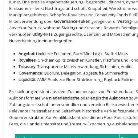
Kunst. Eine präzise Angebotssteuerung -⁣ begrenzte Editionen, dynam
Emissionen – lenkt Nachfrage und schafft Knappheit. ‍Wertströme w
Marktplatzgebühren, Schöpfer-Royalties und Community-Fonds fließe
Mittelverwendung über
Governance-Token
geregelt wird.
Vesting
– u
Abverkaufsdruck, während
Staking
und Kurations-Rewards Beteiligun
verknüpfen
Utility-NFTs
Zugangsrechte, Lizenzen und Mitbestimmung,
Nutzerbindung ineinandergreifen.
Angebot
:⁤ Limitierte Editionen, Burn/Mint-Logik, Staffel-Mints
Royalties
: On-chain-Splits zwischen Künstler, Plattform und Fon
Treasury
: Transparente Mittelverwendung, Richtlinien, Audits
Governance
: ​Quorum, Delegation, abgestufte Stimmrechte
Liquidität
: AMM-Pools zur Floor-Stabilisierung, Buyback-Policies
Preisbildung entsteht aus dem Zusammenspiel von Primärverkauf, Se
Auktionsformate wie
niederländische
oder
englische Auktionen
sow
Zahlungsbereitschaft unterschiedlich und verteilen Risiko zwischen 
Relevante Preistreiber sind Seltenheit, historische Verkaufssignale, 
Gebührenstruktur. Zur ⁣Volatilitätskontrolle dienen Floor-Pools, ‍stu
Fees, die Handelsintensität und Treasury-Exponierung ausbalancier