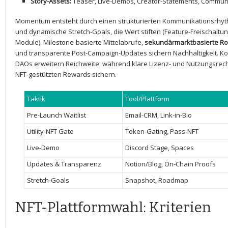
Story-Assets:
Teaser, Live-Demos, Creator-Statements, Commun
Momentum entsteht durch einen‍ strukturierten Kommunikationsrh
und ⁤dynamische Stretch-Goals,‍ die Wert stiften (Feature-Freischalt
Module). Milestone-basierte Mittelabrufe,
sekundärmarktbasierte Ro
und transparente Post-Campaign-Updates ⁣sichern Nachhaltigkeit. Ko
DAOs ⁢erweitern Reichweite, während ‍klare Lizenz- und Nutzungsrecht
NFT-gestützten Rewards sichern.
Taktik
Tool/Plattform
Pre-Launch Waitlist
Email-CRM, Link-in-Bio
Utility-NFT Gate
Token-Gating, Pass-NFT
Live-Demo
Discord Stage, Spaces
Updates & Transparenz
Notion/Blog, On-Chain Proofs
Stretch-Goals
Snapshot, Roadmap
NFT-Plattformwahl: Kriterien