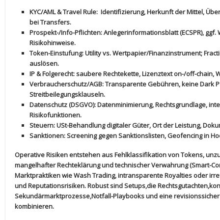
KYC/AML & Travel Rule:
​ Identifizierung,⁤ Herkunft der Mittel, 
‍bei Transfers.
Prospekt-/Info-Pflichten:
Anlegerinformationsblatt ‌(ECSPR), ggf.
Risikohinweise.
Token-Einstufung:
Utility vs. Wertpapier/Finanzinstrument; Fract
auslösen.
IP & Folgerecht:
saubere Rechtekette,​ Lizenztext⁤ on-/off-chain,
Verbraucherschutz/AGB:
Transparente Gebühren, keine Dark P
Streitbeilegungsklauseln.
Datenschutz (DSGVO):
Datenminimierung, Rechtsgrundlage,⁢ inte
Risikofunktionen.
Steuern:
USt-Behandlung ‌digitaler Güter,⁤ Ort der Leistung, Dok
Sanktionen:
⁢Screening gegen Sanktionslisten, Geofencing in Ho
Operative Risiken entstehen aus
Fehlklassifikation
von Tokens, unzu
mangelhafter Rechteklärung und technischer Verwahrung (Smart-Contra
Marktpraktiken wie Wash Trading, intransparente Royalties oder ir
und Reputationsrisiken. Robust sind Setups,die‍ Rechtsgutachten,kont
Sekundärmarktprozesse,Notfall-Playbooks und eine revisionssiche
kombinieren.