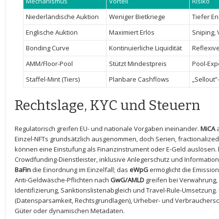
Mechanismus
Vorteil
Risiko
Niederländische Auktion
Weniger Bietkriege
Tiefer E
Englische Auktion
Maximiert Erlös
Sniping, V
Bonding Curve
Kontinuierliche Liquidität
Reflexiv
AMM/Floor-Pool
Stützt Mindestpreis
Pool-Exp
Staffel-Mint (Tiers)
Planbare Cashflows
„Sellout”
Rechtslage, KYC und Steuern
Regulatorisch‍ greifen EU- und nationale Vorgaben ineinander.
MiCA
a
Einzel-NFTs grundsätzlich ausgenommen, doch Serien, ⁣fractionalize
können eine ⁣Einstufung‍ als Finanzinstrument oder E-Geld auslösen.
Crowdfunding-Dienstleister, inklusive Anlegerschutz und ⁤Informations
BaFin
die‍ Einordnung im Einzelfall; das
eWpG
ermöglicht die Emission
Anti-Geldwäsche-Pflichten ⁣nach
GwG/AMLD
greifen bei Verwahrung,
Identifizierung, Sanktionslistenabgleich und Travel-Rule-Umsetzung. 
(Datensparsamkeit, Rechtsgrundlagen), Urheber- und Verbraucherschu
Güter oder dynamischen Metadaten.