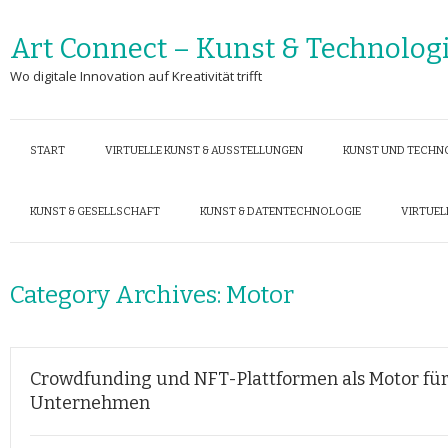
Art Connect – Kunst & Technolog
Wo digitale Innovation auf Kreativität trifft
START
VIRTUELLE KUNST & AUSSTELLUNGEN
KUNST UND TECHN
KUNST & GESELLSCHAFT
KUNST & DATENTECHNOLOGIE
VIRTUEL
Category Archives:
Motor
Crowdfunding und NFT-Plattformen als Motor für
Unternehmen