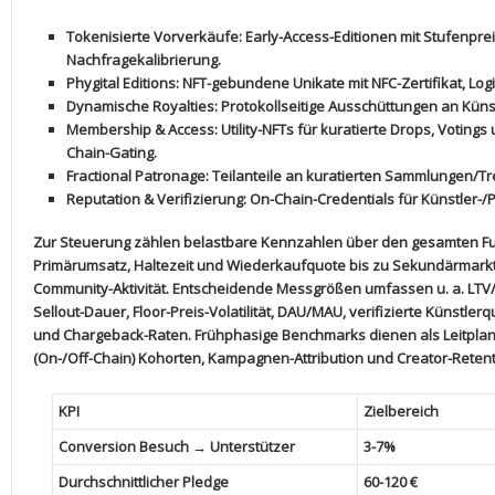
Tokenisierte Vorverkäufe
: Early-Access-Editionen mit Stufenpreise
Nachfragekalibrierung.
Phygital Editions
: NFT-gebundene Unikate mit NFC-Zertifikat,⁣ Log
Dynamische​ Royalties
: Protokollseitige Ausschüttungen an⁤ Küns
Membership & Access
: Utility-NFTs⁤ für kuratierte⁣ Drops, Votin
Chain-Gating.
Fractional Patronage
: Teilanteile an kuratierten Sammlungen/Tre
Reputation & Verifizierung
: On-Chain-Credentials für Künstler-/P
Zur Steuerung zählen ‌belastbare Kennzahlen über‍ den gesamten F
Primärumsatz, Haltezeit⁣ und Wiederkaufquote bis zu Sekundärmarkt
Community-Aktivität. Entscheidende‍ Messgrößen umfassen u. a. LTV/C
Sellout-Dauer, Floor-Preis-Volatilität,‌ DAU/MAU, ‌verifizierte Künstle
und Chargeback-Raten. Frühphasige Benchmarks dienen als Leitpl
‍(On-/Off-Chain) Kohorten, Kampagnen-Attribution und⁣ Creator-Rete
KPI
Zielbereich
Conversion Besuch → Unterstützer
3-7%
Durchschnittlicher⁤ Pledge
60-120 €