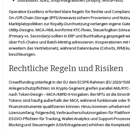
Distribution
: ‌SDKs, Shop‑Integrationen (Shopify,⁤ WordPress)
Operative Exzellenz erfordert klare Regeln für Rechte und Complian
On‑/Off‑Chain‑Storage
​(IPFS/Arweave)⁤ sichern Provenienz und⁤ Nut
Marktplatzpolitiken zur
Royalty‑Durchsetzung
verlangen‌ eigene Gat
Utility‑Designs.
MiCA‑/AML‑konforme ​KYC‑Flows
, Steuerlogiken (Umsa
(Primary vs. Secondary) sollten in ERP ⁣und ⁢Buchhaltung gespiegelt w
über
PoS‑Chains
und
Batch‑Minting
adressieren. Kooperationen mit ⁤G
erweitern das Vertriebsnetz, während
Datenräume
(Cohorts, RFM) k
beschleunigen.
Rechtliche Regeln und Risiken
Crowdfunding
unterliegt in der EU dem​ ECSPR-Rahmen ‍(EU 2020/1503
Anlegerschutzpflichten; im Krypto-Segment greifen parallel AML/KYC
nach Token-Design – MiCA-/MiFID-II-Vorgaben. ‍Bei
NFTs
ist ⁣die Eino
Tokens sind häufig außerhalb ⁣der MiCA, während ⁣funktionale oder fr
Finanzinstrumente ‍qualifizieren⁣ können. Hinzu ⁢kommen urheberrecht
Lizenzumfang, Folgerecht),⁤ Verbraucherschutzvorgaben für​ Plattfo
DSGVO-Pflichten‍ für Tracking, Wallet-Analytics und ⁣Support-Prozes
Blocking und Steuerregeln ‌(USt/Ertragsteuer) erhöhen die Komplexi