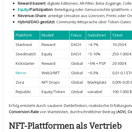
Reward‑basiert
: ‍digitale ⁤Editionen, ⁣AR‑Filter, Beta‑Zugänge, Coll
Equity
/Partizipation
: Beteiligung oder Genussrechte (plattform-
Revenue‑Share
:‌ anteilige ⁤Umsätze aus Lizenzen, ⁢Prints oder 
Hybrid/DAO‑gestützt
:⁣ Community‑Mitsprache über Token‑Gates
Plattform
Modell
Fokus
Gebühren
Ticket
Startnext
Reward
DACH
~4-7%
10-250 €
Seedmatch
Equity
DACH
~5-10%
250-1.000 €
Kickstarter
Reward
Global
~5% + ‌PSP
20-300 ⁣€
Mirror
Web3/NFT
Global
~0-3%
0,01-0,1 ET
Zora
NFT‌ Drops
Global
Marktplatz
0,005-0,05 
Republic
Equity/Token
Global
variabel
100-1.000 $
Erfolg entsteht durch saubere Zieldefinition, realistische Erfüllungs
Conversion‑Rate
von Wartelisten, durchschnittlicher Beitrag ⁣(
AOV
),
Co
NFT-Plattformen als Vertrieb