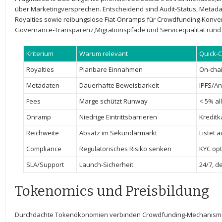
über Marketingversprechen.⁣ Entscheidend sind Audit‑Status, Metada
Royalties‌ sowie reibungslose Fiat‑Onramps für Crowdfunding‑Konv
Governance‑Transparenz,Migrationspfade und Servicequalität rund 
Kriterium
Warum relevant
Quick-
Royalties
Planbare ⁢Einnahmen
On‑cha
Metadaten
Dauerhafte Beweisbarkeit
IPFS/Ar
Fees
Marge schützt Runway
< 5%⁣ a
Onramp
Niedrige Eintrittsbarrieren
Kreditk
Reichweite
Absatz im Sekundärmarkt
Listet 
Compliance
Regulatorisches Risiko senken
KYC opt
SLA/Support
Launch‑Sicherheit
24/7, d
Tokenomics ⁤und Preisbildung
Durchdachte Tokenökonomien verbinden Crowdfunding-Mechanismen 