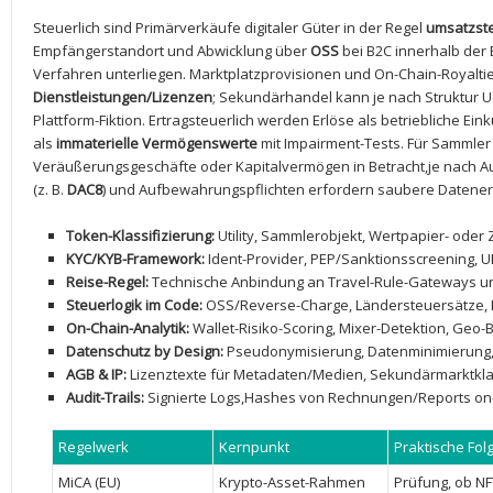
Steuerlich sind Primärverkäufe digitaler ⁤Güter in der Regel
umsatzste
Empfängerstandort und ‌Abwicklung über
OSS
bei B2C innerhalb der
Verfahren unterliegen. Marktplatzprovisionen ⁢und On-Chain-Royalties
Dienstleistungen/Lizenzen
; Sekundärhandel kann je nach Struktur‌ 
Plattform-Fiktion. Ertragsteuerlich werden Erlöse als⁢ betriebliche Eink
als
immaterielle⁢ Vermögenswerte
⁢mit Impairment-Tests. Für Sammler
Veräußerungsgeschäfte oder‍ Kapitalvermögen in Betracht,je nach A
(z. B.
DAC8
) und Aufbewahrungspflichten erfordern saubere Datener
Token-Klassifizierung:
Utility, Sammlerobjekt, Wertpapier- oder
KYC/KYB-Framework:
Ident-Provider, PEP/Sanktionsscreening, U
Reise-Regel:
Technische Anbindung an Travel-Rule-Gateways u
Steuerlogik im Code:
OSS/Reverse-Charge, Ländersteuersätze, Ro
On-Chain-Analytik:
‌Wallet-Risiko-Scoring, Mixer-Detektion, Geo-Bl
Datenschutz by Design:
Pseudonymisierung, Datenminimierung, 
AGB & IP:
Lizenztexte für Metadaten/Medien, Sekundärmarktklau
Audit-Trails:
Signierte​ Logs,Hashes von Rechnungen/Reports on-
Regelwerk
Kernpunkt
Praktische Fol
MiCA (EU)
Krypto-Asset-Rahmen
Prüfung, ob 