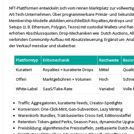
NFT-Plattformen entwickeln sich vom reinen​ Marktplatz zur vollwertige
Art‑Tech‑Unternehmen. Über
programmierbare Primär- und‌ Sekund
⁣Membership-Modelle abbilden,einschließlich
Royalties
,
Airdrops
und
Setups (z. B. Ethereum, Polygon, Tezos) mit
custodial Wallets
und‍
Fia
erhöhen Abschlussquoten. Drop-Mechaniken wie ⁣
Dutch Auctions
,
Al
verbinden Community-Aufbau mit​ Absatzsteuerung. Ergänzt um ⁢
Anal
der‌ Verkauf messbar und skalierbar.
Plattformtyp
Erlösmechanik
Reichweite
Beson
Kuratiert
Royalties ⁢+ kuratierte Drops
Mittel
Quali
Offen
Marktgebühren + Volumen
Hoch
Schnel
White‑Label
SaaS/Take‑Rate
Variabel
Volle
Traffic
: Aggregatoren, kuratierte Feeds, Creator‑Spotlights
Konversion
: One‑Click‑Mint, ​Gas‑Subvention, Lazy ⁢Minting
Warenkorb
: ⁣Bundles, Trait‑basiertes Cross‑Sell, Editionsstaffel
Retention
: Token‑gated Perks, ⁣Season Pass, ⁣dynamische Upgr
Preisbildung
: ⁤algorithmische Preisstaffeln, zeitbasierte Dutch A