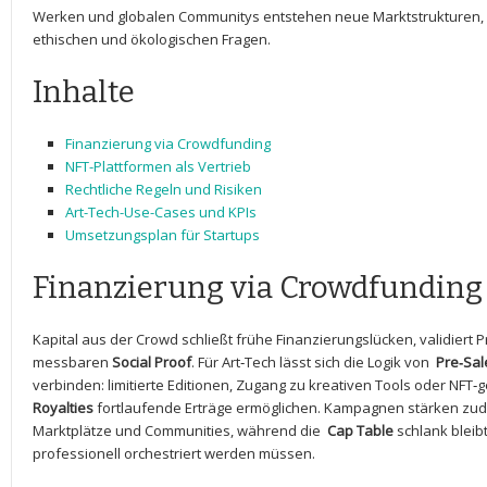
Werken und globalen Communitys entstehen neue Marktstrukturen, be
ethischen ⁤und ökologischen Fragen.
Inhalte
Finanzierung via Crowdfunding
NFT-Plattformen⁢ als Vertrieb
Rechtliche Regeln und ⁤Risiken
Art-Tech-Use-Cases und KPIs
Umsetzungsplan für Startups
Finanzierung ⁤via Crowdfunding
Kapital aus der Crowd schließt frühe Finanzierungslücken, validiert P
⁣messbaren
Social Proof
. Für‌ Art‑Tech lässt ⁢sich die Logik von ⁣
Pre‑Sal
verbinden: ⁤limitierte Editionen, Zugang​ zu ​kreativen ‌Tools⁤ oder N
Royalties
fortlaufende Erträge‍ ermöglichen. ‌Kampagnen stärken zud
Marktplätze und Communities, ​während die ⁢
Cap Table
schlank bleib
professionell orchestriert werden müssen.