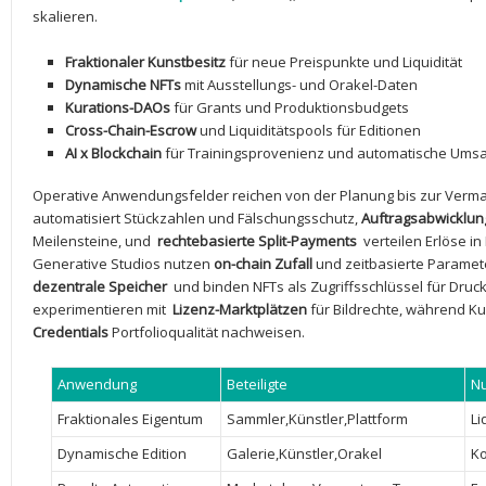
skalieren.
Fraktionaler ​Kunstbesitz
‍für neue Preispunkte ‌und Liquidität
Dynamische NFTs
mit Ausstellungs- und Orakel-Daten
Kurations-DAOs
‍für​ Grants und Produktionsbudgets
Cross-Chain-Escrow
und ⁢Liquiditätspools für Editionen
AI x ⁣Blockchain
für ‌Trainingsprovenienz und automatische‌ Umsa
Operative Anwendungsfelder reichen von​ der Planung bis zur Verm
automatisiert Stückzahlen⁢ und ‌Fälschungsschutz,
Auftragsabwicklun
Meilensteine, ‍und ⁣
rechtebasierte Split-Payments
‍ verteilen ⁢Erlöse 
Generative Studios nutzen
on-chain Zufall
und zeitbasierte Paramete
dezentrale​ Speicher
⁢ und binden NFTs‍ als​ Zugriffsschlüssel für Dr
experimentieren ⁢mit ​
Lizenz-Marktplätzen
für Bildrechte, während Kur
Credentials
⁢Portfolioqualität nachweisen.
Anwendung
Beteiligte
N
Fraktionales Eigentum
Sammler,Künstler,Plattform
Li
Dynamische⁢ Edition
Galerie,Künstler,Orakel
Ko