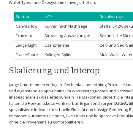
Wallet-Typen ​und Ökosysteme hinweg​ erhöhen.
Startup
USP
Royalty-Logik
CanvasFlow
Kurven nach Nachfrage
Staffel 5-12%​ sek
EchoMint
Streaming-Auszahlungen
Sekündliche Micr
LedgerLight
Lizenzfenster
Zeit- ‌und Geo-Gat
FrameShare
Kollegen-Splits
Multi-Wallet⁤ Water
Skalierung und Interop
Junge Unternehmen verlagern Rechenlast ⁣und Minting-Prozesse kon
und ‍eigenständige App-Chains,um Wartezeiten,Kosten und Netzwerk
(insbesondere zk-basierte)⁢ bündeln Transaktionen,⁤ sichern die‍ Integri
halten die Herkunftskette verifizierbar. Ergänzend ​sorgen
Data-Avail
spezialisierte Indexer für schnelle Finalität und​ flüssige⁤ Rendering-
‍entstehen ‌kuratierte Editionen, Live-Drops und kooperative Produktionsf
‍ohne die Provenienz zu kompromittieren.