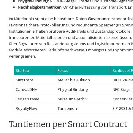
Phygital-Bindung
: NFC/QR-Siegel,‍ Oracles und Kustodie-Signatu
Nachhaltigkeitsmetriken
: ⁣On-Chain-Erfassung von ⁢Transport, En
Im ‍Mittelpunkt steht eine ‌belastbare ‍
Daten-Governance
: standardis
revisionssichere⁢ Protokollierung und⁢ redundante Speicher​ (IPFS/Ar
⁢Institutionen erhalten ‍prüfbare ⁤Audit-Trails⁣ und Zustandsprotokolle
transparenten‌ Materialhistorien und automatisierten ‍Lizenzflüssen. 
über Signaturen von Restaurierungsteams ‍und Logistikpartnern⁣ an ⁤ih
Module ‍adressieren ⁣Herkunftsnachweise, Embargos ⁣und Exportkontr
‌verlangsamen.
Startup
Fokus
Schlüssel-
MintTrace
Atelier bis Auktion
DID + ZK-N
CanvasDNA
Phygital Bindung
NFC-Siegel
LedgerFrame
Museums-Archiv
Konservier
RoyaltyFlow
Tantiemen
EIP‑2981 & 
Tantiemen‍ per Smart Contract