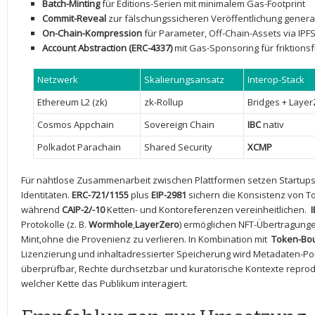
Batch-Minting
⁢für Editions-Serien mit ​minimalem Gas-Footprint
Commit-Reveal
zur fälschungssicheren​ Veröffentlichung​ gener
On-Chain-Kompression
für ​Parameter, Off-Chain-Assets via IP
Account Abstraction ⁣(ERC-4337)
mit ⁢Gas-Sponsoring für⁢ friktions
Netzwerk
Skalierungsansatz
Interop-Stack
Ethereum L2 (zk)
zk-Rollup
Bridges + Layer
Cosmos ⁣Appchain
Sovereign Chain
IBC
nativ
Polkadot ⁤Parachain
Shared Security
XCMP
Für nahtlose⁣ Zusammenarbeit zwischen Plattformen setzen ⁣Startups
Identitäten.
ERC-721/1155
plus
EIP-2981
sichern die ‍Konsistenz von⁤ 
⁣während
CAIP-2/-10
‍Ketten-​ und‍ Kontoreferenzen vereinheitlichen. ⁢
Protokolle (z. B.
Wormhole
,
LayerZero
) ⁢ermöglichen NFT-Übertragungen
Mint,ohne die ⁤Provenienz ‍zu verlieren. In Kombination⁤ mit ‌
Token-Bou
⁢Lizenzierung und inhaltadressierter Speicherung ​wird Metadaten-Po
überprüfbar, Rechte⁣ durchsetzbar ‍und kuratorische⁣ Kontexte repro
welcher ‌Kette⁤ das ‌Publikum ⁣interagiert.