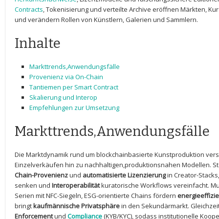
Contracts
, Tokenisierung und‌ verteilte ⁢Archive ⁣eröffnen Märkten, ‌
und verändern⁢ Rollen von Künstlern, ‍Galerien⁤ und Sammlern.
Inhalte
Markttrends,Anwendungsfälle
Provenienz via On-Chain
Tantiemen ⁢per Smart Contract
Skalierung und Interop
Empfehlungen zur ‍Umsetzung
Markttrends,Anwendungsfälle
Die ‍Marktdynamik‍ rund um​ blockchainbasierte Kunstproduktion ⁢vers
Einzelverkäufen hin zu nachhaltigen,produktionsnahen Modellen. ⁢S
Chain-Provenienz
und
automatisierte Lizenzierung
in Creator-Stack
senken ⁣und⁤
Interoperabilität
kuratorische Workflows​ vereinfacht. M
Serien mit NFC-Siegeln, ESG-orientierte Chains⁤ fördern
energieeffizi
bringt
kaufmännische Privatsphäre
in ⁢den Sekundärmarkt. ‍Gleichzeit
Enforcement
und
Compliance
(KYB/KYC), ‍sodass institutionelle Koope