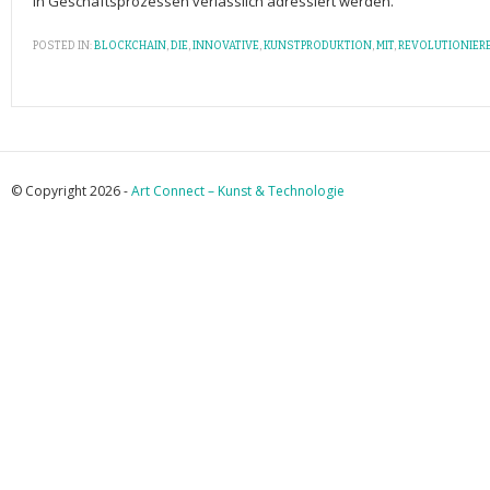
⁤in⁢ Geschäftsprozessen verlässlich adressiert werden.
POSTED IN:
BLOCKCHAIN
,
DIE
,
INNOVATIVE
,
KUNSTPRODUKTION
,
MIT
,
REVOLUTIONIER
© Copyright 2026 -
Art Connect – Kunst & Technologie