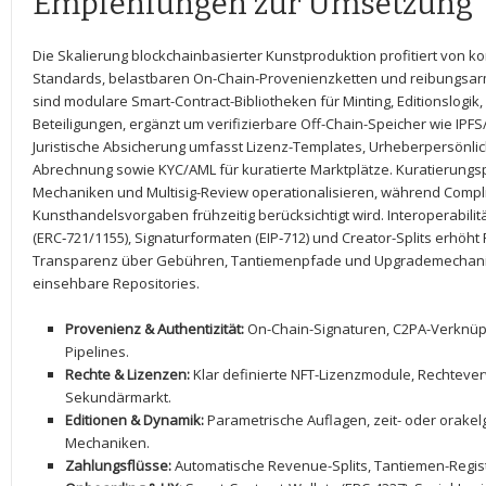
Empfehlungen‌ zur Umsetzung
Die Skalierung blockchainbasierter Kunstproduktion⁢ profitiert von⁣ k
Standards, belastbaren ⁢On-Chain-Provenienzketten​ und reibungsa
sind ​modulare Smart-Contract-Bibliotheken für Minting, Editionslogi
Beteiligungen,⁤ ergänzt um verifizierbare Off-Chain-Speicher‍ wie IP
Juristische Absicherung umfasst ‍Lizenz-Templates, Urheberpersönli
Abrechnung⁤ sowie KYC/AML ⁣für⁣ kuratierte Marktplätze. Kuratierungs
Mechaniken ‍und Multisig-Review‍ operationalisieren, während Compli
Kunsthandelsvorgaben frühzeitig berücksichtigt ⁣wird. Interoperabilit
(ERC‑721/1155), Signaturformaten (EIP‑712) und Creator-Splits erhöht ⁢Re
Transparenz über Gebühren, Tantiemenpfade und Upgrademechanism
einsehbare Repositories.
Provenienz & Authentizität:
⁣On-Chain-Signaturen, C2PA-Verknüp
Pipelines.
Rechte & ⁢Lizenzen:
Klar ‌definierte NFT-Lizenzmodule, Rechtever
Sekundärmarkt.
Editionen ‍& Dynamik:
Parametrische Auflagen, ‍zeit- oder orake
Mechaniken.
Zahlungsflüsse:
Automatische Revenue-Splits, Tantiemen-Registe