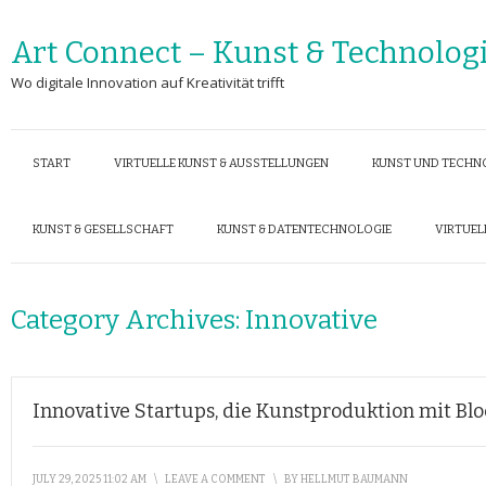
Art Connect – Kunst & Technolog
Wo digitale Innovation auf Kreativität trifft
START
VIRTUELLE KUNST & AUSSTELLUNGEN
KUNST UND TECHN
KUNST & GESELLSCHAFT
KUNST & DATENTECHNOLOGIE
VIRTUEL
Category Archives:
Innovative
Innovative Startups, die Kunstproduktion mit Blo
JULY 29, 2025 11:02 AM
\
LEAVE A COMMENT
\
BY
HELLMUT BAUMANN