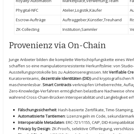
Royalty-Automation
Marketplace,Verwertung,Team
Fa
Phygital-NFC
Atelier,Logistik,Käufer
Au
Escrow-Aufträge
Auftraggeber,Künstler,Treuhand
Ri
ZK-Collecting
Institution,Sammler
Ve
Provenienz via ⁢On-Chain
Junge Anbieter bilden ⁤die komplette Wertschöpfungskette⁣ eines Werk
schaffen ‍so‌ eine‍ manipulationsresistente ‌Herkunftslinie: von Stud
Ausstellungsprotokolle bis‌ zu Auktionsereignissen. Mit
Verifiable ⁤Cr
Kuratorenteams,⁢
dezentrale Identitäten‍ (DID)
und ​kryptografischen 
maschinenlesbar.
Smart ⁤Contracts
verknüpfen Urheberrechte, ⁢Aufla
Zero-Knowledge-Verfahren⁢ ermöglichen ‍belastbare Nachweise ohne 
⁣während⁣ Cross-Chain-Brücken Interoperabilität und Langlebigkeit e
Fälschungssicherheit
: ‍Hash-basierte Zertifikate, ⁤Time-Stampi
Automatisierte Tantiemen
: Lizenzregeln im Code, sekundärmarktf
Interoperable ⁣Metadaten
:‌ ERC‑721/1155, ​CAIP, DID-Kompatibilität 
Privacy by​ Design
:‌ ZK-Proofs, selektive⁣ Offenlegung, verschlüs