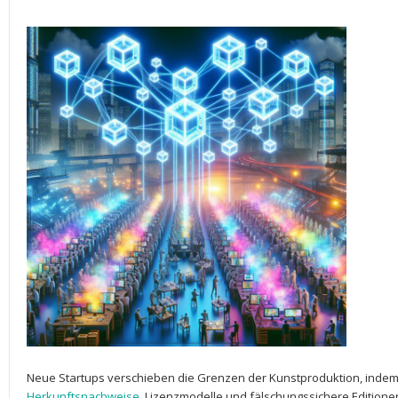
Neue​ Startups‌ verschieben die Grenzen ⁤der ​Kunstproduktion,​ indem⁤
Herkunftsnachweise
, ​Lizenzmodelle und⁢ fälschungssichere Editione