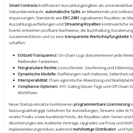
Smart Contracts
⁤kodifizieren⁤ Auszahlungslogiken‌ als unveränderbare
Sekundärverkäufe,
automatische Splits
⁤an Mitwirkende und ⁢zeitba
Anpassungen. Standards wie
ERC‑2981
signalisieren Royalties an Ma
Auszahlungsaufteilungen ⁣und
Streaming-Royalties
kontinuierliche V
Events ⁤entstehen prüfbare⁢ Nachweise, die‍ Buchhaltung, Kuratierun
zusammenführen und so eine
transparente‌ Wertschöpfungskette
fü
schaffen.
Echtzeit-Transparenz:
On-Chain-Logs dokumentieren jede Weiter
fließenden⁢ Tantiemen.
Feingranulare‌ Rechte:
‍Lizenzfenster, Geofencing und Editionsty
Dynamische Modelle:
Staffelungen nach Haltezeit, ⁢Seltenheit 
Interoperabilität:
Chain-agnostische Abwicklung und Marktplatzkom
Compliance-Optionen:
​ KYC-Gating,Steuer-Tags​ und Off-Chain-S
Workflows.
Neue Startup-Ansätze kombinieren
programmierbare⁣ Lizenzierung
m
Nutzungsabhängige Gebühren für Ausstellungen, Streams oder AI-Tr
viralen Peaks ⁣sowie kuratierte Fonds, die‍ Royalties über Serien und
Absicherungen​ wie Auditierte ‍Verträge, Upgrades via‍ Proxy und 
Implementierungsrisiken, während
mehrkettige ‍Distribution
⁢ und hyb