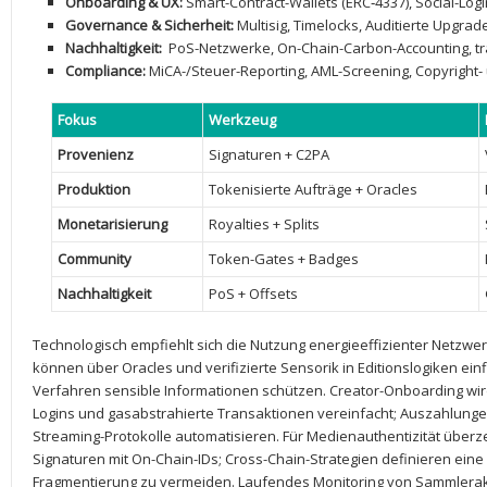
Onboarding & ‍UX:
Smart-Contract-Wallets (ERC‑4337), Social-Logi
Governance & ⁤Sicherheit:
‌Multisig, Timelocks,​ Auditierte Upgra
Nachhaltigkeit:
‍ PoS-Netzwerke, On-Chain-Carbon-Accounting, tr
Compliance:
MiCA-/Steuer-Reporting, AML-Screening, Copyright- 
Fokus
Werkzeug
Provenienz
Signaturen +⁣ C2PA
Produktion
Tokenisierte ‍Aufträge + Oracles
Monetarisierung
Royalties ​+ Splits
Community
Token-Gates ⁣+ Badges
Nachhaltigkeit
PoS + ⁣Offsets
Technologisch empfiehlt sich ‌die‍ Nutzung ⁣energieeffizienter ⁢Netzwe
⁣können über Oracles und verifizierte Sensorik in‍ Editionslogiken ‍e
Verfahren​ sensible‌ Informationen schützen. ​Creator-Onboarding ⁢wir
Logins‌ und gasabstrahierte​ Transaktionen vereinfacht; Auszahlung
Streaming-Protokolle ⁢automatisieren. ​Für Medienauthentizität überz
Signaturen mit ‍On-Chain-IDs; Cross-Chain-Strategien ⁣definieren ei
Fragmentierung zu‍ vermeiden. Laufendes Monitoring von ‍Sammlerakt