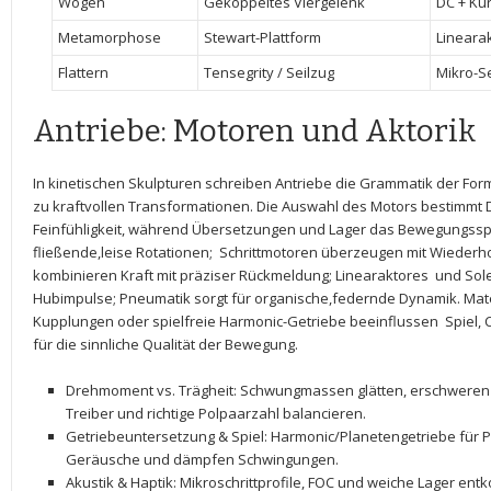
Wogen
Gekoppeltes⁣ Viergelenk
DC + Ku
Metamorphose
Stewart-Plattform
Lineara
Flattern
Tensegrity​ / Seilzug
Mikro-S
Antriebe:‍ Motoren und ‍Aktorik
In kinetischen Skulpturen schreiben Antriebe die Grammatik der⁢ Form
zu ⁤kraftvollen Transformationen. Die⁤ Auswahl des Motors bestimm
Feinfühligkeit, während Übersetzungen ⁢und Lager das Bewegungss
fließende,leise Rotationen; ⁢
Schrittmotoren
überzeugen mit ⁢Wiederhol
kombinieren Kraft mit präziser Rückmeldung;
Linearaktores
‍ und
Sol
Hubimpulse;
Pneumatik
sorgt ⁤für organische,federnde ‍Dynamik. Mat
Kupplungen ⁤oder⁤ spielfreie‌ Harmonic-Getriebe beeinflussen ‍
Spiel
,
für ⁤die sinnliche Qualität der ‌Bewegung.
Drehmoment vs. Trägheit
: Schwungmassen glätten,⁤ erschweren
Treiber und richtige Polpaarzahl balancieren.
Getriebeuntersetzung & Spiel
:⁣ Harmonic/Planetengetriebe für‍
⁣Geräusche und ⁣dämpfen Schwingungen.
Akustik ​& Haptik
: Mikroschrittprofile, FOC‌ und weiche Lager e