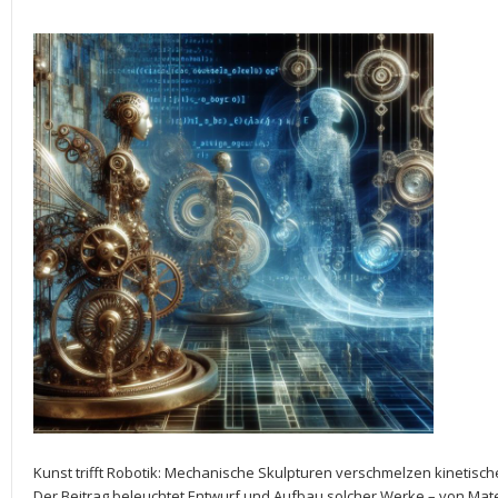
Kunst trifft Robotik:⁤ Mechanische Skulpturen verschmelzen kinetisch
Der Beitrag⁢ beleuchtet⁣ Entwurf und Aufbau ‌solcher⁣ Werke – von⁢ Ma