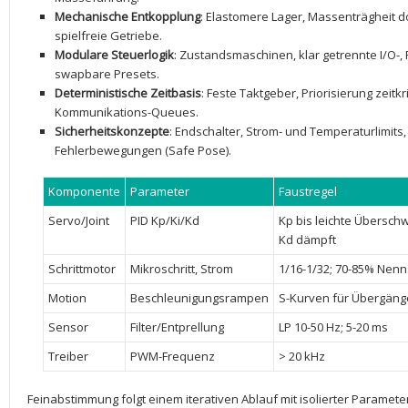
Mechanische Entkopplung
: ⁣Elastomere Lager, Massenträgheit 
⁣spielfreie Getriebe.
Modulare Steuerlogik
:⁢ Zustandsmaschinen, klar⁣ getrennte I/O-,
swapbare Presets.
Deterministische Zeitbasis
: Feste Taktgeber, Priorisierung zeitkr
Kommunikations-Queues.
Sicherheitskonzepte
:‍ Endschalter, Strom- und Temperaturlimits,
Fehlerbewegungen (Safe Pose).
Komponente
Parameter
Faustregel
Servo/Joint
PID Kp/Ki/Kd
Kp bis leichte ‌Überschwi
Kd dämpft
Schrittmotor
Mikroschritt, ​Strom
1/16-1/32; 70-85% Nen
Motion
Beschleunigungsrampen
S-Kurven für Übergäng
Sensor
Filter/Entprellung
LP ‌10-50 Hz; 5-20 ms
Treiber
PWM-Frequenz
> 20 kHz
Feinabstimmung folgt ​einem iterativen Ablauf mit isolierter Param