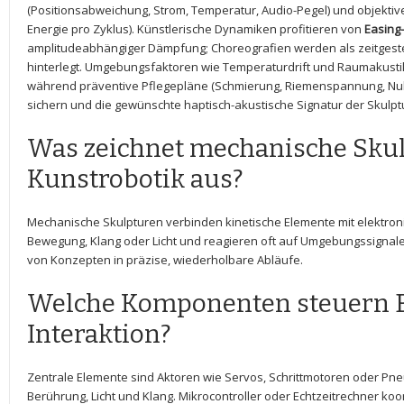
(Positionsabweichung, Strom, Temperatur, Audio-Pegel)⁣ und objektive
Energie pro‍ Zyklus).‌ Künstlerische ‌Dynamiken profitieren von
Easing
amplitudeabhängiger Dämpfung;⁣ Choreografien werden ‌als zeitgest
hinterlegt. Umgebungsfaktoren wie⁣ Temperaturdrift⁢ und Raumakustik
während präventive Pflegepläne (Schmierung, Riemenspannung, Nullpun
sichern und die gewünschte haptisch-akustische ‌Signatur der‌ Skulp
Was ⁤zeichnet mechanische Skul
Kunstrobotik⁣ aus?
Mechanische Skulpturen verbinden kinetische Elemente‌ mit elektron
Bewegung,​ Klang oder ‍Licht‌ und reagieren oft ⁢auf Umgebungssignale
von ​Konzepten in präzise, wiederholbare Abläufe.
Welche Komponenten steuern 
‌Interaktion?
Zentrale ⁢Elemente sind Aktoren⁣ wie⁢ Servos, Schrittmotoren ⁢oder‌ 
Berührung, Licht und Klang. Mikrocontroller oder Echtzeitrechner ko