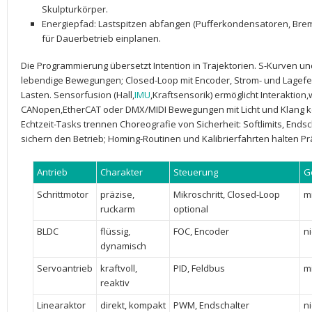
⁢Skulpturkörper.
Energiepfad
: ‍Lastspitzen abfangen (Pufferkondensatoren, ​Br
für Dauerbetrieb einplanen.
Die Programmierung übersetzt Intention ⁤in Trajektorien.​
S-Kurven
und
‍lebendige Bewegungen;
Closed-Loop
mit Encoder, Strom- und ⁣Lagef
Lasten. Sensorfusion ‌(Hall,
IMU
,Kraftsensorik) ermöglicht​ Interaktion
CANopen,EtherCAT‌ oder DMX/MIDI ⁣Bewegungen mit Licht und Klang 
Echtzeit-Tasks trennen Choreografie von Sicherheit: Softlimits, Ends
sichern den ⁣Betrieb; Homing-Routinen und Kalibrierfahrten halten Prä
Antrieb
Charakter
Steuerung
G
Schrittmotor
präzise,
Mikroschritt, Closed-Loop ​
mi
ruckarm
optional
BLDC
flüssig,
FOC, Encoder
ni
dynamisch
Servoantrieb
kraftvoll,
PID, Feldbus
mi
reaktiv
Linearaktor
direkt, kompakt
PWM, Endschalter
ni