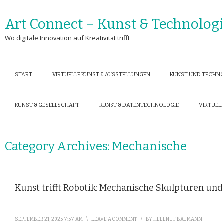
Art Connect – Kunst & Technolog
Wo digitale Innovation auf Kreativität trifft
START
VIRTUELLE KUNST & AUSSTELLUNGEN
KUNST UND TECHN
KUNST & GESELLSCHAFT
KUNST & DATENTECHNOLOGIE
VIRTUEL
Category Archives:
Mechanische
Kunst trifft Robotik: Mechanische Skulpturen u
SEPTEMBER 21, 2025 7:57 AM
\
LEAVE A COMMENT
\
BY
HELLMUT BAUMANN