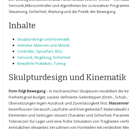
Sensorik,Mikrocontroller und Algorithmen bis zu kreativer Programmi
Steuerung, Sicherheit, Wartung ⁤und die Poetik ⁣der‍ Bewegung.
Inhalte
Skulpturdesign und ​Kinematik
Antriebe: Motoren und Aktorik
Controller, Sprachen, IDEs
Sensorik, ‌Regelung, Sicherheit
Bewährte Praktiken,⁣ Tuning
Skulpturdesign und Kinematik
Form folgt⁢ Bewegung
– in mechanischen Skulpturen modelliert die ⁣Kin
Freiheitsgrad-Budget, sauber definierte Gelenktypen (Dreh-, Schub-
Übersetzungen legen Ausdruck und Zuverlässigkeit fest.
Massenvert
beeinflussen Geräusch, Laufruhe und Energiebedarf;‍ Materialwahl zw
Elementen‍ und Seilzügen‍ steuert Charakter und Sicherheit. Paramet
Toleranzen für Lager und eine frühe Simulation von ⁤Trägheiten verh
ermöglichen elegantes Verzahnen von⁣ Formteilen ⁢mit verdeckter Me