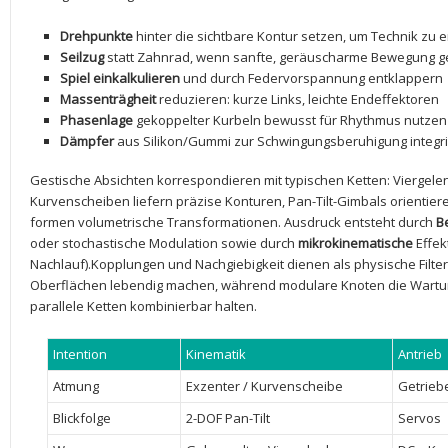
Drehpunkte
hinter die sichtbare Kontur setzen, um Technik zu ​
Seilzug
statt Zahnrad,⁢ wenn sanfte, geräuscharme Bewegung g
Spiel einkalkulieren
und durch ‍Federvorspannung entklappern
Massenträgheit
reduzieren: kurze Links, leichte Endeffektoren
Phasenlage
gekoppelter ⁢Kurbeln bewusst für‌ Rhythmus⁤ nutzen
Dämpfer
aus Silikon/Gummi zur Schwingungsberuhigung integr
Gestische Absichten korrespondieren mit typischen Ketten: Viergele
Kurvenscheiben liefern präzise Konturen, Pan-Tilt-Gimbals ‌orientier
formen⁤ volumetrische Transformationen. ‍Ausdruck ‌entsteht durch
B
oder ‌stochastische​ Modulation‌ sowie ‍durch
mikrokinematische
Effek
Nachlauf).Kopplungen und Nachgiebigkeit dienen als physische Filte
Oberflächen lebendig machen, während ‌modulare Knoten die ⁣Wartun
parallele Ketten kombinierbar halten.
Intention
Kinematik
Antrieb
Atmung
Exzenter / Kurvenscheibe
Getrieb
Blickfolge
2-DOF Pan-Tilt
Servos