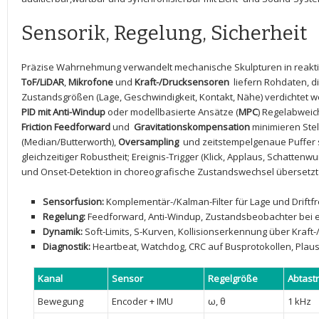
Sensorik,​ Regelung, Sicherheit
Präzise Wahrnehmung verwandelt mechanische Skulpturen in reakt
ToF/LiDAR
,
Mikrofone
und
Kraft-/Drucksensoren
⁣ liefern Rohdaten, 
Zustandsgrößen (Lage, Geschwindigkeit, Kontakt, ‌Nähe) verdichtet ⁤
PID mit​ Anti-Windup
oder modellbasierte Ansätze (
MPC
)​ Regelabwei
Friction Feedforward
und ⁤
Gravitationskompensation
minimieren Ste
(Median/Butterworth),
Oversampling
​ und zeitstempelgenaue⁣ Puffer 
gleichzeitiger Robustheit; Ereignis-Trigger​ (Klick,‍ Applaus, Schatte
und Onset-Detektion ⁢in⁣ choreografische ‌Zustandswechsel übersetz
Sensorfusion:
Komplementär-/Kalman-Filter​ für Lage und Driftfr
Regelung:
Feedforward, Anti-Windup, Zustandsbeobachter bei e
Dynamik:
​Soft-Limits, S-Kurven, Kollisionserkennung über Kraft
Diagnostik:
Heartbeat, Watchdog, CRC auf Busprotokollen, Plaus
Kanal
Sensor
Regelgröße
Abtast
Bewegung
Encoder +‌ IMU
ω, ⁣θ
1 kHz