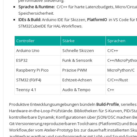
performative Steuerung.
Sprache​ & Runtime:
‌ C/C++ für ​harte⁣ Latenzbudgets, Micro/Circui
Speichersicherheit.
IDEs & Build:
⁢Arduino ⁣IDE für Skizzen,
PlatformIO
⁢ in VS ​Code‌ f
STM32CubeIDE für HAL‑Workflows.
Controller
Stärke
Sprachen
Arduino Uno
Schnelle Skizzen
C/C++
ESP32
Funk &⁣ Sensorik
C++/MicroPytho
Raspberry Pi Pico
Präzise ⁣PWM
MicroPython/C
STM32 (F0/F4)
Echtzeit‑Achsen
C/C++/Rust
Teensy 4.1
Audio & Tempo
C++
Produktive Entwicklungsumgebungen⁤ bündeln
Build‑Profile
, serielle
Hardware‑in‑the‑Loop‑Prüfstände. Bibliotheken für S‑Kurven, PID/Sta
kontrollierbare Dynamik; Konfigurationen über JSON/OSC machen ⁤B
Git‑Versionierung,reproduzierbaren Toolchains⁢ (PlatformIO) und Boa
Workflow,der vom ⁣Atelier‑Prototyp bis zur dauerhaft installierten Skul
auditierbar,wartbar ⁤und synchronisierbar mit Licht‑⁤ und ⁢Sound‑Syst