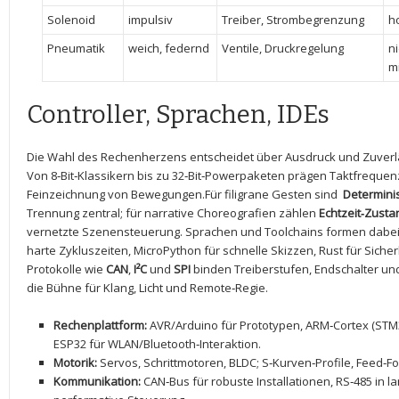
Solenoid
impulsiv
Treiber, Strombegrenzung
h
Pneumatik
weich, federnd
Ventile, Druckregelung
ni
mi
Controller, Sprachen, IDEs
Die⁣ Wahl des Rechenherzens‍ entscheidet über Ausdruck und ‌Zuverläs
Von 8‑Bit‑Klassikern bis‍ zu 32‑Bit‑Powerpaketen prägen Taktfrequenz
Feinzeichnung von Bewegungen.Für filigrane Gesten⁣ sind ​
Determin
Trennung zentral; für narrative Choreografien zählen
Echtzeit‑Zust
⁣vernetzte Szenensteuerung. Sprachen und Toolchains formen dabei d
harte Zykluszeiten, MicroPython ‌für ​schnelle Skizzen, Rust für Siche
Protokolle wie
CAN
,
I²C
und
SPI
binden Treiberstufen, Endschalter un
⁤die Bühne für Klang, Licht und Remote‑Regie.
Rechenplattform:
AVR/Arduino für​ Prototypen, ARM‑Cortex (STM32
ESP32 für WLAN/Bluetooth‑Interaktion.
Motorik:
Servos, Schrittmotoren, BLDC; ⁢S‑Kurven‑Profile, Feed‑
Kommunikation:
CAN‑Bus für robuste Installationen, RS‑485 in 