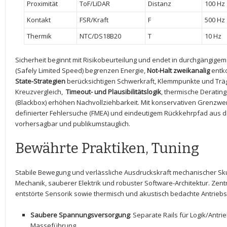
Proximität
ToF/LiDAR
Distanz
100 Hz
Kontakt
FSR/Kraft
F
500 Hz
Thermik
NTC/DS18B20
T
10 Hz
Sicherheit beginnt mit Risikobeurteilung und endet in durchgängige
(Safely Limited Speed) begrenzen Energie,
Not-Halt zweikanalig
entko
State-Strategien
berücksichtigen Schwerkraft, Klemmpunkte und Träg
Kreuzvergleich, ⁢
Timeout- und Plausibilitätslogik
, ⁤thermische Deratin
(Blackbox) erhöhen Nachvollziehbarkeit. Mit konservativen Grenzwe
definierter Fehlersuche (FMEA) und eindeutigem Rückkehrpfad aus dem⁢ 
⁤vorhersagbar und publikumstauglich.
Bewährte Praktiken, ‌Tuning
Stabile ⁤Bewegung und verlässliche Ausdruckskraft mechanischer Sk
Mechanik, sauberer Elektrik und robuster Software-Architektur. Zentra
entstörte Sensorik sowie thermisch und akustisch ‌bedachte Antriebspr
Saubere⁤ Spannungsversorgung
: Separate Rails für Logik/Antr
Masseführung.