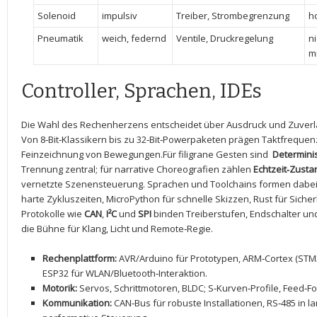
Solenoid
impulsiv
Treiber, Strombegrenzung
h
Pneumatik
weich, federnd
Ventile, Druckregelung
ni
mi
Controller, Sprachen, IDEs
Die⁣ Wahl des Rechenherzens‍ entscheidet über Ausdruck und ‌Zuverläs
Von 8‑Bit‑Klassikern bis‍ zu 32‑Bit‑Powerpaketen prägen Taktfrequenz
Feinzeichnung von Bewegungen.Für filigrane Gesten⁣ sind ​
Determin
Trennung zentral; für narrative Choreografien zählen
Echtzeit‑Zust
⁣vernetzte Szenensteuerung. Sprachen und Toolchains formen dabei d
harte Zykluszeiten, MicroPython ‌für ​schnelle Skizzen, Rust für Siche
Protokolle wie
CAN
,
I²C
und
SPI
binden Treiberstufen, Endschalter un
⁤die Bühne für Klang, Licht und Remote‑Regie.
Rechenplattform:
AVR/Arduino für​ Prototypen, ARM‑Cortex (STM32
ESP32 für WLAN/Bluetooth‑Interaktion.
Motorik:
Servos, Schrittmotoren, BLDC; ⁢S‑Kurven‑Profile, Feed‑
Kommunikation:
CAN‑Bus für robuste Installationen, RS‑485 in 