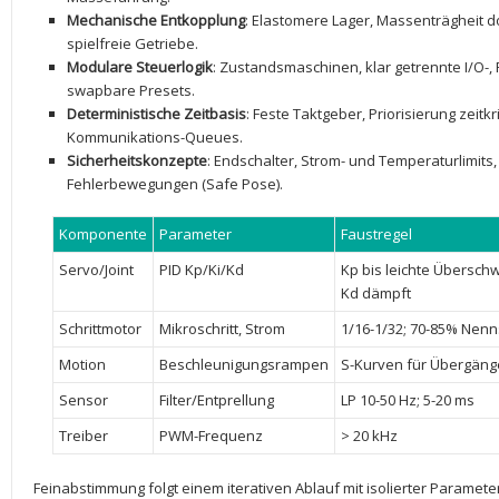
Mechanische Entkopplung
: ⁣Elastomere Lager, Massenträgheit 
⁣spielfreie Getriebe.
Modulare Steuerlogik
:⁢ Zustandsmaschinen, klar⁣ getrennte I/O-,
swapbare Presets.
Deterministische Zeitbasis
: Feste Taktgeber, Priorisierung zeitkr
Kommunikations-Queues.
Sicherheitskonzepte
:‍ Endschalter, Strom- und Temperaturlimits,
Fehlerbewegungen (Safe Pose).
Komponente
Parameter
Faustregel
Servo/Joint
PID Kp/Ki/Kd
Kp bis leichte ‌Überschwi
Kd dämpft
Schrittmotor
Mikroschritt, ​Strom
1/16-1/32; 70-85% Nen
Motion
Beschleunigungsrampen
S-Kurven für Übergäng
Sensor
Filter/Entprellung
LP ‌10-50 Hz; 5-20 ms
Treiber
PWM-Frequenz
> 20 kHz
Feinabstimmung folgt ​einem iterativen Ablauf mit isolierter Param