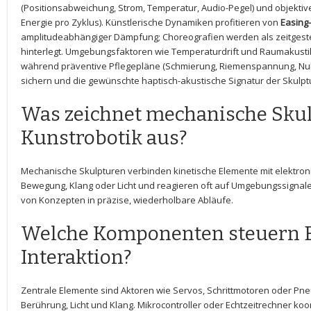
(Positionsabweichung, Strom, Temperatur, Audio-Pegel)⁣ und objektive
Energie pro‍ Zyklus).‌ Künstlerische ‌Dynamiken profitieren von
Easing
amplitudeabhängiger Dämpfung;⁣ Choreografien werden ‌als zeitgest
hinterlegt. Umgebungsfaktoren wie⁣ Temperaturdrift⁢ und Raumakustik
während präventive Pflegepläne (Schmierung, Riemenspannung, Nullpun
sichern und die gewünschte haptisch-akustische ‌Signatur der‌ Skulp
Was ⁤zeichnet mechanische Skul
Kunstrobotik⁣ aus?
Mechanische Skulpturen verbinden kinetische Elemente‌ mit elektron
Bewegung,​ Klang oder ‍Licht‌ und reagieren oft ⁢auf Umgebungssignale
von ​Konzepten in präzise, wiederholbare Abläufe.
Welche Komponenten steuern 
‌Interaktion?
Zentrale ⁢Elemente sind Aktoren⁣ wie⁢ Servos, Schrittmotoren ⁢oder‌ 
Berührung, Licht und Klang. Mikrocontroller oder Echtzeitrechner ko