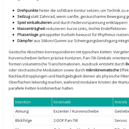
Drehpunkte
hinter die sichtbare Kontur setzen, um Technik zu ​
Seilzug
statt Zahnrad,⁢ wenn sanfte, geräuscharme Bewegung g
Spiel einkalkulieren
und durch ‍Federvorspannung entklappern
Massenträgheit
reduzieren: kurze Links, leichte Endeffektoren
Phasenlage
gekoppelter ⁢Kurbeln bewusst für‌ Rhythmus⁤ nutzen
Dämpfer
aus Silikon/Gummi zur Schwingungsberuhigung integr
Gestische Absichten korrespondieren mit typischen Ketten: Viergele
Kurvenscheiben liefern präzise Konturen, Pan-Tilt-Gimbals ‌orientier
formen⁤ volumetrische Transformationen. ‍Ausdruck ‌entsteht durch
B
oder ‌stochastische​ Modulation‌ sowie ‍durch
mikrokinematische
Effek
Nachlauf).Kopplungen und Nachgiebigkeit dienen als physische Filte
Oberflächen lebendig machen, während ‌modulare Knoten die ⁣Wartun
parallele Ketten kombinierbar halten.
Intention
Kinematik
Antrieb
Atmung
Exzenter / Kurvenscheibe
Getrieb
Blickfolge
2-DOF Pan-Tilt
Servos