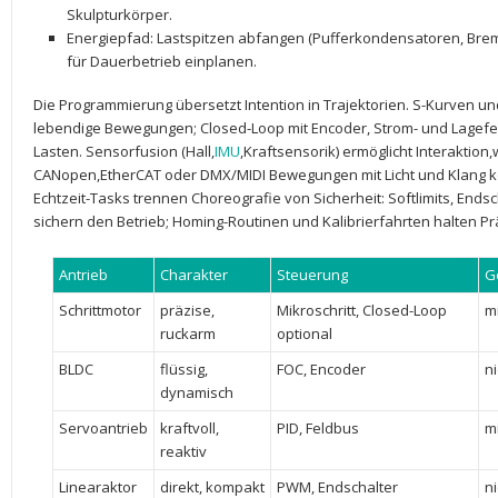
⁢Skulpturkörper.
Energiepfad
: ‍Lastspitzen abfangen (Pufferkondensatoren, ​Br
für Dauerbetrieb einplanen.
Die Programmierung übersetzt Intention ⁤in Trajektorien.​
S-Kurven
und
‍lebendige Bewegungen;
Closed-Loop
mit Encoder, Strom- und ⁣Lagef
Lasten. Sensorfusion ‌(Hall,
IMU
,Kraftsensorik) ermöglicht​ Interaktion
CANopen,EtherCAT‌ oder DMX/MIDI ⁣Bewegungen mit Licht und Klang 
Echtzeit-Tasks trennen Choreografie von Sicherheit: Softlimits, Ends
sichern den ⁣Betrieb; Homing-Routinen und Kalibrierfahrten halten Prä
Antrieb
Charakter
Steuerung
G
Schrittmotor
präzise,
Mikroschritt, Closed-Loop ​
mi
ruckarm
optional
BLDC
flüssig,
FOC, Encoder
ni
dynamisch
Servoantrieb
kraftvoll,
PID, Feldbus
mi
reaktiv
Linearaktor
direkt, kompakt
PWM, Endschalter
ni