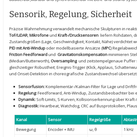
Sensorik,​ Regelung, Sicherheit
Präzise Wahrnehmung verwandelt mechanische Skulpturen in reakt
ToF/LiDAR
,
Mikrofone
und
Kraft-/Drucksensoren
⁣ liefern Rohdaten, 
Zustandsgrößen (Lage, Geschwindigkeit, Kontakt, ‌Nähe) verdichtet ⁤
PID mit​ Anti-Windup
oder modellbasierte Ansätze (
MPC
)​ Regelabwei
Friction Feedforward
und ⁤
Gravitationskompensation
minimieren Ste
(Median/Butterworth),
Oversampling
​ und zeitstempelgenaue⁣ Puffer 
gleichzeitiger Robustheit; Ereignis-Trigger​ (Klick,‍ Applaus, Schatte
und Onset-Detektion ⁢in⁣ choreografische ‌Zustandswechsel übersetz
Sensorfusion:
Komplementär-/Kalman-Filter​ für Lage und Driftfr
Regelung:
Feedforward, Anti-Windup, Zustandsbeobachter bei e
Dynamik:
​Soft-Limits, S-Kurven, Kollisionserkennung über Kraft
Diagnostik:
Heartbeat, Watchdog, CRC auf Busprotokollen, Plaus
Kanal
Sensor
Regelgröße
Abtast
Bewegung
Encoder +‌ IMU
ω, ⁣θ
1 kHz