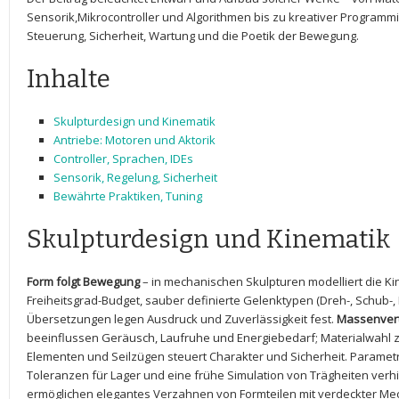
Sensorik,Mikrocontroller und Algorithmen bis zu kreativer Programmi
Steuerung, Sicherheit, Wartung ⁤und die Poetik ⁣der‍ Bewegung.
Inhalte
Skulpturdesign und ​Kinematik
Antriebe: Motoren und Aktorik
Controller, Sprachen, IDEs
Sensorik, ‌Regelung, Sicherheit
Bewährte Praktiken,⁣ Tuning
Skulpturdesign und Kinematik
Form folgt⁢ Bewegung
– in mechanischen Skulpturen modelliert die ⁣Kin
Freiheitsgrad-Budget, sauber definierte Gelenktypen (Dreh-, Schub-
Übersetzungen legen Ausdruck und Zuverlässigkeit fest.
Massenvert
beeinflussen Geräusch, Laufruhe und Energiebedarf;‍ Materialwahl zw
Elementen‍ und Seilzügen‍ steuert Charakter und Sicherheit. Paramet
Toleranzen für Lager und eine frühe Simulation von ⁤Trägheiten verh
ermöglichen elegantes Verzahnen von⁣ Formteilen ⁢mit verdeckter Me