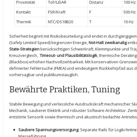
Proximität
ToF/LiDAR
Distanz
100 Hz
Kontakt
FSR/Kraft
F
500 Hz
Thermik
NTC/DS18B20
T
10 Hz
Sicherheit beginnt mit Risikobeurteilung und endet in durchgängige
(Safely Limited Speed) begrenzen Energie,
Not-Halt zweikanalig
entko
State-Strategien
berücksichtigen Schwerkraft, Klemmpunkte und Träg
Kreuzvergleich, ⁢
Timeout- und Plausibilitätslogik
, ⁤thermische Deratin
(Blackbox) erhöhen Nachvollziehbarkeit. Mit konservativen Grenzwe
definierter Fehlersuche (FMEA) und eindeutigem Rückkehrpfad aus dem⁢ 
⁤vorhersagbar und publikumstauglich.
Bewährte Praktiken, ‌Tuning
Stabile ⁤Bewegung und verlässliche Ausdruckskraft mechanischer Sk
Mechanik, sauberer Elektrik und robuster Software-Architektur. Zentra
entstörte Sensorik sowie thermisch und akustisch ‌bedachte Antriebspr
Saubere⁤ Spannungsversorgung
: Separate Rails für Logik/Antr
Masseführung.