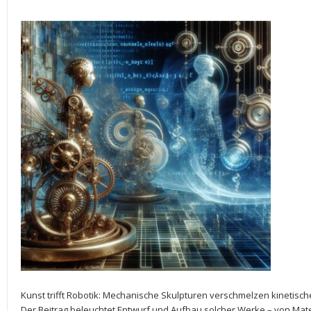
Kunst trifft Robotik:⁤ Mechanische Skulpturen verschmelzen kinetisch
Der Beitrag⁢ beleuchtet⁣ Entwurf und Aufbau ‌solcher⁣ Werke – von⁢ Ma