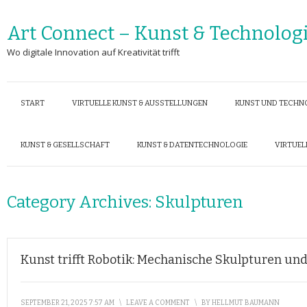
Art Connect – Kunst & Technolog
Wo digitale Innovation auf Kreativität trifft
START
VIRTUELLE KUNST & AUSSTELLUNGEN
KUNST UND TECHN
KUNST & GESELLSCHAFT
KUNST & DATENTECHNOLOGIE
VIRTUEL
Category Archives:
Skulpturen
Kunst trifft Robotik: Mechanische Skulpturen u
SEPTEMBER 21, 2025 7:57 AM
\
LEAVE A COMMENT
\
BY
HELLMUT BAUMANN