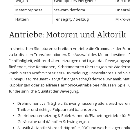
Wogen
Gekoppeltes⁣ Viergelenk
DC + Ku
Metamorphose
Stewart-Plattform
Lineara
Flattern
Tensegrity​ / Seilzug
Mikro-S
Antriebe:‍ Motoren und ‍Aktorik
In kinetischen Skulpturen schreiben Antriebe die Grammatik der⁢ Form
zu ⁤kraftvollen Transformationen. Die⁤ Auswahl des Motors bestimm
Feinfühligkeit, während Übersetzungen ⁢und Lager das Bewegungss
fließende,leise Rotationen; ⁢
Schrittmotoren
überzeugen mit ⁢Wiederhol
kombinieren Kraft mit präziser Rückmeldung;
Linearaktores
‍ und
Sol
Hubimpulse;
Pneumatik
sorgt ⁤für organische,federnde ‍Dynamik. Mat
Kupplungen ⁤oder⁤ spielfreie‌ Harmonic-Getriebe beeinflussen ‍
Spiel
,
für ⁤die sinnliche Qualität der ‌Bewegung.
Drehmoment vs. Trägheit
: Schwungmassen glätten,⁤ erschweren
Treiber und richtige Polpaarzahl balancieren.
Getriebeuntersetzung & Spiel
:⁣ Harmonic/Planetengetriebe für‍
⁣Geräusche und ⁣dämpfen Schwingungen.
Akustik ​& Haptik
: Mikroschrittprofile, FOC‌ und weiche Lager e