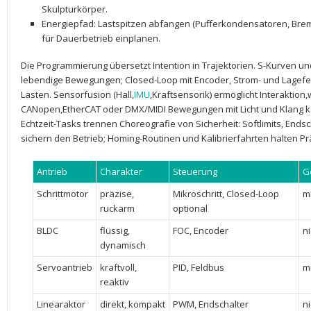
⁢Skulpturkörper.
Energiepfad
: ‍Lastspitzen abfangen (Pufferkondensatoren, ​Br
für Dauerbetrieb einplanen.
Die Programmierung übersetzt Intention ⁤in Trajektorien.​
S-Kurven
und
‍lebendige Bewegungen;
Closed-Loop
mit Encoder, Strom- und ⁣Lagef
Lasten. Sensorfusion ‌(Hall,
IMU
,Kraftsensorik) ermöglicht​ Interaktion
CANopen,EtherCAT‌ oder DMX/MIDI ⁣Bewegungen mit Licht und Klang 
Echtzeit-Tasks trennen Choreografie von Sicherheit: Softlimits, Ends
sichern den ⁣Betrieb; Homing-Routinen und Kalibrierfahrten halten Prä
Antrieb
Charakter
Steuerung
G
Schrittmotor
präzise,
Mikroschritt, Closed-Loop ​
mi
ruckarm
optional
BLDC
flüssig,
FOC, Encoder
ni
dynamisch
Servoantrieb
kraftvoll,
PID, Feldbus
mi
reaktiv
Linearaktor
direkt, kompakt
PWM, Endschalter
ni