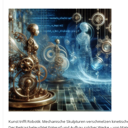
Kunst trifft Robotik:⁤ Mechanische Skulpturen verschmelzen kinetisch
Der Beitrag⁢ beleuchtet⁣ Entwurf und Aufbau ‌solcher⁣ Werke – von⁢ Ma