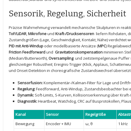
Sensorik,​ Regelung, Sicherheit
Präzise Wahrnehmung verwandelt mechanische Skulpturen in reakt
ToF/LiDAR
,
Mikrofone
und
Kraft-/Drucksensoren
⁣ liefern Rohdaten, 
Zustandsgrößen (Lage, Geschwindigkeit, Kontakt, ‌Nähe) verdichtet ⁤
PID mit​ Anti-Windup
oder modellbasierte Ansätze (
MPC
)​ Regelabwei
Friction Feedforward
und ⁤
Gravitationskompensation
minimieren Ste
(Median/Butterworth),
Oversampling
​ und zeitstempelgenaue⁣ Puffer 
gleichzeitiger Robustheit; Ereignis-Trigger​ (Klick,‍ Applaus, Schatte
und Onset-Detektion ⁢in⁣ choreografische ‌Zustandswechsel übersetz
Sensorfusion:
Komplementär-/Kalman-Filter​ für Lage und Driftfr
Regelung:
Feedforward, Anti-Windup, Zustandsbeobachter bei e
Dynamik:
​Soft-Limits, S-Kurven, Kollisionserkennung über Kraft
Diagnostik:
Heartbeat, Watchdog, CRC auf Busprotokollen, Plaus
Kanal
Sensor
Regelgröße
Abtast
Bewegung
Encoder +‌ IMU
ω, ⁣θ
1 kHz