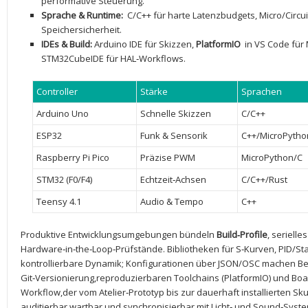
performative Steuerung.
Sprache​ & Runtime:
‌ C/C++ für ​harte⁣ Latenzbudgets, Micro/Circui
Speichersicherheit.
IDEs & Build:
⁢Arduino ⁣IDE für Skizzen,
PlatformIO
⁢ in VS ​Code‌ f
STM32CubeIDE für HAL‑Workflows.
Controller
Stärke
Sprachen
Arduino Uno
Schnelle Skizzen
C/C++
ESP32
Funk &⁣ Sensorik
C++/MicroPytho
Raspberry Pi Pico
Präzise ⁣PWM
MicroPython/C
STM32 (F0/F4)
Echtzeit‑Achsen
C/C++/Rust
Teensy 4.1
Audio & Tempo
C++
Produktive Entwicklungsumgebungen⁤ bündeln
Build‑Profile
, serielle
Hardware‑in‑the‑Loop‑Prüfstände. Bibliotheken für S‑Kurven, PID/Sta
kontrollierbare Dynamik; Konfigurationen über JSON/OSC machen ⁤B
Git‑Versionierung,reproduzierbaren Toolchains⁢ (PlatformIO) und Boa
Workflow,der vom ⁣Atelier‑Prototyp bis zur dauerhaft installierten Skul
auditierbar,wartbar ⁤und synchronisierbar mit Licht‑⁤ und ⁢Sound‑Syst