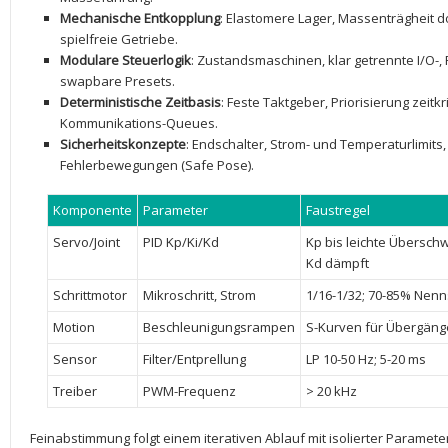
Mechanische Entkopplung
: ⁣Elastomere Lager, Massenträgheit 
⁣spielfreie Getriebe.
Modulare Steuerlogik
:⁢ Zustandsmaschinen, klar⁣ getrennte I/O-,
swapbare Presets.
Deterministische Zeitbasis
: Feste Taktgeber, Priorisierung zeitkr
Kommunikations-Queues.
Sicherheitskonzepte
:‍ Endschalter, Strom- und Temperaturlimits,
Fehlerbewegungen (Safe Pose).
Komponente
Parameter
Faustregel
Servo/Joint
PID Kp/Ki/Kd
Kp bis leichte ‌Überschwi
Kd dämpft
Schrittmotor
Mikroschritt, ​Strom
1/16-1/32; 70-85% Nen
Motion
Beschleunigungsrampen
S-Kurven für Übergäng
Sensor
Filter/Entprellung
LP ‌10-50 Hz; 5-20 ms
Treiber
PWM-Frequenz
> 20 kHz
Feinabstimmung folgt ​einem iterativen Ablauf mit isolierter Param