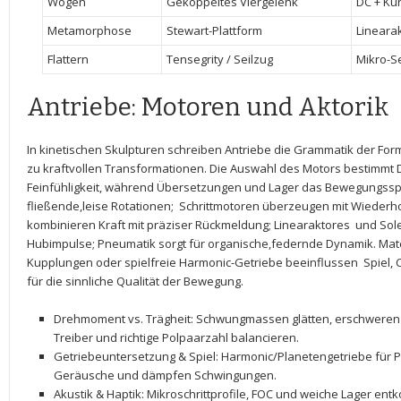
Wogen
Gekoppeltes⁣ Viergelenk
DC + Ku
Metamorphose
Stewart-Plattform
Lineara
Flattern
Tensegrity​ / Seilzug
Mikro-S
Antriebe:‍ Motoren und ‍Aktorik
In kinetischen Skulpturen schreiben Antriebe die Grammatik der⁢ Form
zu ⁤kraftvollen Transformationen. Die⁤ Auswahl des Motors bestimm
Feinfühligkeit, während Übersetzungen ⁢und Lager das Bewegungss
fließende,leise Rotationen; ⁢
Schrittmotoren
überzeugen mit ⁢Wiederhol
kombinieren Kraft mit präziser Rückmeldung;
Linearaktores
‍ und
Sol
Hubimpulse;
Pneumatik
sorgt ⁤für organische,federnde ‍Dynamik. Mat
Kupplungen ⁤oder⁤ spielfreie‌ Harmonic-Getriebe beeinflussen ‍
Spiel
,
für ⁤die sinnliche Qualität der ‌Bewegung.
Drehmoment vs. Trägheit
: Schwungmassen glätten,⁤ erschweren
Treiber und richtige Polpaarzahl balancieren.
Getriebeuntersetzung & Spiel
:⁣ Harmonic/Planetengetriebe für‍
⁣Geräusche und ⁣dämpfen Schwingungen.
Akustik ​& Haptik
: Mikroschrittprofile, FOC‌ und weiche Lager e