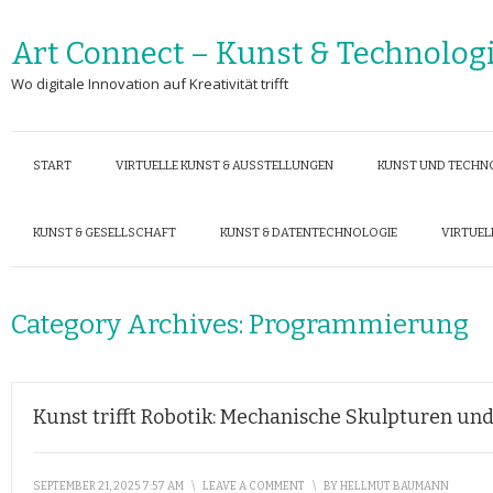
Art Connect – Kunst & Technolog
Wo digitale Innovation auf Kreativität trifft
START
VIRTUELLE KUNST & AUSSTELLUNGEN
KUNST UND TECHN
KUNST & GESELLSCHAFT
KUNST & DATENTECHNOLOGIE
VIRTUEL
Category Archives:
Programmierung
Kunst trifft Robotik: Mechanische Skulpturen u
SEPTEMBER 21, 2025 7:57 AM
\
LEAVE A COMMENT
\
BY
HELLMUT BAUMANN