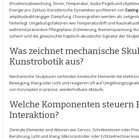
(Positionsabweichung, Strom, Temperatur, Audio-Pegel)⁣ und objektive
Energie pro‍ Zyklus).‌ Künstlerische ‌Dynamiken profitieren von
Easing
amplitudeabhängiger Dämpfung;⁣ Choreografien werden ‌als zeitgest
hinterlegt. Umgebungsfaktoren wie⁣ Temperaturdrift⁢ und Raumakustik
während präventive Pflegepläne (Schmierung, Riemenspannung, Nullpun
sichern und die gewünschte haptisch-akustische ‌Signatur der‌ Skulp
Was ⁤zeichnet mechanische Skul
Kunstrobotik⁣ aus?
Mechanische Skulpturen verbinden kinetische Elemente‌ mit elektron
Bewegung,​ Klang oder ‍Licht‌ und reagieren oft ⁢auf Umgebungssignale
von ​Konzepten in präzise, wiederholbare Abläufe.
Welche Komponenten steuern 
‌Interaktion?
Zentrale ⁢Elemente sind Aktoren⁣ wie⁢ Servos, Schrittmotoren ⁢oder‌ 
Berührung, Licht und Klang. Mikrocontroller oder Echtzeitrechner ko