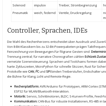
Solenoid
impulsiv
Treiber, Strombegrenzung
h
Pneumatik
weich, federnd
Ventile, Druckregelung
ni
mi
Controller, Sprachen, IDEs
Die⁣ Wahl des Rechenherzens‍ entscheidet über Ausdruck und ‌Zuverläs
Von 8‑Bit‑Klassikern bis‍ zu 32‑Bit‑Powerpaketen prägen Taktfrequenz
Feinzeichnung von Bewegungen.Für filigrane Gesten⁣ sind ​
Determin
Trennung zentral; für narrative Choreografien zählen
Echtzeit‑Zust
⁣vernetzte Szenensteuerung. Sprachen und Toolchains formen dabei d
harte Zykluszeiten, MicroPython ‌für ​schnelle Skizzen, Rust für Siche
Protokolle wie
CAN
,
I²C
und
SPI
binden Treiberstufen, Endschalter un
⁤die Bühne für Klang, Licht und Remote‑Regie.
Rechenplattform:
AVR/Arduino für​ Prototypen, ARM‑Cortex (STM32
ESP32 für WLAN/Bluetooth‑Interaktion.
Motorik:
Servos, Schrittmotoren, BLDC; ⁢S‑Kurven‑Profile, Feed‑
Kommunikation:
CAN‑Bus für robuste Installationen, RS‑485 in 