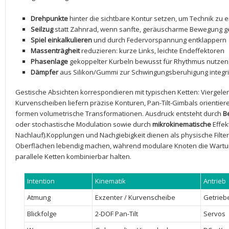
Drehpunkte
hinter die sichtbare Kontur setzen, um Technik zu ​
Seilzug
statt Zahnrad,⁢ wenn sanfte, geräuscharme Bewegung g
Spiel einkalkulieren
und durch ‍Federvorspannung entklappern
Massenträgheit
reduzieren: kurze Links, leichte Endeffektoren
Phasenlage
gekoppelter ⁢Kurbeln bewusst für‌ Rhythmus⁤ nutzen
Dämpfer
aus Silikon/Gummi zur Schwingungsberuhigung integr
Gestische Absichten korrespondieren mit typischen Ketten: Viergele
Kurvenscheiben liefern präzise Konturen, Pan-Tilt-Gimbals ‌orientier
formen⁤ volumetrische Transformationen. ‍Ausdruck ‌entsteht durch
B
oder ‌stochastische​ Modulation‌ sowie ‍durch
mikrokinematische
Effek
Nachlauf).Kopplungen und Nachgiebigkeit dienen als physische Filte
Oberflächen lebendig machen, während ‌modulare Knoten die ⁣Wartun
parallele Ketten kombinierbar halten.
Intention
Kinematik
Antrieb
Atmung
Exzenter / Kurvenscheibe
Getrieb
Blickfolge
2-DOF Pan-Tilt
Servos