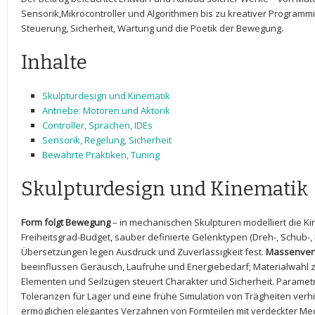
Sensorik,Mikrocontroller und Algorithmen bis zu kreativer Programmi
Steuerung, Sicherheit, Wartung ⁤und die Poetik ⁣der‍ Bewegung.
Inhalte
Skulpturdesign und ​Kinematik
Antriebe: Motoren und Aktorik
Controller, Sprachen, IDEs
Sensorik, ‌Regelung, Sicherheit
Bewährte Praktiken,⁣ Tuning
Skulpturdesign und Kinematik
Form folgt⁢ Bewegung
– in mechanischen Skulpturen modelliert die ⁣Kin
Freiheitsgrad-Budget, sauber definierte Gelenktypen (Dreh-, Schub-
Übersetzungen legen Ausdruck und Zuverlässigkeit fest.
Massenvert
beeinflussen Geräusch, Laufruhe und Energiebedarf;‍ Materialwahl zw
Elementen‍ und Seilzügen‍ steuert Charakter und Sicherheit. Paramet
Toleranzen für Lager und eine frühe Simulation von ⁤Trägheiten verh
ermöglichen elegantes Verzahnen von⁣ Formteilen ⁢mit verdeckter Me