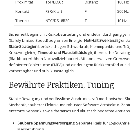
Proximität
ToF/LiDAR
Distanz
100 Hz
Kontakt
FSR/Kraft
F
500 Hz
Thermik
NTC/DS18B20
T
10 Hz
Sicherheit beginnt mit Risikobeurteilung und endet in durchgängige
(Safely Limited Speed) begrenzen Energie,
Not-Halt zweikanalig
entko
State-Strategien
berücksichtigen Schwerkraft, Klemmpunkte und Träg
Kreuzvergleich, ⁢
Timeout- und Plausibilitätslogik
, ⁤thermische Deratin
(Blackbox) erhöhen Nachvollziehbarkeit. Mit konservativen Grenzwe
definierter Fehlersuche (FMEA) und eindeutigem Rückkehrpfad aus dem⁢ 
⁤vorhersagbar und publikumstauglich.
Bewährte Praktiken, ‌Tuning
Stabile ⁤Bewegung und verlässliche Ausdruckskraft mechanischer Sk
Mechanik, sauberer Elektrik und robuster Software-Architektur. Zentra
entstörte Sensorik sowie thermisch und akustisch ‌bedachte Antriebspr
Saubere⁤ Spannungsversorgung
: Separate Rails für Logik/Antr
Masseführung.